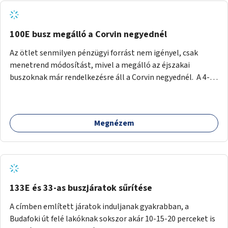
tud állni a megállóba. A környéken a tömegközlekedés
csúcsidőben már most is fullos, a Bosnyák téri beruházások
befejeztével hatványozódni fog az utazási igény.
100E busz megálló a Corvin negyednél
Az ötlet senmilyen pénzügyi forrást nem igényel, csak
menetrend módosítást, mivel a megálló az éjszakai
buszoknak már rendelkezésre áll a Corvin negyednél. A 4-es
és 6-os villamos vonalához közel élőknek a repülőtérre
kijutást, illetve onnan hazajutást nagyban megkönnyítené,
ha a 100E reptéri busz a Corvin negyed metrómegállónál is
Megnézem
megállna - főleg éjjel, amikor a metró nem jár, és a 200E
busz is sokkal ritkábban. Az utazási időt a belvárosban
100E-re fel-/leszállóknak ez az egyetlen plusz megálló
nem hosszabbítaná meg sokkal, a 4-6 vonalán lakóknak
viszont a Kálvin tér-Corvin negyed utat megspórolva 10-15
perccel rövidítheti az utazási idejét.
133E és 33-as buszjáratok sűrítése
A címben említett járatok induljanak gyakrabban, a
Budafoki út felé lakóknak sokszor akár 10-15-20 perceket is