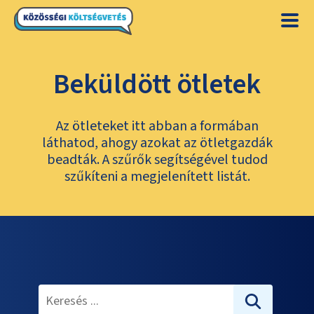
Beküldött ötletek
Az ötleteket itt abban a formában
láthatod, ahogy azokat az ötletgazdák
beadták. A szűrők segítségével tudod
szűkíteni a megjelenített listát.