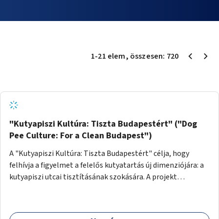
1
-
21
elem
, összesen:
720
"Kutyapiszi Kultúra: Tiszta Budapestért" ("Dog
Pee Culture: For a Clean Budapest")
A "Kutyapiszi Kultúra: Tiszta Budapestért" célja, hogy
felhívja a figyelmet a felelős kutyatartás új dimenziójára: a
kutyapiszi utcai tisztításának szokására. A projekt
keretében szeretnénk edukálni a kutyatulajdonosokat,
hogy séta közben, amikor kedvencük a járdára vizel, egy
palack vízzel öblítsék le azt, ezzel hozzájárulva a tiszta,