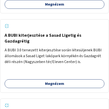
Megnézem
barátságosabbá és zöldebbé lehetne tenni a megállókat.
A BUBI kiterjesztése a Sasad Ligetig és
Gazdagrétig
A BUBI 3.0 tervezett kiterjesztése során létesüljenek BUBI
állomások a Sasad Liget lakópark környékén és Gazdagrét
déli részén (Nagyszeben tér/Eleven Center) is.
Megnézem