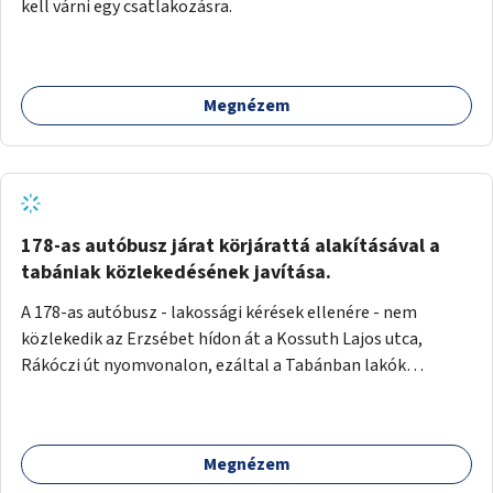
kell várni egy csatlakozásra.
Megnézem
178-as autóbusz járat körjárattá alakításával a
tabániak közlekedésének javítása.
A 178-as autóbusz - lakossági kérések ellenére - nem
közlekedik az Erzsébet hídon át a Kossuth Lajos utca,
Rákóczi út nyomvonalon, ezáltal a Tabánban lakók
belvárosba jutásának minősége jelentősen romlott a
változtatás óta! Nem tudnak továbbá a Tabániak közvetlen
járattal feljutni a Naphegyre, ahol iskola és óvoda is van a
Megnézem
körzetben élők számára. Megoldás lenne, ha a 178-as