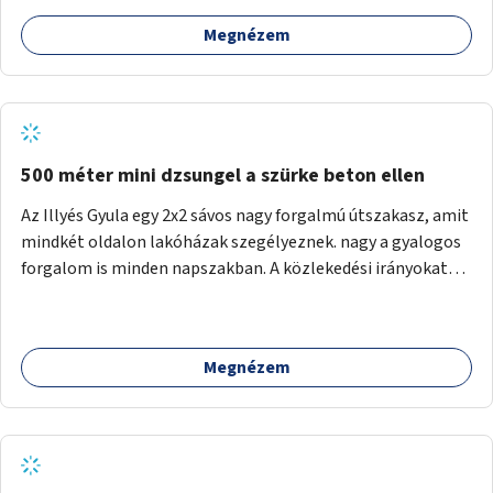
Megnézem
500 méter mini dzsungel a szürke beton ellen
Az Illyés Gyula egy 2x2 sávos nagy forgalmú útszakasz, amit
mindkét oldalon lakóházak szegélyeznek. nagy a gyalogos
forgalom is minden napszakban. A közlekedési irányokat
egy sivár zöldsáv választja el, ami kiválóan alkalmas lenne
egy nagy biodiverzitású hosszú kert kialakítására, több
szintű növényzettel, öntözőrendszerrel, esetleg
Megnézem
valamilyen vizes attrakcióval ami végfut mind az 500m-en.