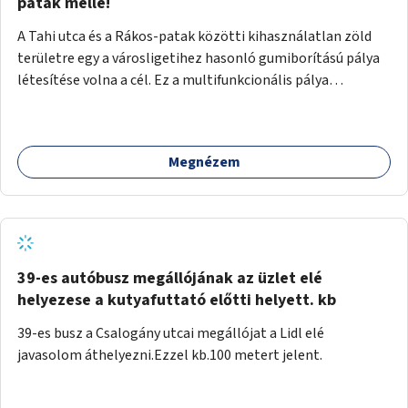
gyalogosforgalom miatt, mert távolsági buszmegálló,
patak mellé!
templom, posta, iskola is található a közelben.
A Tahi utca és a Rákos-patak közötti kihasználatlan zöld
területre egy a városligetihez hasonló gumiborítású pálya
létesítése volna a cél. Ez a multifunkcionális pálya
praktikus, mivel egyszerre űzhető röplabda, tollaslabda,
illetve lábtenisz is, az állítható hálónak köszönhetően.
Megnézem
39-es autóbusz megállójának az üzlet elé
helyezese a kutyafuttató előtti helyett. kb
39-es busz a Csalogány utcai megállójat a Lidl elé
javasolom áthelyezni.Ezzel kb.100 metert jelent.