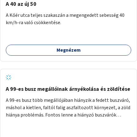
A 40 az új 50
A Kőér utca teljes szakaszán a megengedett sebesség 40
km/h-ra való csökkentése.
Megnézem
A 99-es busz megállóinak árnyékolása és zöldítése
A 99-es busz több megállójában hiányzik a fedett buszváró,
máshol a kietlen, faltól falig aszfaltozott környezet, a zöld
hiánya problémás. Fontos lenne a hiányzó buszvárók
pótlása és az árnyékolás megoldása. Mindezt a zöldítéssel
is össze lehetne kötni: ahol megoldható, ott az utasváróra
vagy akár önálló rácsozatra futtatott növényekkel