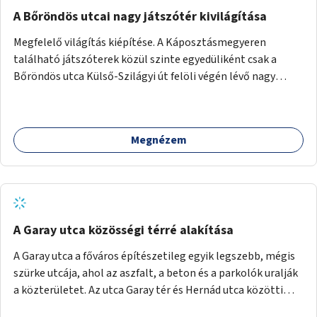
A Bőröndös utcai nagy játszótér kivilágítása
Megfelelő világítás kiépítése. A Káposztásmegyeren
található játszóterek közül szinte egyedüliként csak a
Bőröndös utca Külső-Szilágyi út felöli végén lévő nagy
játszótér nem rendelkezik közvilágítással, ami miatt a őszi
és téli hónapokban nem lehet ide járni a gyerekekkel.
Megnézem
A Garay utca közösségi térré alakítása
A Garay utca a főváros építészetileg egyik legszebb, mégis
szürke utcája, ahol az aszfalt, a beton és a parkolók uralják
a közterületet. Az utca Garay tér és Hernád utca közötti
szakasza tökéletes tere lehetne egy zöld és közösségbarát