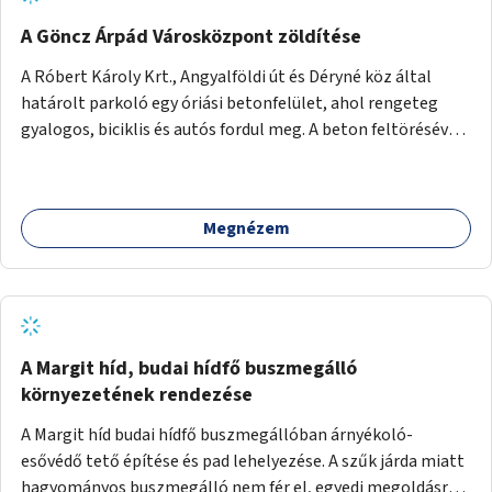
A Göncz Árpád Városközpont zöldítése
A Róbert Károly Krt., Angyalföldi út és Déryné köz által
határolt parkoló egy óriási betonfelület, ahol rengeteg
gyalogos, biciklis és autós fordul meg. A beton feltörésével,
virágágyások létesítésével, fák ültetésével a terület
kellemesebbé, élhetőbbá varázsolható. Az Angyalföldi út
menti járda és a parkoló közé kellene egy zöld sáv,
Megnézem
virágágyásokkal a meglévő fák alá, a lakóépület felőli két
autósáv közé fákat lehetne ültetni, illetve a parkoló és a
járda / bicikliút közé is jók lennének fák.
A Margit híd, budai hídfő buszmegálló
környezetének rendezése
A Margit híd budai hídfő buszmegállóban árnyékoló-
esővédő tető építése és pad lehelyezése. A szűk járda miatt
hagyományos buszmegálló nem fér el, egyedi megoldásra