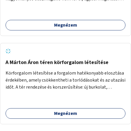
lenne szükség.
Megnézem
A Márton Áron téren körforgalom létesítése
Körforgalom létesítése a forgalom hatékonyabb elosztása
érdekében, amely csökkentheti a torlódásokat és az utazási
időt. A tér rendezése és korszerűsítése: új burkolat,
zöldfelületek, modern közösségi tér kialakítása, hogy a
hely valódi köztérré váljon, ahol az emberek szívesen
időznek.
Megnézem