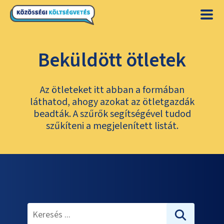
Beküldött ötletek
Az ötleteket itt abban a formában
láthatod, ahogy azokat az ötletgazdák
beadták. A szűrők segítségével tudod
szűkíteni a megjelenített listát.