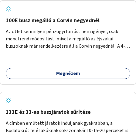
tud állni a megállóba. A környéken a tömegközlekedés
csúcsidőben már most is fullos, a Bosnyák téri beruházások
befejeztével hatványozódni fog az utazási igény.
100E busz megálló a Corvin negyednél
Az ötlet senmilyen pénzügyi forrást nem igényel, csak
menetrend módosítást, mivel a megálló az éjszakai
buszoknak már rendelkezésre áll a Corvin negyednél. A 4-es
és 6-os villamos vonalához közel élőknek a repülőtérre
kijutást, illetve onnan hazajutást nagyban megkönnyítené,
ha a 100E reptéri busz a Corvin negyed metrómegállónál is
Megnézem
megállna - főleg éjjel, amikor a metró nem jár, és a 200E
busz is sokkal ritkábban. Az utazási időt a belvárosban
100E-re fel-/leszállóknak ez az egyetlen plusz megálló
nem hosszabbítaná meg sokkal, a 4-6 vonalán lakóknak
viszont a Kálvin tér-Corvin negyed utat megspórolva 10-15
perccel rövidítheti az utazási idejét.
133E és 33-as buszjáratok sűrítése
A címben említett járatok induljanak gyakrabban, a
Budafoki út felé lakóknak sokszor akár 10-15-20 perceket is