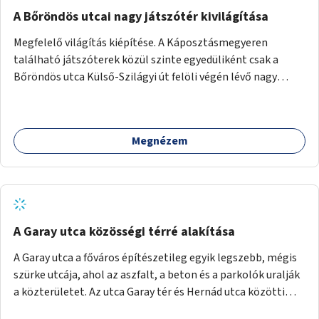
A Bőröndös utcai nagy játszótér kivilágítása
Megfelelő világítás kiépítése. A Káposztásmegyeren
található játszóterek közül szinte egyedüliként csak a
Bőröndös utca Külső-Szilágyi út felöli végén lévő nagy
játszótér nem rendelkezik közvilágítással, ami miatt a őszi
és téli hónapokban nem lehet ide járni a gyerekekkel.
Megnézem
A Garay utca közösségi térré alakítása
A Garay utca a főváros építészetileg egyik legszebb, mégis
szürke utcája, ahol az aszfalt, a beton és a parkolók uralják
a közterületet. Az utca Garay tér és Hernád utca közötti
szakasza tökéletes tere lehetne egy zöld és közösségbarát