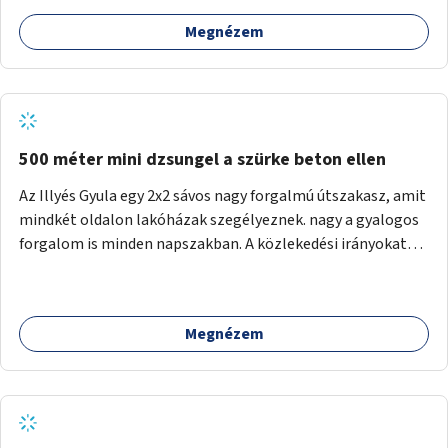
Megnézem
500 méter mini dzsungel a szürke beton ellen
Az Illyés Gyula egy 2x2 sávos nagy forgalmú útszakasz, amit
mindkét oldalon lakóházak szegélyeznek. nagy a gyalogos
forgalom is minden napszakban. A közlekedési irányokat
egy sivár zöldsáv választja el, ami kiválóan alkalmas lenne
egy nagy biodiverzitású hosszú kert kialakítására, több
szintű növényzettel, öntözőrendszerrel, esetleg
Megnézem
valamilyen vizes attrakcióval ami végfut mind az 500m-en.