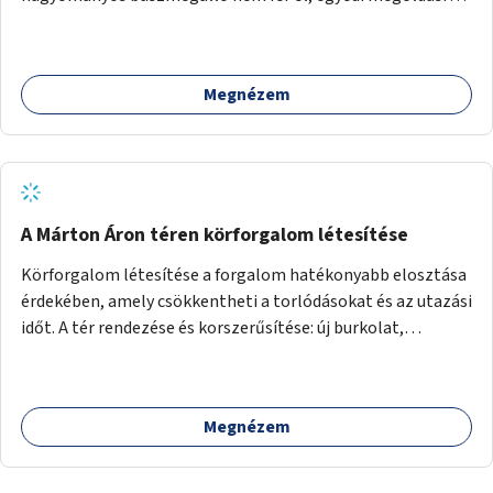
lenne szükség.
Megnézem
A Márton Áron téren körforgalom létesítése
Körforgalom létesítése a forgalom hatékonyabb elosztása
érdekében, amely csökkentheti a torlódásokat és az utazási
időt. A tér rendezése és korszerűsítése: új burkolat,
zöldfelületek, modern közösségi tér kialakítása, hogy a
hely valódi köztérré váljon, ahol az emberek szívesen
időznek.
Megnézem