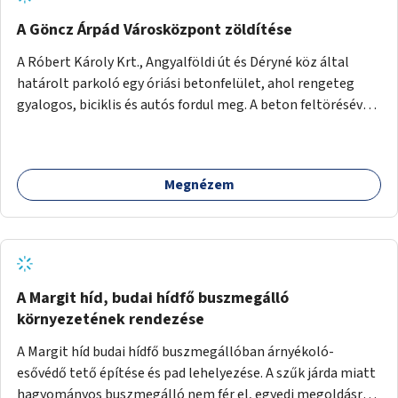
A Göncz Árpád Városközpont zöldítése
A Róbert Károly Krt., Angyalföldi út és Déryné köz által
határolt parkoló egy óriási betonfelület, ahol rengeteg
gyalogos, biciklis és autós fordul meg. A beton feltörésével,
virágágyások létesítésével, fák ültetésével a terület
kellemesebbé, élhetőbbá varázsolható. Az Angyalföldi út
menti járda és a parkoló közé kellene egy zöld sáv,
Megnézem
virágágyásokkal a meglévő fák alá, a lakóépület felőli két
autósáv közé fákat lehetne ültetni, illetve a parkoló és a
járda / bicikliút közé is jók lennének fák.
A Margit híd, budai hídfő buszmegálló
környezetének rendezése
A Margit híd budai hídfő buszmegállóban árnyékoló-
esővédő tető építése és pad lehelyezése. A szűk járda miatt
hagyományos buszmegálló nem fér el, egyedi megoldásra