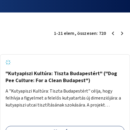
1
-
21
elem
, összesen:
720
"Kutyapiszi Kultúra: Tiszta Budapestért" ("Dog
Pee Culture: For a Clean Budapest")
A "Kutyapiszi Kultúra: Tiszta Budapestért" célja, hogy
felhívja a figyelmet a felelős kutyatartás új dimenziójára: a
kutyapiszi utcai tisztításának szokására. A projekt
keretében szeretnénk edukálni a kutyatulajdonosokat,
hogy séta közben, amikor kedvencük a járdára vizel, egy
palack vízzel öblítsék le azt, ezzel hozzájárulva a tiszta,