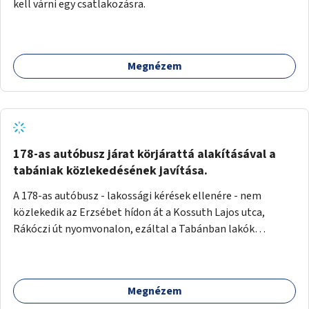
kell várni egy csatlakozásra.
Megnézem
178-as autóbusz járat körjárattá alakításával a
tabániak közlekedésének javítása.
A 178-as autóbusz - lakossági kérések ellenére - nem
közlekedik az Erzsébet hídon át a Kossuth Lajos utca,
Rákóczi út nyomvonalon, ezáltal a Tabánban lakók
belvárosba jutásának minősége jelentősen romlott a
változtatás óta! Nem tudnak továbbá a Tabániak közvetlen
járattal feljutni a Naphegyre, ahol iskola és óvoda is van a
Megnézem
körzetben élők számára. Megoldás lenne, ha a 178-as