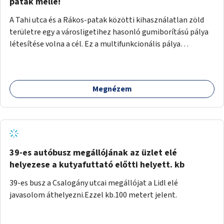
gyalogosforgalom miatt, mert távolsági buszmegálló,
patak mellé!
templom, posta, iskola is található a közelben.
A Tahi utca és a Rákos-patak közötti kihasználatlan zöld
területre egy a városligetihez hasonló gumiborítású pálya
létesítése volna a cél. Ez a multifunkcionális pálya
praktikus, mivel egyszerre űzhető röplabda, tollaslabda,
illetve lábtenisz is, az állítható hálónak köszönhetően.
Megnézem
39-es autóbusz megállójának az üzlet elé
helyezese a kutyafuttató előtti helyett. kb
39-es busz a Csalogány utcai megállójat a Lidl elé
javasolom áthelyezni.Ezzel kb.100 metert jelent.