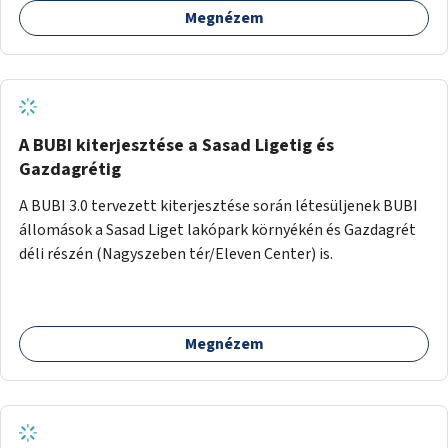
Megnézem
barátságosabbá és zöldebbé lehetne tenni a megállókat.
A BUBI kiterjesztése a Sasad Ligetig és
Gazdagrétig
A BUBI 3.0 tervezett kiterjesztése során létesüljenek BUBI
állomások a Sasad Liget lakópark környékén és Gazdagrét
déli részén (Nagyszeben tér/Eleven Center) is.
Megnézem