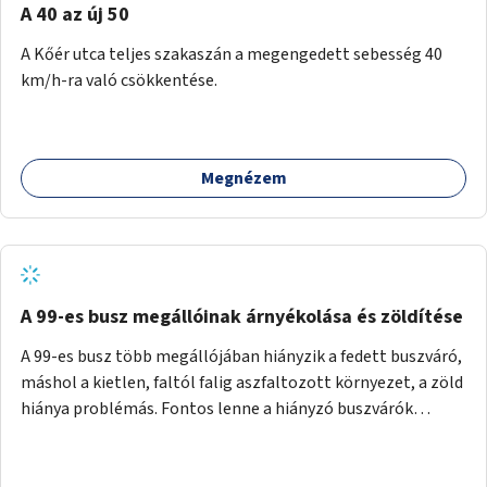
A 40 az új 50
A Kőér utca teljes szakaszán a megengedett sebesség 40
km/h-ra való csökkentése.
Megnézem
A 99-es busz megállóinak árnyékolása és zöldítése
A 99-es busz több megállójában hiányzik a fedett buszváró,
máshol a kietlen, faltól falig aszfaltozott környezet, a zöld
hiánya problémás. Fontos lenne a hiányzó buszvárók
pótlása és az árnyékolás megoldása. Mindezt a zöldítéssel
is össze lehetne kötni: ahol megoldható, ott az utasváróra
vagy akár önálló rácsozatra futtatott növényekkel