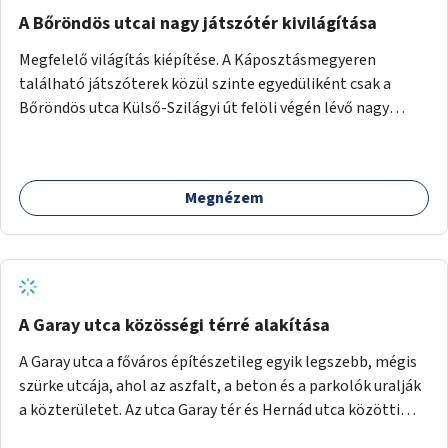
A Bőröndös utcai nagy játszótér kivilágítása
Megfelelő világítás kiépítése. A Káposztásmegyeren
található játszóterek közül szinte egyedüliként csak a
Bőröndös utca Külső-Szilágyi út felöli végén lévő nagy
játszótér nem rendelkezik közvilágítással, ami miatt a őszi
és téli hónapokban nem lehet ide járni a gyerekekkel.
Megnézem
A Garay utca közösségi térré alakítása
A Garay utca a főváros építészetileg egyik legszebb, mégis
szürke utcája, ahol az aszfalt, a beton és a parkolók uralják
a közterületet. Az utca Garay tér és Hernád utca közötti
szakasza tökéletes tere lehetne egy zöld és közösségbarát