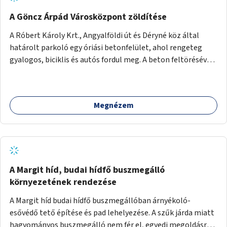
A Göncz Árpád Városközpont zöldítése
A Róbert Károly Krt., Angyalföldi út és Déryné köz által
határolt parkoló egy óriási betonfelület, ahol rengeteg
gyalogos, biciklis és autós fordul meg. A beton feltörésével,
virágágyások létesítésével, fák ültetésével a terület
kellemesebbé, élhetőbbá varázsolható. Az Angyalföldi út
menti járda és a parkoló közé kellene egy zöld sáv,
Megnézem
virágágyásokkal a meglévő fák alá, a lakóépület felőli két
autósáv közé fákat lehetne ültetni, illetve a parkoló és a
járda / bicikliút közé is jók lennének fák.
A Margit híd, budai hídfő buszmegálló
környezetének rendezése
A Margit híd budai hídfő buszmegállóban árnyékoló-
esővédő tető építése és pad lehelyezése. A szűk járda miatt
hagyományos buszmegálló nem fér el, egyedi megoldásra