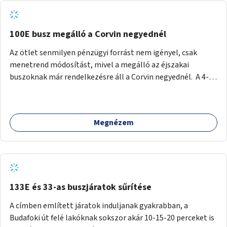
tud állni a megállóba. A környéken a tömegközlekedés
csúcsidőben már most is fullos, a Bosnyák téri beruházások
befejeztével hatványozódni fog az utazási igény.
100E busz megálló a Corvin negyednél
Az ötlet senmilyen pénzügyi forrást nem igényel, csak
menetrend módosítást, mivel a megálló az éjszakai
buszoknak már rendelkezésre áll a Corvin negyednél. A 4-es
és 6-os villamos vonalához közel élőknek a repülőtérre
kijutást, illetve onnan hazajutást nagyban megkönnyítené,
ha a 100E reptéri busz a Corvin negyed metrómegállónál is
Megnézem
megállna - főleg éjjel, amikor a metró nem jár, és a 200E
busz is sokkal ritkábban. Az utazási időt a belvárosban
100E-re fel-/leszállóknak ez az egyetlen plusz megálló
nem hosszabbítaná meg sokkal, a 4-6 vonalán lakóknak
viszont a Kálvin tér-Corvin negyed utat megspórolva 10-15
perccel rövidítheti az utazási idejét.
133E és 33-as buszjáratok sűrítése
A címben említett járatok induljanak gyakrabban, a
Budafoki út felé lakóknak sokszor akár 10-15-20 perceket is