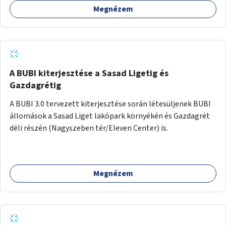
Megnézem
barátságosabbá és zöldebbé lehetne tenni a megállókat.
A BUBI kiterjesztése a Sasad Ligetig és
Gazdagrétig
A BUBI 3.0 tervezett kiterjesztése során létesüljenek BUBI
állomások a Sasad Liget lakópark környékén és Gazdagrét
déli részén (Nagyszeben tér/Eleven Center) is.
Megnézem