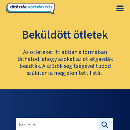
Beküldött ötletek
Az ötleteket itt abban a formában
láthatod, ahogy azokat az ötletgazdák
beadták. A szűrők segítségével tudod
szűkíteni a megjelenített listát.