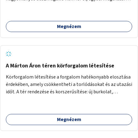
lenne szükség.
Megnézem
A Márton Áron téren körforgalom létesítése
Körforgalom létesítése a forgalom hatékonyabb elosztása
érdekében, amely csökkentheti a torlódásokat és az utazási
időt. A tér rendezése és korszerűsítése: új burkolat,
zöldfelületek, modern közösségi tér kialakítása, hogy a
hely valódi köztérré váljon, ahol az emberek szívesen
időznek.
Megnézem