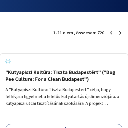
1
-
21
elem
, összesen:
720
"Kutyapiszi Kultúra: Tiszta Budapestért" ("Dog
Pee Culture: For a Clean Budapest")
A "Kutyapiszi Kultúra: Tiszta Budapestért" célja, hogy
felhívja a figyelmet a felelős kutyatartás új dimenziójára: a
kutyapiszi utcai tisztításának szokására. A projekt
keretében szeretnénk edukálni a kutyatulajdonosokat,
hogy séta közben, amikor kedvencük a járdára vizel, egy
palack vízzel öblítsék le azt, ezzel hozzájárulva a tiszta,