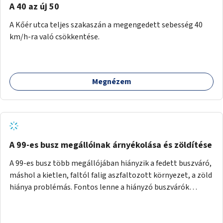
A 40 az új 50
A Kőér utca teljes szakaszán a megengedett sebesség 40
km/h-ra való csökkentése.
Megnézem
A 99-es busz megállóinak árnyékolása és zöldítése
A 99-es busz több megállójában hiányzik a fedett buszváró,
máshol a kietlen, faltól falig aszfaltozott környezet, a zöld
hiánya problémás. Fontos lenne a hiányzó buszvárók
pótlása és az árnyékolás megoldása. Mindezt a zöldítéssel
is össze lehetne kötni: ahol megoldható, ott az utasváróra
vagy akár önálló rácsozatra futtatott növényekkel