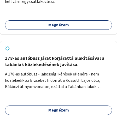
kell várni egy csatlakozásra.
Megnézem
178-as autóbusz járat körjárattá alakításával a
tabániak közlekedésének javítása.
A 178-as autóbusz - lakossági kérések ellenére - nem
közlekedik az Erzsébet hídon át a Kossuth Lajos utca,
Rákóczi út nyomvonalon, ezáltal a Tabánban lakók
belvárosba jutásának minősége jelentősen romlott a
változtatás óta! Nem tudnak továbbá a Tabániak közvetlen
járattal feljutni a Naphegyre, ahol iskola és óvoda is van a
Megnézem
körzetben élők számára. Megoldás lenne, ha a 178-as