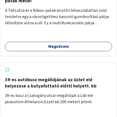
gyalogosforgalom miatt, mert távolsági buszmegálló,
patak mellé!
templom, posta, iskola is található a közelben.
A Tahi utca és a Rákos-patak közötti kihasználatlan zöld
területre egy a városligetihez hasonló gumiborítású pálya
létesítése volna a cél. Ez a multifunkcionális pálya
praktikus, mivel egyszerre űzhető röplabda, tollaslabda,
illetve lábtenisz is, az állítható hálónak köszönhetően.
Megnézem
39-es autóbusz megállójának az üzlet elé
helyezese a kutyafuttató előtti helyett. kb
39-es busz a Csalogány utcai megállójat a Lidl elé
javasolom áthelyezni.Ezzel kb.100 metert jelent.