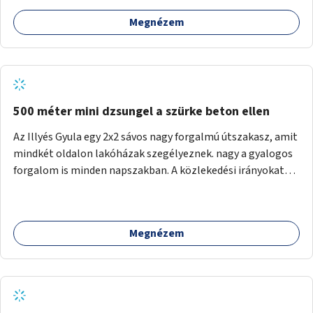
Megnézem
500 méter mini dzsungel a szürke beton ellen
Az Illyés Gyula egy 2x2 sávos nagy forgalmú útszakasz, amit
mindkét oldalon lakóházak szegélyeznek. nagy a gyalogos
forgalom is minden napszakban. A közlekedési irányokat
egy sivár zöldsáv választja el, ami kiválóan alkalmas lenne
egy nagy biodiverzitású hosszú kert kialakítására, több
szintű növényzettel, öntözőrendszerrel, esetleg
Megnézem
valamilyen vizes attrakcióval ami végfut mind az 500m-en.