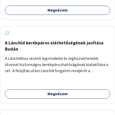
Megnézem
A Lánchíd kerékpáros elérhetőségének javítása
Budán
A Lánchídhoz vezető legrövidebb és legközvetlenebb
útvonal biztonságos kerékpározhatóságának kialakítása a
cél. A felújítás utáni Lánchíd forgalmi rendjéről a
budapestiek dönthettek, amelyen a szavazók többsége a
kerékpárosbarát kialakításra tette a voksát - ezzel
megtörtént az első lépése annak, hogy a belváros
Megnézem
tengelyében is megerősödjön a Buda és Pest közötti
kerékpáros kapcsolat. Azonban a teljes siker eléréséhez
folytatásra van szükség, azaz a Lánchídra vezető utakon is
lehetővé kell tenni a kerékpárosbarát kialakítást. Legyen