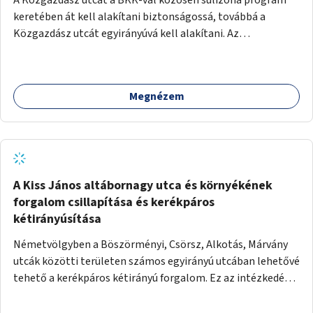
keretében át kell alakítani biztonságossá, továbbá a
Közgazdász utcát egyirányúvá kell alakítani. Az
egyirányúsításnál meg kell vizsgálni a Park utca forgalmát
is, mert akár összekapcsolható az egyirányusítás
kialakításával. A kettő között a Művelődés utca pedig
Megnézem
rendkívül balesetveszélyes és védett útszakasszá kell
nyilvánítani, stoptáblák! és 30km/h-ás
forgalomszabályozással! Kettő munkanem: sulizóna-
program és forgalomszabályozás (aktív/passzív) -
Közgazdász utca - Művelődés utca - Park utca tengelyen.
A Kiss János altábornagy utca és környékének
forgalom csillapítása és kerékpáros
kétirányúsítása
Németvölgyben a Böszörményi, Csörsz, Alkotás, Márvány
utcák közötti területen számos egyirányú utcában lehetővé
tehető a kerékpáros kétirányú forgalom. Ez az intézkedés
kiegészíthető 30-as zónával, hogy még inkább vonzó és
élhető legyen a környék.