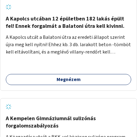
zötyögőssége elriassza a bringásokat a járdán
szálguldástól.
A Kapolcs utcában 12 épületben 182 lakás épült
fel! Ennek forgalmát a Balatoni útra kell kivinni.
A Kapolcs utcát a Balatoni útra az eredeti állapot szerint
újra meg kell nyitni! Ehhez kb. 3 db. larakott beton -tömböt
kell eltávolítani, és a meglévő villany-rendőrt kell
ősszhangba hozni, vagy szükség esetén azt ki kell azt
egészíteni! Így lehetővé válik a 12 épületben, a 182 db. új
lakásban élőknek, hogy a személyautójukkal
Megnézem
biztonságosan és egyszerűbben közlekedhessenek. A
kivitelezés becsült összege 12 millió Ft. Üdvözlettel: Buzna
Vilmos
A Kempelen Gimnáziumnál sulizónás
forgalomszabályozás
A Közgazdász utcát a BKK-val közösen sulizóna program