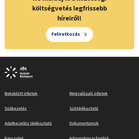
költségvetés legfrissebb
híreiről!
Feliratkozás
Beküldött ötletek
Megvalósuló ötletek
Sütikezelés
Sütitájékoztató
Adatkezelési tájékoztató
Dokumentumok
Kapcsolat
Information in English