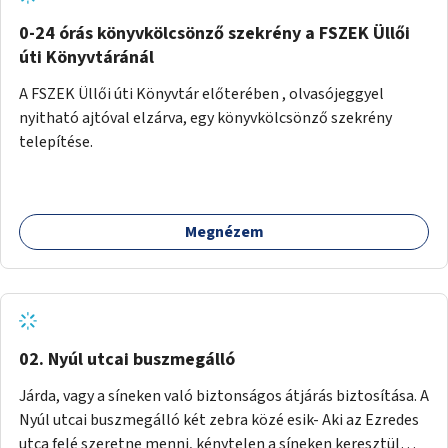
fenntartásához, évi 14-16 millió Ft-tal. A program hosszú
távú fenntarthatósága úgy lenne megvalósítható. hogy
0-24 órás könyvkölcsönző szekrény a FSZEK Üllői
részben "Támogató szolgálat" normatív támogatásából,
úti Könyvtáránál
részben pályázatokból, részben szülői hozzájárulásból,
A FSZEK Üllői úti Könyvtár előterében , olvasójeggyel
részben pedig a jelen pályázat által biztosított összegből.
nyitható ajtóval elzárva, egy könyvkölcsönző szekrény
A programban 8-10 szakember (gyógypedagógus,
telepítése.
pszichológus) működne közre. Fontos cél lenne, hogy
minden a programba bevont család az életminőségét
befolyásoló mértékű szakmai támogatást kapjon.
Megnézem
02. Nyúl utcai buszmegálló
Járda, vagy a síneken való biztonságos átjárás biztosítása. A
Nyúl utcai buszmegálló két zebra közé esik- Aki az Ezredes
utca felé szeretne menni, kénytelen a síneken keresztül