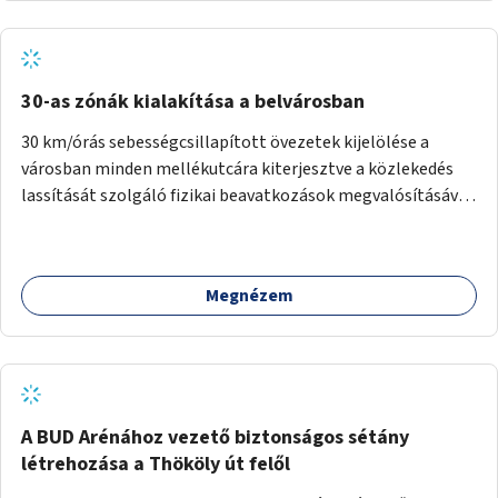
normál parkolóként is működhetnek.
30-as zónák kialakítása a belvárosban
30 km/órás sebességcsillapított övezetek kijelölése a
városban minden mellékutcára kiterjesztve a közlekedés
lassítását szolgáló fizikai beavatkozások megvalósításával,
egyben lehetővé téve ha a körülmények engedik az
egyirányú mellékutcák megnyitását a kétirányú kerékpáros
közlekedésnek. Elsőként az Alkotás utca - Villányi út -
Megnézem
Karolina út - Hamzsabégi út - Szerémi út - Könyves K. krt. -
Hungária krt. - Róbert K. krt. - Vörösvári út - Bécsi út -
Margit krt. - Krisztina krt. - Alkotás utca területen belüli
zónák kijelölése. A program indulhat a Nagykörúton belüli
területtel, majd az Akotás utcán belüli területtel.
A BUD Arénához vezető biztonságos sétány
létrehozása a Thököly út felől