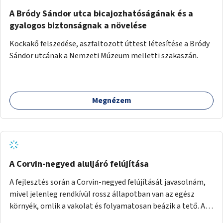
A Bródy Sándor utca bicajozhatóságának és a
gyalogos biztonságnak a növelése
Kockakő felszedése, aszfaltozott úttest létesítése a Bródy
Sándor utcának a Nemzeti Múzeum melletti szakaszán.
Megnézem
A Corvin-negyed aluljáró felújítása
A fejlesztés során a Corvin-negyed felújítását javasolnám,
mivel jelenleg rendkívül rossz állapotban van az egész
környék, omlik a vakolat és folyamatosan beázik a tető. A
projekt során egy teljes újraburkolást javasolnék,