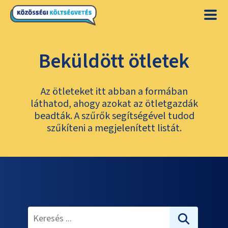
Beküldött ötletek
Az ötleteket itt abban a formában
láthatod, ahogy azokat az ötletgazdák
beadták. A szűrők segítségével tudod
szűkíteni a megjelenített listát.