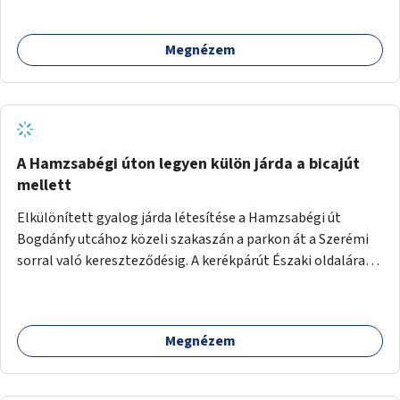
megcsináltatnám a vízelvezetést, felújítanám a nyilvános
WC-t, valamint térfigyelő kamerákat helyeznék el a
Megnézem
biztonságos környezet megteremtéséért.
A Hamzsabégi úton legyen külön járda a bicajút
mellett
Elkülönített gyalog járda létesítése a Hamzsabégi út
Bogdánfy utcához közeli szakaszán a parkon át a Szerémi
sorral való kereszteződésig. A kerékpárút Északi oldalára
kerüljön egy rendesen kiépített járda a dekoratív de buktató
betonkörök helyett, ami színében elkülönül a bringaúttól
(de szinTben nem, mert sötétben a kivilágítatlan
Megnézem
szakaszon könnyű lenne elesni a peremben). Még jobb
lenne, ha a kerékpárút tükörsima aszfalt burkolatot kapna,
és a gyalogjárda lenne a durva felületű, térköves, hogy a