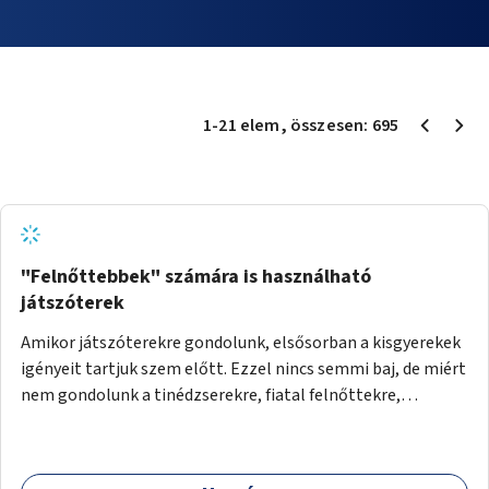
1
-
21
elem
, összesen:
695
"Felnőttebbek" számára is használható
játszóterek
Amikor játszóterekre gondolunk, elsősorban a kisgyerekek
igényeit tartjuk szem előtt. Ezzel nincs semmi baj, de miért
nem gondolunk a tinédzserekre, fiatal felnőttekre,
felnőttekre is? Minden korosztálynak lenne igénye arra,
hogy szórakozzon a szabadban, ám nincs erre kialakított
infrastruktúra. Az idősebb korosztályok játszóterének