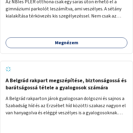
Az NBIes PLER otthona csak egy saras úton érhető el a
gimnáziumi parkolót leszámítva, ami veszélyes. A sétány
kialakítása térkövezés kis szegélyezéssel. Nem csak az
Aréna nagy számú látogatóját 710-1000 néző
meccsenként+ egyéb kulturális és kerületi rendezvények,
koncertek, bálok, jótékonysági események, választási
Megnézem
események -, a sármentes, méltó megközelítést, de a
közeli játszótérre érkezőket is szolgálná. A sétány
megközelítéséig a Thököly út közösségi közlekedéssel (
236 busz, 50-es villamos) már biztosított, a közvetlen
gyalogutas elérés a projekt keretében nem került
kialakításra.
A Belgrád rakpart megszépítése, biztonságossá és
barátságossá tétele a gyalogosok számára
A Belgrád rakparton járok gyalogosan dolgozni és sajnos a
Szabadság híd és az Erzsébet híd közötti szakasz nagyon el
van hanyagolva és eléggé veszélyes is a gyalogosoknak.
Ahol a MAHART épülete van, ott egy nagyon szűk járda van
és biztonsági korlát sincsen, hogy az autósoktól kicsit