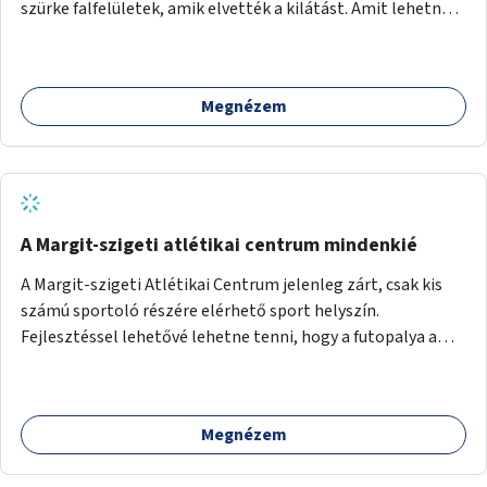
szürke falfelületek, amik elvették a kilátást. Amit lehetne:
1. Füvesíteni a lapostetőt. (A Mammut környéke Buda
legszomogosabb része). 2. A nagy szürke felületekre festeni
egy látképet, amit azok elvettek.
Megnézem
A Margit-szigeti atlétikai centrum mindenkié
A Margit-szigeti Atlétikai Centrum jelenleg zárt, csak kis
számú sportoló részére elérhető sport helyszín.
Fejlesztéssel lehetővé lehetne tenni, hogy a futopalya a
szabadidős sportolók részére is elérhetővé váljon,
beleertve a futókört és a füves pályát, kis focipályákat is.
Ehhez zárható tároló helyet, öltözőt, WC-t kell biztosítani.
Megnézem