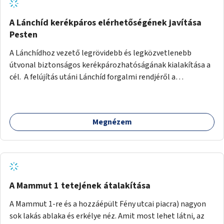
biztonságosan kerékpározható az Alagút, a Mészáros utca
és a Márvány utca is!
A Lánchíd kerékpáros elérhetőségének javítása
Pesten
A Lánchídhoz vezető legrövidebb és legközvetlenebb
útvonal biztonságos kerékpározhatóságának kialakítása a
cél. A felújítás utáni Lánchíd forgalmi rendjéről a
budapestiek dönthettek, amelyen a szavazók többsége a
kerékpárosbarát kialakításra tette a voksát - ezzel
megtörtént az első lépése annak, hogy a belváros
Megnézem
tengelyében is megerősödjön a Buda és Pest közötti
kerékpáros kapcsolat. Azonban a teljes siker eléréséhez
folytatásra van szükség, azaz a Lánchídra vezető utakon is
lehetővé kell tenni a kerékpárosbarát kialakítást. Legyen
biztonságosan kerékpározható a József Attila utca is!
A Mammut 1 tetejének átalakítása
A Mammut 1-re és a hozzáépült Fény utcai piacra) nagyon
sok lakás ablaka és erkélye néz. Amit most lehet látni, az