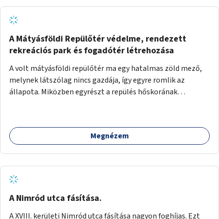
A Mátyásföldi Repülőtér védelme, rendezett
rekreációs park és fogadótér létrehozása
A volt mátyásföldi repülőtér ma egy hatalmas zöld mező,
melynek látszólag nincs gazdája, így egyre romlik az
állapota. Miközben egyrészt a repülés hőskorának
történelmi helyszíne, másrészt védett állatok lakhelye
(ürge, sisakos sáska), az emberek számára pedig kedvelt
kikapcsolódási helyszín: kocogók, kutyasétáltatók,
Megnézem
modellrepülők, sárkányeregetők, lovasok használják. A
Légcsavar utca felől szükség lenne fogadótér kialakítására
tájékoztató táblákkal az értékekről. A fogadótér fái alatt
kialakítható pihenőhely padokkal, kerékpártármaszokkal,
szemetesekkel, esőbeállóval, ami alkalmas kisebb
csoportok fogadására. A másik két bejárathoz is
A Nimród utca fásítása.
tájékoztató táblák kellenek, 1-1 pad, kuka, bringatámasz.
A XVIII. kerületi Nimród utca fásítása nagyon foghíjas. Ezt