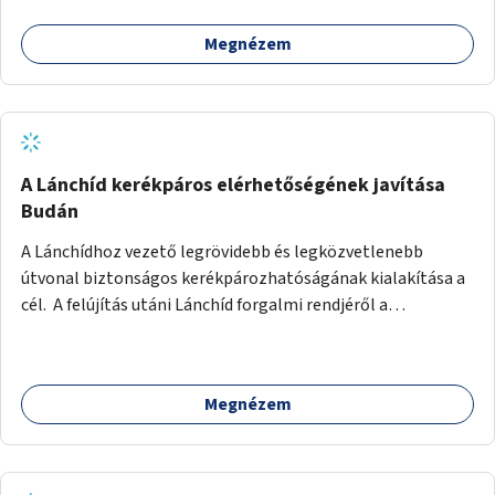
Megnézem
A Lánchíd kerékpáros elérhetőségének javítása
Budán
A Lánchídhoz vezető legrövidebb és legközvetlenebb
útvonal biztonságos kerékpározhatóságának kialakítása a
cél. A felújítás utáni Lánchíd forgalmi rendjéről a
budapestiek dönthettek, amelyen a szavazók többsége a
kerékpárosbarát kialakításra tette a voksát - ezzel
megtörtént az első lépése annak, hogy a belváros
Megnézem
tengelyében is megerősödjön a Buda és Pest közötti
kerékpáros kapcsolat. Azonban a teljes siker eléréséhez
folytatásra van szükség, azaz a Lánchídra vezető utakon is
lehetővé kell tenni a kerékpárosbarát kialakítást. Legyen