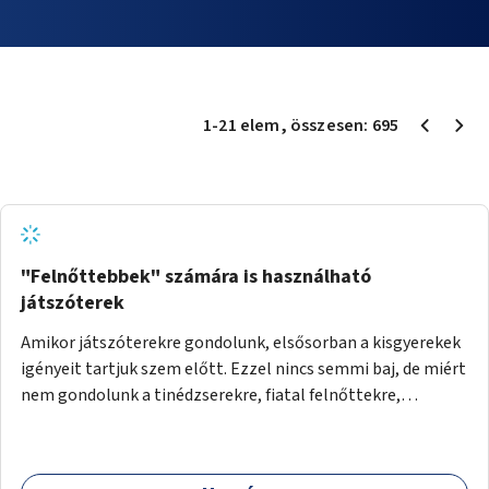
1
-
21
elem
, összesen:
695
"Felnőttebbek" számára is használható
játszóterek
Amikor játszóterekre gondolunk, elsősorban a kisgyerekek
igényeit tartjuk szem előtt. Ezzel nincs semmi baj, de miért
nem gondolunk a tinédzserekre, fiatal felnőttekre,
felnőttekre is? Minden korosztálynak lenne igénye arra,
hogy szórakozzon a szabadban, ám nincs erre kialakított
infrastruktúra. Az idősebb korosztályok játszóterének