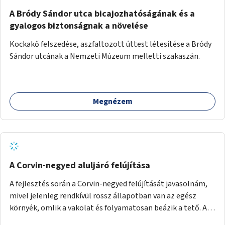
A Bródy Sándor utca bicajozhatóságának és a
gyalogos biztonságnak a növelése
Kockakő felszedése, aszfaltozott úttest létesítése a Bródy
Sándor utcának a Nemzeti Múzeum melletti szakaszán.
Megnézem
A Corvin-negyed aluljáró felújítása
A fejlesztés során a Corvin-negyed felújítását javasolnám,
mivel jelenleg rendkívül rossz állapotban van az egész
környék, omlik a vakolat és folyamatosan beázik a tető. A
projekt során egy teljes újraburkolást javasolnék,