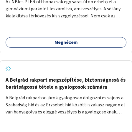
Az NBIes PLER otthona csak egy saras úton érhető el a
gimnáziumi parkolót leszámítva, ami veszélyes. A sétány
kialakítása térkövezés kis szegélyezéssel. Nem csak az
Aréna nagy számú látogatóját 710-1000 néző
meccsenként+ egyéb kulturális és kerületi rendezvények,
koncertek, bálok, jótékonysági események, választási
Megnézem
események -, a sármentes, méltó megközelítést, de a
közeli játszótérre érkezőket is szolgálná. A sétány
megközelítéséig a Thököly út közösségi közlekedéssel (
236 busz, 50-es villamos) már biztosított, a közvetlen
gyalogutas elérés a projekt keretében nem került
kialakításra.
A Belgrád rakpart megszépítése, biztonságossá és
barátságossá tétele a gyalogosok számára
A Belgrád rakparton járok gyalogosan dolgozni és sajnos a
Szabadság híd és az Erzsébet híd közötti szakasz nagyon el
van hanyagolva és eléggé veszélyes is a gyalogosoknak.
Ahol a MAHART épülete van, ott egy nagyon szűk járda van
és biztonsági korlát sincsen, hogy az autósoktól kicsit