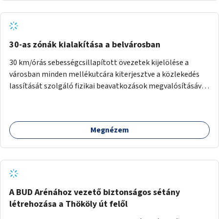
normál parkolóként is működhetnek.
30-as zónák kialakítása a belvárosban
30 km/órás sebességcsillapított övezetek kijelölése a
városban minden mellékutcára kiterjesztve a közlekedés
lassítását szolgáló fizikai beavatkozások megvalósításával,
egyben lehetővé téve ha a körülmények engedik az
egyirányú mellékutcák megnyitását a kétirányú kerékpáros
közlekedésnek. Elsőként az Alkotás utca - Villányi út -
Megnézem
Karolina út - Hamzsabégi út - Szerémi út - Könyves K. krt. -
Hungária krt. - Róbert K. krt. - Vörösvári út - Bécsi út -
Margit krt. - Krisztina krt. - Alkotás utca területen belüli
zónák kijelölése. A program indulhat a Nagykörúton belüli
területtel, majd az Akotás utcán belüli területtel.
A BUD Arénához vezető biztonságos sétány
létrehozása a Thököly út felől