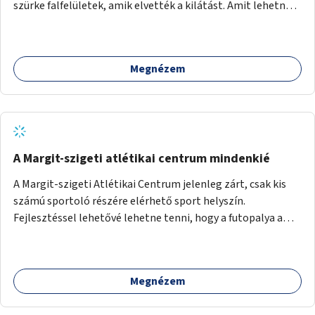
szürke falfelületek, amik elvették a kilátást. Amit lehetne:
1. Füvesíteni a lapostetőt. (A Mammut környéke Buda
legszomogosabb része). 2. A nagy szürke felületekre festeni
egy látképet, amit azok elvettek.
Megnézem
A Margit-szigeti atlétikai centrum mindenkié
A Margit-szigeti Atlétikai Centrum jelenleg zárt, csak kis
számú sportoló részére elérhető sport helyszín.
Fejlesztéssel lehetővé lehetne tenni, hogy a futopalya a
szabadidős sportolók részére is elérhetővé váljon,
beleertve a futókört és a füves pályát, kis focipályákat is.
Ehhez zárható tároló helyet, öltözőt, WC-t kell biztosítani.
Megnézem