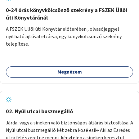
fenntartásához, évi 14-16 millió Ft-tal. A program hosszú
távú fenntarthatósága úgy lenne megvalósítható. hogy
0-24 órás könyvkölcsönző szekrény a FSZEK Üllői
részben "Támogató szolgálat" normatív támogatásából,
úti Könyvtáránál
részben pályázatokból, részben szülői hozzájárulásból,
A FSZEK Üllői úti Könyvtár előterében , olvasójeggyel
részben pedig a jelen pályázat által biztosított összegből.
nyitható ajtóval elzárva, egy könyvkölcsönző szekrény
A programban 8-10 szakember (gyógypedagógus,
telepítése.
pszichológus) működne közre. Fontos cél lenne, hogy
minden a programba bevont család az életminőségét
befolyásoló mértékű szakmai támogatást kapjon.
Megnézem
02. Nyúl utcai buszmegálló
Járda, vagy a síneken való biztonságos átjárás biztosítása. A
Nyúl utcai buszmegálló két zebra közé esik- Aki az Ezredes
utca felé szeretne menni, kénytelen a síneken keresztül