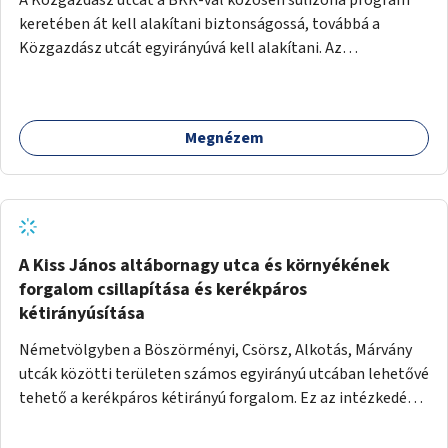
keretében át kell alakítani biztonságossá, továbbá a
Közgazdász utcát egyirányúvá kell alakítani. Az
egyirányúsításnál meg kell vizsgálni a Park utca forgalmát
is, mert akár összekapcsolható az egyirányusítás
kialakításával. A kettő között a Művelődés utca pedig
Megnézem
rendkívül balesetveszélyes és védett útszakasszá kell
nyilvánítani, stoptáblák! és 30km/h-ás
forgalomszabályozással! Kettő munkanem: sulizóna-
program és forgalomszabályozás (aktív/passzív) -
Közgazdász utca - Művelődés utca - Park utca tengelyen.
A Kiss János altábornagy utca és környékének
forgalom csillapítása és kerékpáros
kétirányúsítása
Németvölgyben a Böszörményi, Csörsz, Alkotás, Márvány
utcák közötti területen számos egyirányú utcában lehetővé
tehető a kerékpáros kétirányú forgalom. Ez az intézkedés
kiegészíthető 30-as zónával, hogy még inkább vonzó és
élhető legyen a környék.