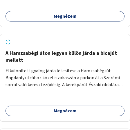
megcsináltatnám a vízelvezetést, felújítanám a nyilvános
WC-t, valamint térfigyelő kamerákat helyeznék el a
Megnézem
biztonságos környezet megteremtéséért.
A Hamzsabégi úton legyen külön járda a bicajút
mellett
Elkülönített gyalog járda létesítése a Hamzsabégi út
Bogdánfy utcához közeli szakaszán a parkon át a Szerémi
sorral való kereszteződésig. A kerékpárút Északi oldalára
kerüljön egy rendesen kiépített járda a dekoratív de buktató
betonkörök helyett, ami színében elkülönül a bringaúttól
(de szinTben nem, mert sötétben a kivilágítatlan
Megnézem
szakaszon könnyű lenne elesni a peremben). Még jobb
lenne, ha a kerékpárút tükörsima aszfalt burkolatot kapna,
és a gyalogjárda lenne a durva felületű, térköves, hogy a