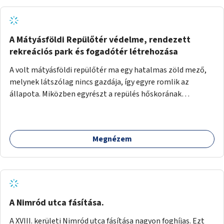
A Mátyásföldi Repülőtér védelme, rendezett
rekreációs park és fogadótér létrehozása
A volt mátyásföldi repülőtér ma egy hatalmas zöld mező,
melynek látszólag nincs gazdája, így egyre romlik az
állapota. Miközben egyrészt a repülés hőskorának
történelmi helyszíne, másrészt védett állatok lakhelye
(ürge, sisakos sáska), az emberek számára pedig kedvelt
kikapcsolódási helyszín: kocogók, kutyasétáltatók,
Megnézem
modellrepülők, sárkányeregetők, lovasok használják. A
Légcsavar utca felől szükség lenne fogadótér kialakítására
tájékoztató táblákkal az értékekről. A fogadótér fái alatt
kialakítható pihenőhely padokkal, kerékpártármaszokkal,
szemetesekkel, esőbeállóval, ami alkalmas kisebb
csoportok fogadására. A másik két bejárathoz is
A Nimród utca fásítása.
tájékoztató táblák kellenek, 1-1 pad, kuka, bringatámasz.
A XVIII. kerületi Nimród utca fásítása nagyon foghíjas. Ezt