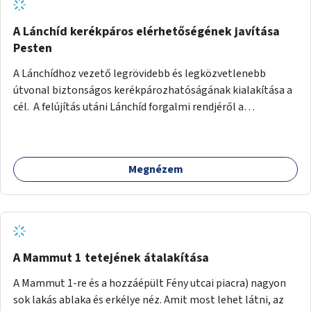
biztonságosan kerékpározható az Alagút, a Mészáros utca
és a Márvány utca is!
A Lánchíd kerékpáros elérhetőségének javítása
Pesten
A Lánchídhoz vezető legrövidebb és legközvetlenebb
útvonal biztonságos kerékpározhatóságának kialakítása a
cél. A felújítás utáni Lánchíd forgalmi rendjéről a
budapestiek dönthettek, amelyen a szavazók többsége a
kerékpárosbarát kialakításra tette a voksát - ezzel
megtörtént az első lépése annak, hogy a belváros
Megnézem
tengelyében is megerősödjön a Buda és Pest közötti
kerékpáros kapcsolat. Azonban a teljes siker eléréséhez
folytatásra van szükség, azaz a Lánchídra vezető utakon is
lehetővé kell tenni a kerékpárosbarát kialakítást. Legyen
biztonságosan kerékpározható a József Attila utca is!
A Mammut 1 tetejének átalakítása
A Mammut 1-re és a hozzáépült Fény utcai piacra) nagyon
sok lakás ablaka és erkélye néz. Amit most lehet látni, az