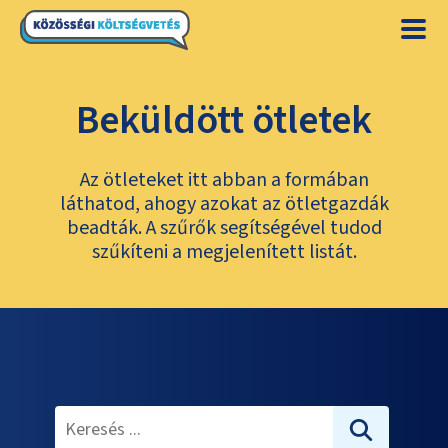
Beküldött ötletek
Az ötleteket itt abban a formában
láthatod, ahogy azokat az ötletgazdák
beadták. A szűrők segítségével tudod
szűkíteni a megjelenített listát.