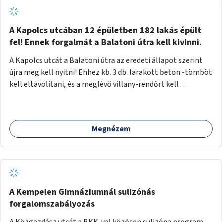
zötyögőssége elriassza a bringásokat a járdán
szálguldástól.
A Kapolcs utcában 12 épületben 182 lakás épült
fel! Ennek forgalmát a Balatoni útra kell kivinni.
A Kapolcs utcát a Balatoni útra az eredeti állapot szerint
újra meg kell nyitni! Ehhez kb. 3 db. larakott beton -tömböt
kell eltávolítani, és a meglévő villany-rendőrt kell
ősszhangba hozni, vagy szükség esetén azt ki kell azt
egészíteni! Így lehetővé válik a 12 épületben, a 182 db. új
lakásban élőknek, hogy a személyautójukkal
Megnézem
biztonságosan és egyszerűbben közlekedhessenek. A
kivitelezés becsült összege 12 millió Ft. Üdvözlettel: Buzna
Vilmos
A Kempelen Gimnáziumnál sulizónás
forgalomszabályozás
A Közgazdász utcát a BKK-val közösen sulizóna program