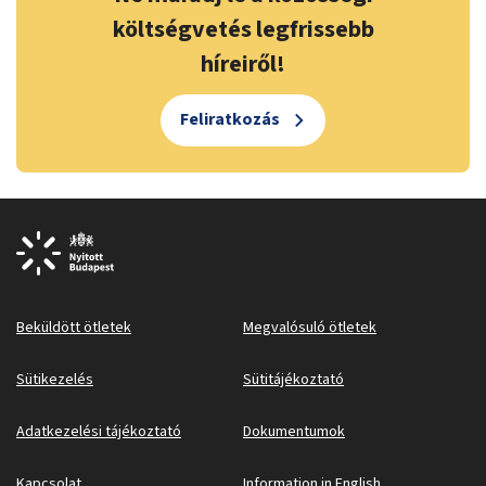
költségvetés legfrissebb
híreiről!
Feliratkozás
Beküldött ötletek
Megvalósuló ötletek
Sütikezelés
Sütitájékoztató
Adatkezelési tájékoztató
Dokumentumok
Kapcsolat
Information in English