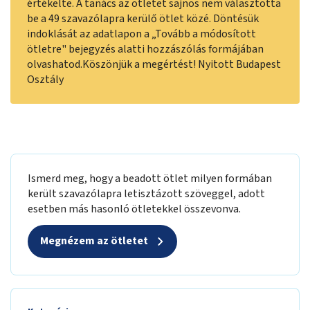
értékelte. A tanács az ötletet sajnos nem választotta
be a 49 szavazólapra kerülő ötlet közé. Döntésük
indoklását az adatlapon a „Tovább a módosított
ötletre" bejegyzés alatti hozzászólás formájában
olvashatod.Köszönjük a megértést! Nyitott Budapest
Osztály
Ismerd meg, hogy a beadott ötlet milyen formában
került szavazólapra letisztázott szöveggel, adott
esetben más hasonló ötletekkel összevonva.
Megnézem az ötletet