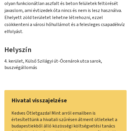
olyan funkcionátlan aszfalt és beton felületek feltörését
javaslom, ami évtizedek óta nincs és nem is lesz használva.
Ehelyett zöld területet lehetne létrehozni, ezzel
csökkenteni a városi hőhullámot és a felesleges csapadékvíz
elfolyást.
Helyszín
4. kerület, Külső Szilágyi út-Ócenárok utca sarok,
buszvégállomás
Hivatal visszajelzése
Kedves Ötletgazda! Mint arról emailben is
értesítettünk a hivatali szűrésen átment ötleteket a
budapestiekből álló közösségi költségvetési tanács