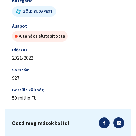
Kategória
ZÖLD BUDAPEST
Állapot
A tanács elutasította
Időszak
2021/2022
Sorszám
927
Becsült költség
50 millió Ft
Oszd meg másokkal is!