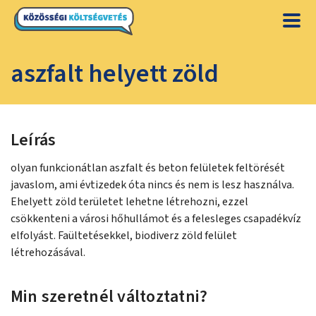
aszfalt helyett zöld
Leírás
olyan funkcionátlan aszfalt és beton felületek feltörését
javaslom, ami évtizedek óta nincs és nem is lesz használva.
Ehelyett zöld területet lehetne létrehozni, ezzel
csökkenteni a városi hőhullámot és a felesleges csapadékvíz
elfolyást. Faültetésekkel, biodiverz zöld felület
létrehozásával.
Min szeretnél változtatni?