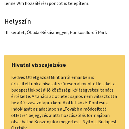
lenne Wifi hozzáférési pontot is telepíteni.
Helyszín
III. kerület, Óbuda-Békásmegyer, Pünkösdfürdő Park
Hivatal visszajelzése
Kedves Ötletgazda! Mint arról emailben is
értesítettünk a hivatali szűrésen átment ötleteket a
budapestiekből álló közösségi költségvetési tanács
értékelte. A tanács az ötletet sajnos nem választotta
be a 49 szavazólapra kerülő ötlet közé. Döntésük
indoklását az adatlapon a „Tovább a módosított
ötletre" bejegyzés alatti hozzászólás formájában
olvashatod.Köszönjük a megértést! Nyitott Budapest
Osztály