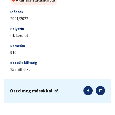
A tanács elutasította
Időszak
2021/2022
Helyszín
III. kerület
Sorszám
910
Becsült költség
25 millió Ft
Oszd meg másokkal is!