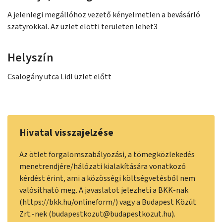
A jelenlegi megállóhoz vezető kényelmetlen a bevásárló
szatyrokkal. Az üzlet elötti területen lehet3
Helyszín
Csalogány utca Lidl üzlet előtt
Hivatal visszajelzése
Az ötlet forgalomszabályozási, a tömegközlekedés
menetrendjére/hálózati kialakítására vonatkozó
kérdést érint, ami a közösségi költségvetésből nem
valósítható meg. A javaslatot jelezheti a BKK-nak
(https://bkk.hu/onlineform/) vagy a Budapest Közút
Zrt.-nek (budapestkozut@budapestkozut.hu).