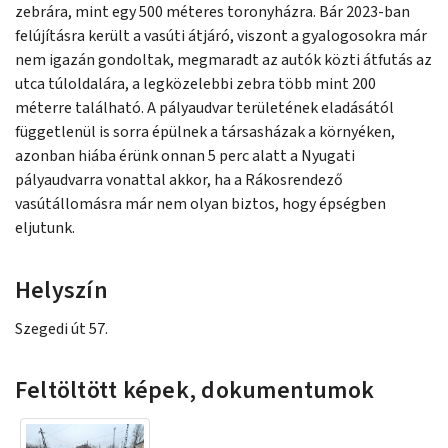
zebrára, mint egy 500 méteres toronyházra. Bár 2023-ban
felújításra került a vasúti átjáró, viszont a gyalogosokra már
nem igazán gondoltak, megmaradt az autók közti átfutás az
utca túloldalára, a legközelebbi zebra több mint 200
méterre található. A pályaudvar területének eladásától
függetlenül is sorra épülnek a társasházak a környéken,
azonban hiába érünk onnan 5 perc alatt a Nyugati
pályaudvarra vonattal akkor, ha a Rákosrendező
vasútállomásra már nem olyan biztos, hogy épségben
eljutunk.
Helyszín
Szegedi út 57.
Feltöltött képek, dokumentumok