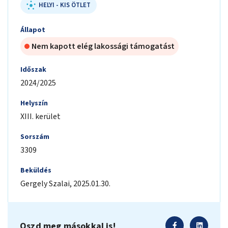
HELYI - KIS ÖTLET
Állapot
Nem kapott elég lakossági támogatást
Időszak
2024/2025
Helyszín
XIII. kerület
Sorszám
3309
Beküldés
Gergely
Szalai
,
2025.01.30.
Oszd meg másokkal is!