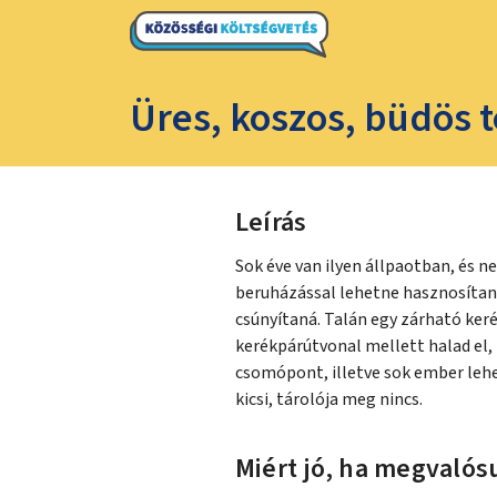
Üres, koszos, büdös 
Leírás
Sok éve van ilyen állpaotban, és 
beruházással lehetne hasznosítani 
csúnyítaná. Talán egy zárható keré
kerékpárútvonal mellett halad el,
csomópont, illetve sok ember lehe
kicsi, tárolója meg nincs.
Miért jó, ha megvalósu