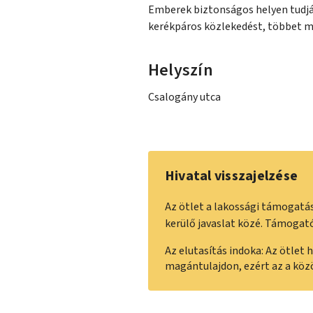
Emberek biztonságos helyen tudják
kerékpáros közlekedést, többet 
Helyszín
Csalogány utca
Hivatal visszajelzése
Az ötlet a lakossági támogatás
kerülő javaslat közé. Támogat
Az elutasítás indoka: Az ötlet
magántulajdon, ezért az a köz