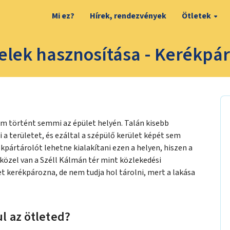
Mi ez?
Hírek, rendezvények
Ötletek
telek hasznosítása - Kerékpár
nem történt semmi az épület helyén. Talán kisebb
a területet, és ezáltal a szépülő kerület képét sem
kpártárolót lehetne kialakítani ezen a helyen, hiszen a
 közel van a Széll Kálmán tér mint közlekedési
t kerékpározna, de nem tudja hol tárolni, mert a lakása
l az ötleted?