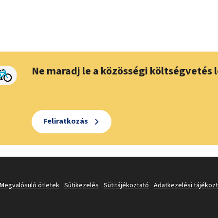
Ne maradj le a közösségi költségvetés l
Feliratkozás
Megvalósuló ötletek
Sütikezelés
Sütitájékoztató
Adatkezelési tájékoz