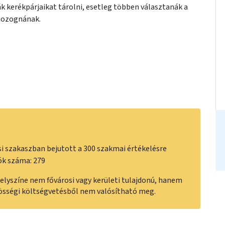
 kerékpárjaikat tárolni, esetleg többen választanák a
mozognának.
i szakaszban bejutott a 300 szakmai értékelésre
ók száma: 279
 helyszíne nem fővárosi vagy kerületi tulajdonú, hanem
össégi költségvetésből nem valósítható meg.