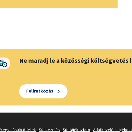
Ne maradj le a közösségi költségvetés l
Feliratkozás
Megvalósuló ötletek
Sütikezelés
Sütitájékoztató
Adatkezelési tájékoz