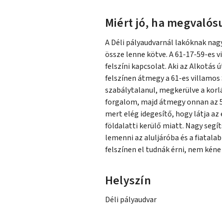
Miért jó, ha megvalósu
A Déli pályaudvarnál lakóknak nag
össze lenne kötve. A 61-17-59-es v
felszíni kapcsolat. Aki az Alkotás ú
felszínen átmegy a 61-es villamos
szabálytalanul, megkerülve a korl
forgalom, majd átmegy onnan az 5
mert elég idegesítő, hogy látja az
földalatti kerülő miatt. Nagy seg
lemenni az aluljáróba és a fiatalabb
felszínen el tudnák érni, nem kéne
Helyszín
Déli pályaudvar