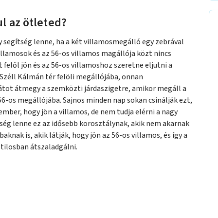
l az ötleted?
y segítség lenne, ha a két villamosmegálló egy zebrával
illamosok és az 56-os villamos magállója közt nincs
t felől jön és az 56-os villamoshoz szeretne eljutni a
 Széll Kálmán tér felöli megállójába, onnan
átot átmegy a szemközti járdaszigetre, amikor megáll a
6-os megállójába. Sajnos minden nap sokan csinálják ezt,
 ember, hogy jön a villamos, de nem tudja elérni a nagy
ítség lenne ez az idősebb korosztálynak, akik nem akarnak
aknak is, akik látják, hogy jön az 56-os villamos, és így a
 tilosban átszaladgálni.