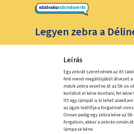
Legyen zebra a Délin
Leírás
Egy zebrát szeretnének az itt lak
felé menő megállójából átvezet a K
másik zebra vezetne át az 56-os v
korlátot el kéne bontani, fel kéne 
Itt egy lámpát is ki lehet alakíta
az úgyis leállítja a forgalmat nin
Onnan pedig egy zebra kéne az 56-
forgalom, akkor a zebrán simán á
lámpa se kéne.