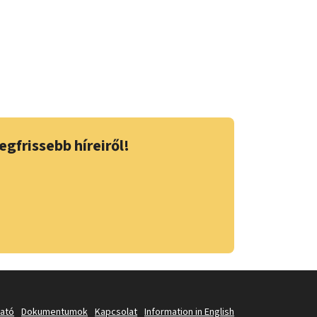
egfrissebb híreiről!
tató
Dokumentumok
Kapcsolat
Information in English