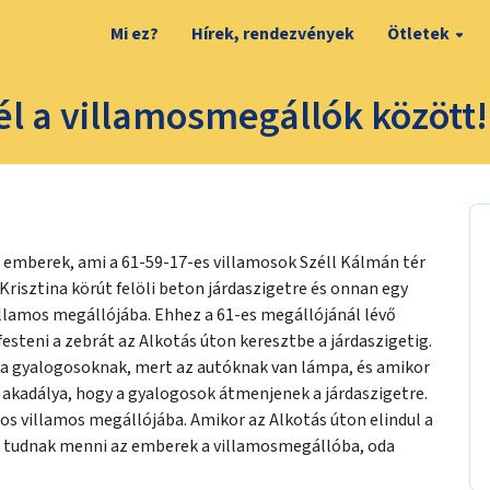
Mi ez?
Hírek, rendezvények
Ötletek
él a villamosmegállók között!
ó emberek, ami a 61-59-17-es villamosok Széll Kálmán tér
risztina körút felöli beton járdaszigetre és onnan egy
illamos megállójába. Ehhez a 61-es megállójánál lévő
festeni a zebrát az Alkotás úton keresztbe a járdaszigetig.
ni a gyalogosoknak, mert az autóknak van lámpa, és amikor
cs akadálya, hogy a gyalogosok átmenjenek a járdaszigetre.
os villamos megállójába. Amikor az Alkotás úton elindul a
t tudnak menni az emberek a villamosmegállóba, oda