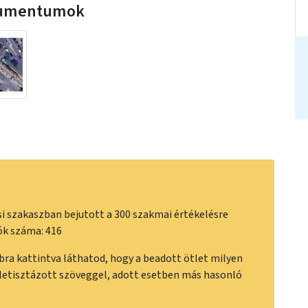
okumentumok
i szakaszban bejutott a 300 szakmai értékelésre
ók száma: 416
a kattintva láthatod, hogy a beadott ötlet milyen
letisztázott szöveggel, adott esetben más hasonló