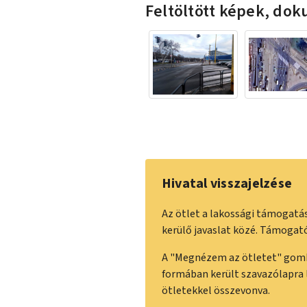
Feltöltött képek, d
Hivatal visszajelzése
Az ötlet a lakossági támogatás
kerülő javaslat közé. Támogat
A "Megnézem az ötletet" gombr
formában került szavazólapra 
ötletekkel összevonva.