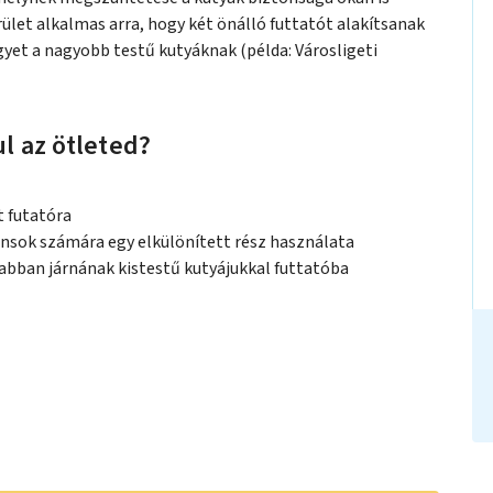
rület alkalmas arra, hogy két önálló futtatót alakítsanak
egyet a nagyobb testű kutyáknak (példa: Városligeti
l az ötleted?
t futatóra
nsok számára egy elkülönített rész használata
abban járnának kistestű kutyájukkal futtatóba