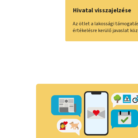
Hivatal visszajelzése
Az ötlet a lakossági támogatá
értékelésre kerülő javaslat k