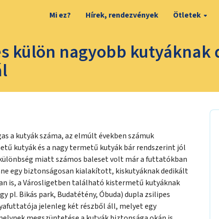
Mi ez?
Hírek, rendezvények
Ötletek
s külön nagyobb kutyáknak d
l
as a kutyák száma, az elmúlt években számuk
etű kutyák és a nagy termetű kutyák bár rendszerint jól
különbség miatt számos baleset volt már a futtatókban
nne egy biztonságosan kialakított, kiskutyáknak dedikált
an is, a Városligetben található kistermetű kutyáknak
y pl. Bikás park, Budatétény, Óbuda) dupla zsilipes
yafuttatója jelenleg két részből áll, melyet egy
 melynek megszüntetése a kutyák biztonsága okán is