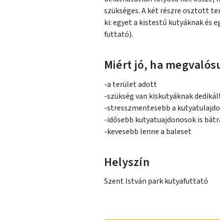
szükséges. A két részre osztott te
ki: egyet a kistestű kutyáknak és 
futtató).
Miért jó, ha megvalósu
-a terület adott
-szükség van kiskutyáknak dedikál
-stresszmentesebb a kutyatulajdo
-idősebb kutyatuajdonosok is bátr
-kevesebb lenne a baleset
Helyszín
Szent István park kutyafuttató