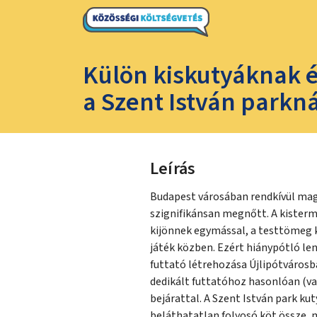
Külön kiskutyáknak é
a Szent István parkná
Leírás
Budapest városában rendkívül mag
szignifikánsan megnőtt. A kisterm
kijönnek egymással, a testtömeg 
játék közben. Ezért hiánypótló le
futtató létrehozása Újlipótvárosb
dedikált futtatóhoz hasonlóan (vag
bejárattal. A Szent István park kut
beláthatatlan folyosó köt össze,