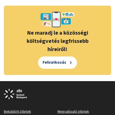
Ne maradj le a közösségi
költségvetés legfrissebb
híreiről!
Feliratkozás
Beküldött ötletek
Megvalósuló ötletek