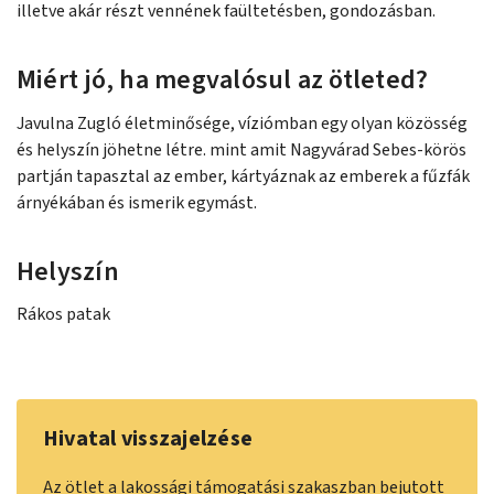
illetve akár részt vennének faültetésben, gondozásban.
Miért jó, ha megvalósul az ötleted?
Javulna Zugló életminősége, víziómban egy olyan közösség
és helyszín jöhetne létre. mint amit Nagyvárad Sebes-körös
partján tapasztal az ember, kártyáznak az emberek a fűzfák
árnyékában és ismerik egymást.
Helyszín
Rákos patak
Hivatal visszajelzése
Az ötlet a lakossági támogatási szakaszban bejutott