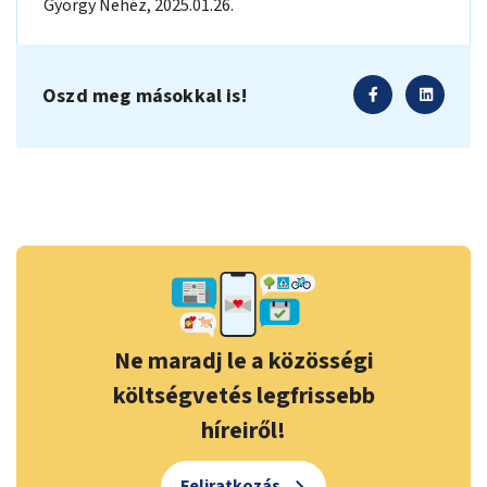
György
Nehéz
,
2025.01.26.
Oszd meg másokkal is!
Ne maradj le a közösségi
költségvetés legfrissebb
híreiről!
Feliratkozás