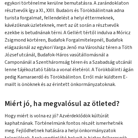
egykori történelme kerülne bemutatásra. A zarándoklaton
résztvevők így a XI., XXII. Budaörs és Törökbálintnak adna
turista forgalmat, fellendelést a helyi éttermeknek,
kávézóknak üzleteknek, mert az út során a résztvevők
ezekbe is betudnának térni. A Gellért tértől indulva a Móricz
Zsigmond körtéren, Budafok Forgalmitelepnél, Budafok
elágazásnál az egykori Varga Jenő ma Városház téren a Tóth
József utcánál, Budafok-Háros vasútállomásnál a
Camponánál a Szentháromság téren és a Szabadság utcánál
lenne tájékoztató tábla a vonal életéröl. A Törökbálinti ágán
pedig Kamaraerdő és Törökbálinton. Erről már küldtem E-
mailt is önöknek és az érintett önkormányzatoknak.
Miért jó, ha megvalósul az ötleted?
Hogy miért is volna ez jó? Azvérdeklődök kúltúrát
kaphatnának. Történelmünk fontos részét ismerhetnék
meg. Fejlődhetnek hatására a helyi önkormányzatok