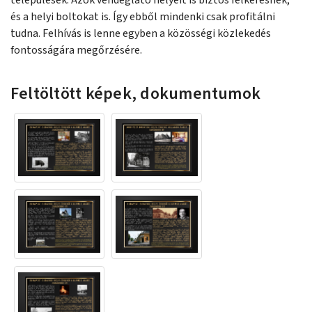
települések. Azok vendéglátó helyeit is biztos felkeresnék,
és a helyi boltokat is. Így ebből mindenki csak profitálni
tudna. Felhívás is lenne egyben a közösségi közlekedés
fontosságára megőrzésére.
Feltöltött képek, dokumentumok