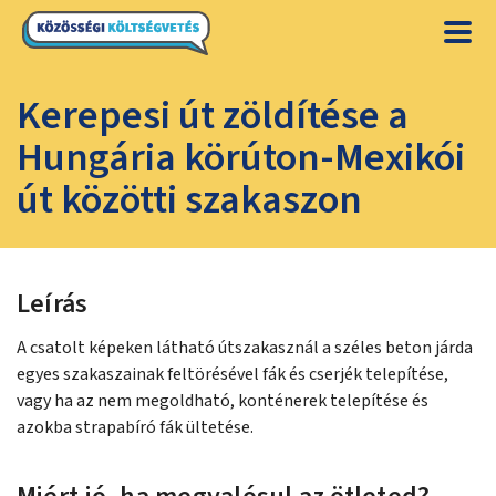
Kerepesi út zöldítése a
Hungária körúton-Mexikói
út közötti szakaszon
Leírás
A csatolt képeken látható útszakasznál a széles beton járda
egyes szakaszainak feltörésével fák és cserjék telepítése,
vagy ha az nem megoldható, konténerek telepítése és
azokba strapabíró fák ültetése.