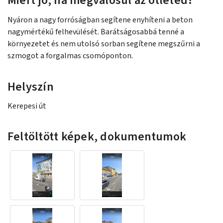
Miért jó, ha megvalósul az ötleted?
Nyáron a nagy forróságban segítene enyhíteni a beton
nagymértékű felhevülését. Barátságosabbá tenné a
környezetet és nem utolsó sorban segítene megszűrni a
szmogot a forgalmas csomóponton.
Helyszín
Kerepesi út
Feltöltött képek, dokumentumok