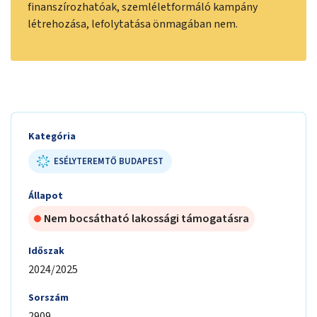
finanszírozhatóak, szemléletformáló kampány
létrehozása, lefolytatása önmagában nem.
Kategória
ESÉLYTEREMTŐ BUDAPEST
Állapot
Nem bocsátható lakossági támogatásra
Időszak
2024/2025
Sorszám
2909