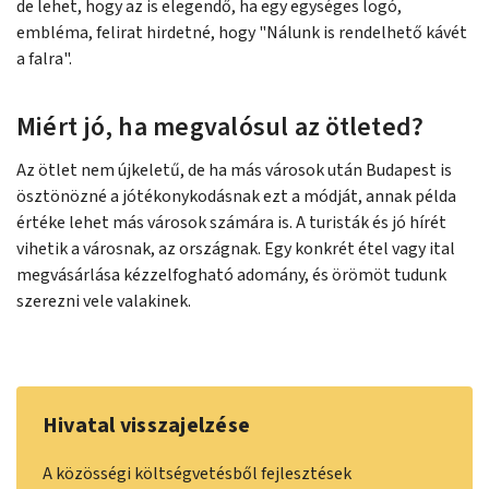
de lehet, hogy az is elegendő, ha egy egységes logó,
embléma, felirat hirdetné, hogy "Nálunk is rendelhető kávét
a falra".
Miért jó, ha megvalósul az ötleted?
Az ötlet nem újkeletű, de ha más városok után Budapest is
ösztönözné a jótékonykodásnak ezt a módját, annak példa
értéke lehet más városok számára is. A turisták és jó hírét
vihetik a városnak, az országnak. Egy konkrét étel vagy ital
megvásárlása kézzelfogható adomány, és örömöt tudunk
szerezni vele valakinek.
Hivatal visszajelzése
A közösségi költségvetésből fejlesztések