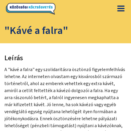
"Kávé a falra"
Leírás
A "kávé a falra" egy szolidaritásra ösztönző figyelemfelhívás
lehetne. Az interneten olvastam egy kisvárosból származó
történetről, ahol az emberek vehettek egy extra kávét,
amiről a cetlit feltették a kávézó dolgozói a falra. Ha egy
arra rászoruló betért, a falról ingyenesen megkaphatta a
már kifizetett kávét. Jó lenne, ha sok kávézó vagy egyéb
vendéglátó egység nyújtana lehetőgét ilyen formában a
jótékonykodásra. Ennek ösztönzésére lehetne pályázati
lehetőséget (pénzbeli támogatást) nyújtani a kávézóknak,