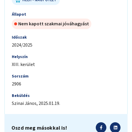
HELYI - NAGY ÖTLET
Állapot
Nem kapott szakmai jóváhagyást
Időszak
2024/2025
Helyszín
XIII. kerület
Sorszám
2906
Beküldés
Szinai
János
,
2025.01.19.
Oszd meg másokkal is!