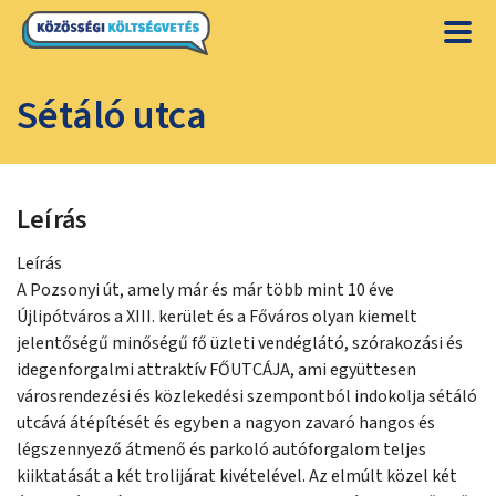
Sétáló utca
Leírás
Leírás
A Pozsonyi út, amely már és már több mint 10 éve
Újlipótváros a XIII. kerület és a Főváros olyan kiemelt
jelentőségű minőségű fő üzleti vendéglátó, szórakozási és
idegenforgalmi attraktív FŐUTCÁJA, ami együttesen
városrendezési és közlekedési szempontból indokolja sétáló
utcává átépítését és egyben a nagyon zavaró hangos és
légszennyező átmenő és parkoló autóforgalom teljes
kiiktatását a két trolijárat kivételével. Az elmúlt közel két