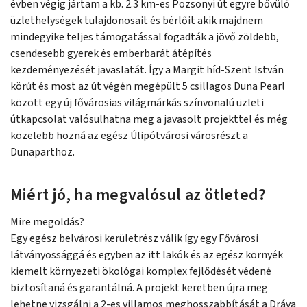
évben végig jártam a kb. 2.3 km-es Pozsonyi út egyre bővülő
üzlethelységek tulajdonosait és bérlőit akik majdnem
mindegyike teljes támogatással fogadták a jövő zöldebb,
csendesebb gyerek és emberbarát átépítés
kezdeményezését javaslatát. Így a Margit híd-Szent István
körút és most az út végén megépült 5 csillagos Duna Pearl
között egy új fővárosias világmárkás színvonalú üzleti
útkapcsolat valósulhatna meg a javasolt projekttel és még
közelebb hozná az egész Úlipótvárosi városrészt a
Dunaparthoz.
Miért jó, ha megvalósul az ötleted?
Mire megoldás?
Egy egész belvárosi kerületrész válik így egy Fővárosi
látványossággá és egyben az itt lakók és az egész környék
kiemelt környezeti ökológai komplex fejlődését védené
biztosítaná és garantálná. A projekt keretben újra meg
lehetne vizsgálni a 2-es villamos meghosszabbítását a Dráva