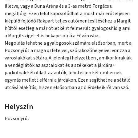
illetve, vagy a Duna Aréna és a 3-as metró Forgács u.
megállóig. Ezen felül kapcsolódhat a most már erőteljesen
kiépülő fejlődő Rakpart teljes autómentesítéséhez a Margit
hídtól esetleg a már ötletként felmerült gyalogoshídig ami
a Margitszigetet is bekapcsolná a Fővárosba.
Megoldás lehetne a gyalogosok számára elsősorban, mert a
Pozsonyi út a maga üzleteivel, szórakozóhelyeivel vonzza a
városlakókat sétára. A jelenlegi helyzetben , amikor kirakják
a vendéglátók az asztalokat és a székeket a járdára+
parkolnak kétoldalt az autók, lehetetlen két embernek
egymás mellett elférni a járdákon. Ezen segíthetne a sétáló
utcává alakítás, hiszen elsősorban az ő érdekeikről van szó.
Helyszín
Pozsonyi út