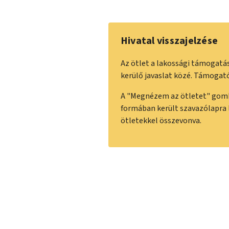
Hivatal visszajelzése
Az ötlet a lakossági támogatás
kerülő javaslat közé. Támogat
A "Megnézem az ötletet" gombr
formában került szavazólapra 
ötletekkel összevonva.