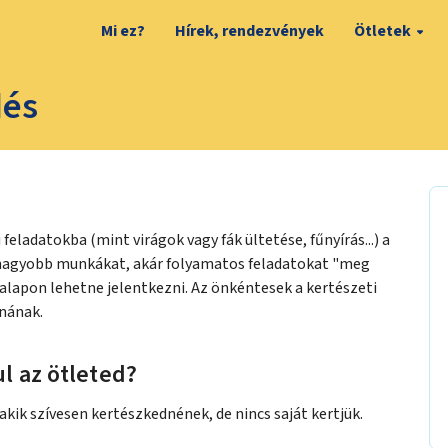
Mi ez?
Hírek, rendezvények
Ötletek
dés
eladatokba (mint virágok vagy fák ültetése, fűnyírás...) a
 nagyobb munkákat, akár folyamatos feladatokat "meg
 alapon lehetne jelentkezni. Az önkéntesek a kertészeti
nának.
l az ötleted?
kik szívesen kertészkednének, de nincs saját kertjük.