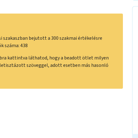
i szakaszban bejutott a 300 szakmai értékelésre
ók száma: 438
a kattintva láthatod, hogy a beadott ötlet milyen
letisztázott szöveggel, adott esetben más hasonló