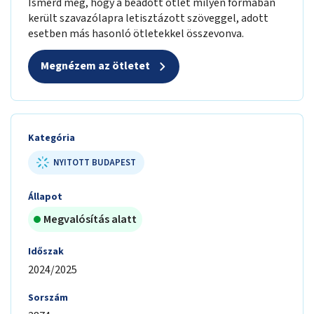
Ismerd meg, hogy a beadott ötlet milyen formában
került szavazólapra letisztázott szöveggel, adott
esetben más hasonló ötletekkel összevonva.
Megnézem az ötletet
Kategória
NYITOTT BUDAPEST
Állapot
Megvalósítás alatt
Időszak
2024/2025
Sorszám