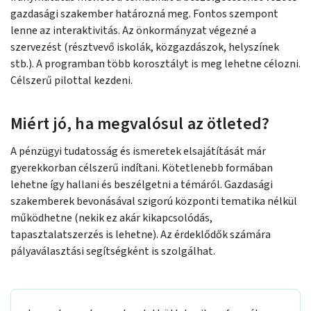
gazdasági szakember határozná meg. Fontos szempont
lenne az interaktivitás. Az önkormányzat végezné a
szervezést (résztvevő iskolák, közgazdászok, helyszínek
stb.). A programban több korosztályt is meg lehetne célozni.
Célszerű pilottal kezdeni.
Miért jó, ha megvalósul az ötleted?
A pénzügyi tudatosság és ismeretek elsajátítását már
gyerekkorban célszerű indítani. Kötetlenebb formában
lehetne így hallani és beszélgetni a témáról. Gazdasági
szakemberek bevonásával szigorú központi tematika nélkül
működhetne (nekik ez akár kikapcsolódás,
tapasztalatszerzés is lehetne). Az érdeklődők számára
pályaválasztási segítségként is szolgálhat.