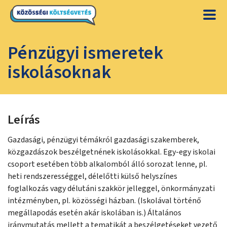
Pénzügyi ismeretek
iskolásoknak
Leírás
Gazdasági, pénzügyi témákról gazdasági szakemberek,
közgazdászok beszélgetnének iskolásokkal. Egy-egy iskolai
csoport esetében több alkalomból álló sorozat lenne, pl.
heti rendszerességgel, délelőtti külső helyszínes
foglalkozás vagy délutáni szakkör jelleggel, önkormányzati
intézményben, pl. közösségi házban. (Iskolával történő
megállapodás esetén akár iskolában is.) Általános
iránymutatás mellett a tematikát a beszélgetéseket vezető