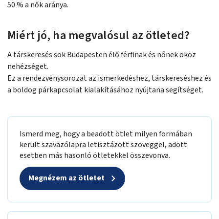
50 % a nők aránya.
Miért jó, ha megvalósul az ötleted?
A társkeresés sok Budapesten élő férfinak és nőnek okoz
nehézséget.
Ez a rendezvénysorozat az ismerkedéshez, társkereséshez és
a boldog párkapcsolat kialakításához nyújtana segítséget.
Ismerd meg, hogy a beadott ötlet milyen formában
került szavazólapra letisztázott szöveggel, adott
esetben más hasonló ötletekkel összevonva.
Megnézem az ötletet