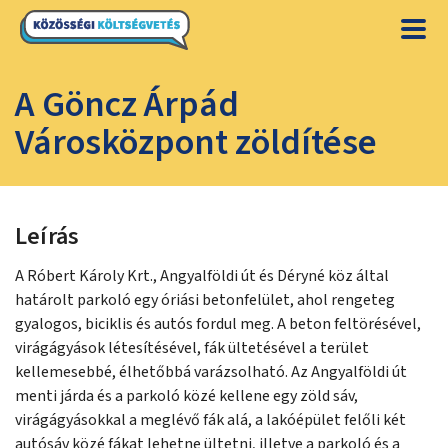
A Göncz Árpád
Városközpont zöldítése
Leírás
A Róbert Károly Krt., Angyalföldi út és Déryné köz által
határolt parkoló egy óriási betonfelület, ahol rengeteg
gyalogos, biciklis és autós fordul meg. A beton feltörésével,
virágágyások létesítésével, fák ültetésével a terület
kellemesebbé, élhetőbbá varázsolható. Az Angyalföldi út
menti járda és a parkoló közé kellene egy zöld sáv,
virágágyásokkal a meglévő fák alá, a lakóépület felőli két
autósáv közé fákat lehetne ültetni, illetve a parkoló és a