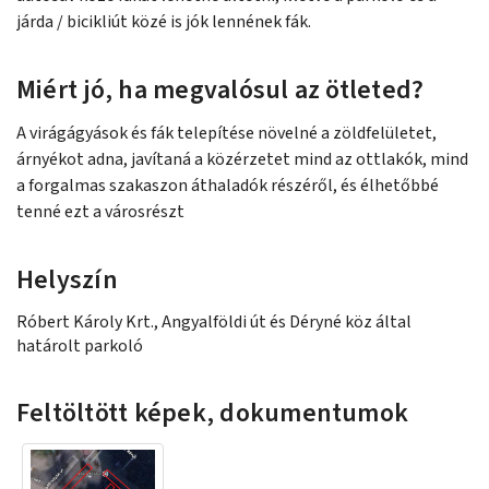
járda / bicikliút közé is jók lennének fák.
Miért jó, ha megvalósul az ötleted?
A virágágyások és fák telepítése növelné a zöldfelületet,
árnyékot adna, javítaná a közérzetet mind az ottlakók, mind
a forgalmas szakaszon áthaladók részéről, és élhetőbbé
tenné ezt a városrészt
Helyszín
Róbert Károly Krt., Angyalföldi út és Déryné köz által
határolt parkoló
Feltöltött képek, dokumentumok