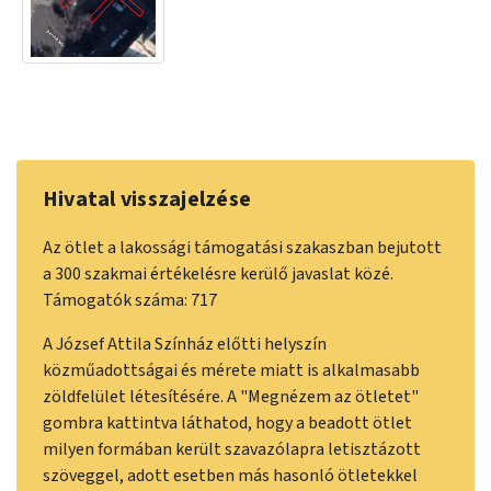
Hivatal visszajelzése
Az ötlet a lakossági támogatási szakaszban bejutott
a 300 szakmai értékelésre kerülő javaslat közé.
Támogatók száma: 717
A József Attila Színház előtti helyszín
közműadottságai és mérete miatt is alkalmasabb
zöldfelület létesítésére. A "Megnézem az ötletet"
gombra kattintva láthatod, hogy a beadott ötlet
milyen formában került szavazólapra letisztázott
szöveggel, adott esetben más hasonló ötletekkel