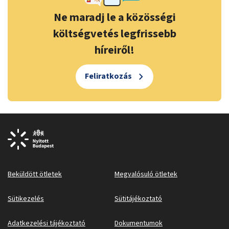
Ne maradj le a közösségi
költségvetés legfrissebb
híreiről!
Feliratkozás
Beküldött ötletek
Megvalósuló ötletek
Sütikezelés
Sütitájékoztató
Adatkezelési tájékoztató
Dokumentumok