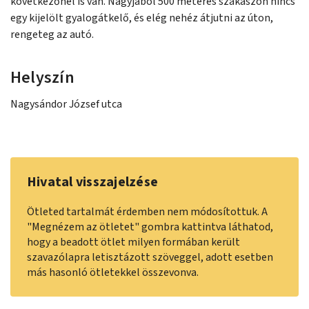
következőnél is van. Nagyjából 500 méteres szakaszon nincs
egy kijelölt gyalogátkelő, és elég nehéz átjutni az úton,
rengeteg az autó.
Helyszín
Nagysándor József utca
Hivatal visszajelzése
Ötleted tartalmát érdemben nem módosítottuk. A
"Megnézem az ötletet" gombra kattintva láthatod,
hogy a beadott ötlet milyen formában került
szavazólapra letisztázott szöveggel, adott esetben
más hasonló ötletekkel összevonva.