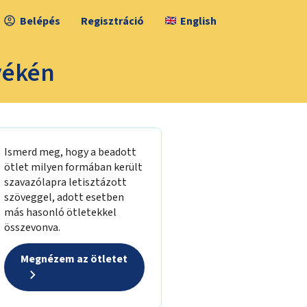
Belépés
Regisztráció
English
nyékén
Ismerd meg, hogy a beadott
ötlet milyen formában került
szavazólapra letisztázott
szöveggel, adott esetben
más hasonló ötletekkel
összevonva.
Megnézem az ötletet