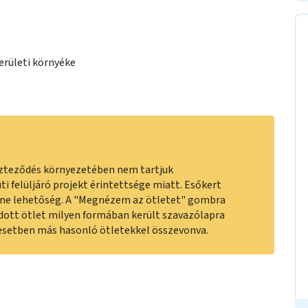
erületi környéke
eszteződés környezetében nem tartjuk
i felüljáró projekt érintettsége miatt. Esőkert
enne lehetőség. A "Megnézem az ötletet" gombra
adott ötlet milyen formában került szavazólapra
 esetben más hasonló ötletekkel összevonva.