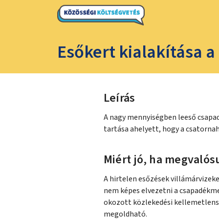
Esőkert kialakítása a
Leírás
A nagy mennyiségben leeső csapadé
tartása ahelyett, hogy a csatorna
Miért jó, ha megvalósu
A hirtelen esőzések villámárvizek
nem képes elvezetni a csapadékmen
okozott közlekedési kellemetlensé
megoldható.