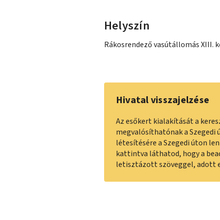
Helyszín
Rákosrendező vasútállomás XIII. k
Hivatal visszajelzése
Az esőkert kialakítását a ker
megvalósíthatónak a Szegedi út
létesítésére a Szegedi úton l
kattintva láthatod, hogy a be
letisztázott szöveggel, adott