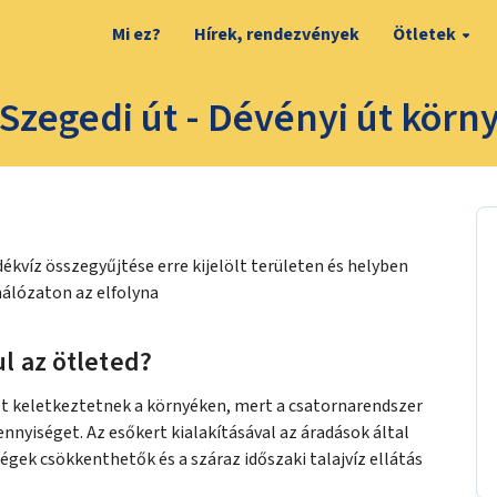
Mi ez?
Hírek, rendezvények
Ötletek
 Szegedi út - Dévényi út kör
kvíz összegyűjtése erre kijelölt területen és helyben
hálózaton az elfolyna
l az ötleted?
et keletkeztetnek a környéken, mert a csatornarendszer
nyiséget. Az esőkert kialakításával az áradások által
gek csökkenthetők és a száraz időszaki talajvíz ellátás