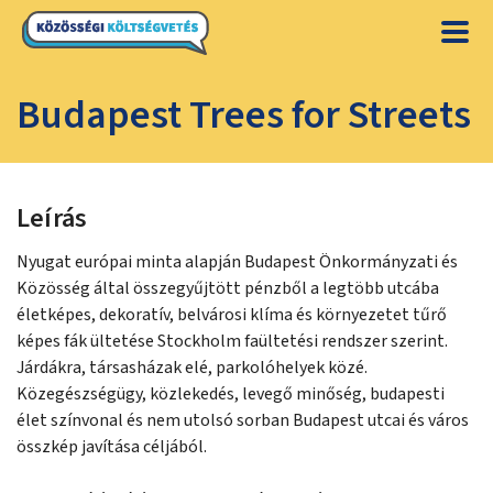
Budapest Trees for Streets
Leírás
Nyugat európai minta alapján Budapest Önkormányzati és
Közösség által összegyűjtött pénzből a legtöbb utcába
életképes, dekoratív, belvárosi klíma és környezetet tűrő
képes fák ültetése Stockholm faültetési rendszer szerint.
Járdákra, társasházak elé, parkolóhelyek közé.
Közegészségügy, közlekedés, levegő minőség, budapesti
élet színvonal és nem utolsó sorban Budapest utcai és város
összkép javítása céljából.