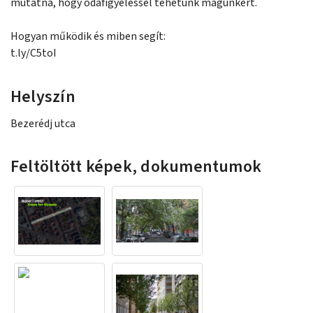
mutatna, hogy odafigyeléssel tehetünk magunkért.
Hogyan működik és miben segít:
t.ly/C5toI
Helyszín
Bezerédj utca
Feltöltött képek, dokumentumok