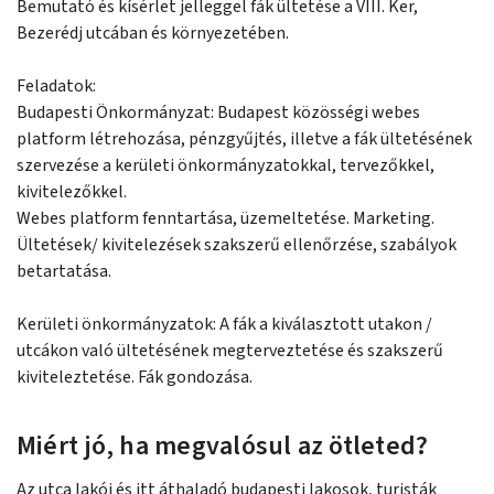
Bemutató és kísérlet jelleggel fák ültetése a VIII. Ker,
Bezerédj utcában és környezetében.
Feladatok:
Budapesti Önkormányzat: Budapest közösségi webes
platform létrehozása, pénzgyűjtés, illetve a fák ültetésének
szervezése a kerületi önkormányzatokkal, tervezőkkel,
kivitelezőkkel.
Webes platform fenntartása, üzemeltetése. Marketing.
Ültetések/ kivitelezések szakszerű ellenőrzése, szabályok
betartatása.
Kerületi önkormányzatok: A fák a kiválasztott utakon /
utcákon való ültetésének megterveztetése és szakszerű
kiviteleztetése. Fák gondozása.
Miért jó, ha megvalósul az ötleted?
Az utca lakói és itt áthaladó budapesti lakosok, turisták