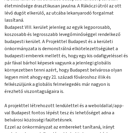
életminősége drasztikusan javulna. A Rákóczi útról az ott
lévő dugót elkerülő, az utcába lekanyarodó forgalmat
lassítaná.
Budapest VIII. kerület jelenleg az egyik legporosabb,
koszosabb és legrosszabb levegőminőséggel rendelkező
budapesti kerület. A Projekttel Budapest és a kerületi
önkormányzata is demonstrálná elkötelezettségüket a
budapesti emberek mellett és, hogy egy kis odafigyeléssel és
pár fával bárhol képesek vagyunk a jelenlegi globális
környezetben tenni azért, hogy Budapest belvárosa olyan
legyen mint ahogy egy 21. századi fővároshoz illik és
felkészüljünk a globális felmelegedés már nagyon is
érezhető viszontagságaira is.
A projekttel létrehozott lendülettel és a weboldallal/app-
val Budapest fontos lépést tesz és lehetőséget adna a
belvárosi közösségi faültetésnek.
Ezzel az önkormányzat az embereket tanítaná, irányt