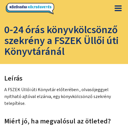
0-24 órás könyvkölcsönző
szekrény a FSZEK Üllői úti
Könyvtáránál
Leírás
A FSZEK Üllői úti Könyvtár előterében , olvasójeggyel
nyitható ajtóval elzárva, egy könyvkölcsönző szekrény
telepítése.
Miért jó, ha megvalósul az ötleted?