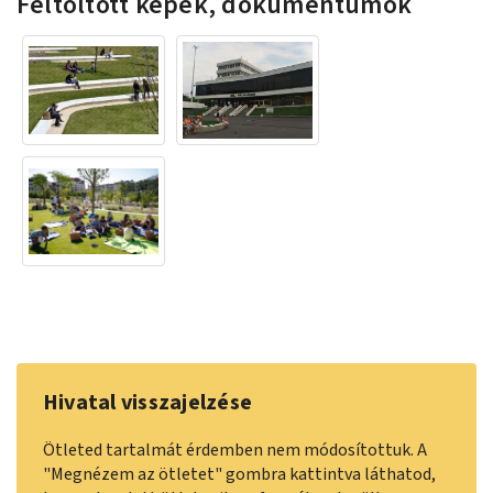
Feltöltött képek, dokumentumok
Hivatal visszajelzése
Ötleted tartalmát érdemben nem módosítottuk. A
"Megnézem az ötletet" gombra kattintva láthatod,