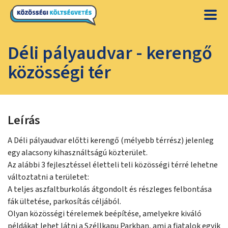
Déli pályaudvar - kerengő
közösségi tér
Leírás
A Déli pályaudvar előtti kerengő (mélyebb térrész) jelenleg
egy alacsony kihasználtságú közterület.
Az alábbi 3 fejlesztéssel életteli teli közösségi térré lehetne
változtatni a területet:
A teljes aszfaltburkolás átgondolt és részleges felbontása
fák ültetése, parkosítás céljából.
Olyan közösségi térelemek beépítése, amelyekre kiváló
példákat lehet látni a Széllkapu Parkban, ami a fiatalok egyik