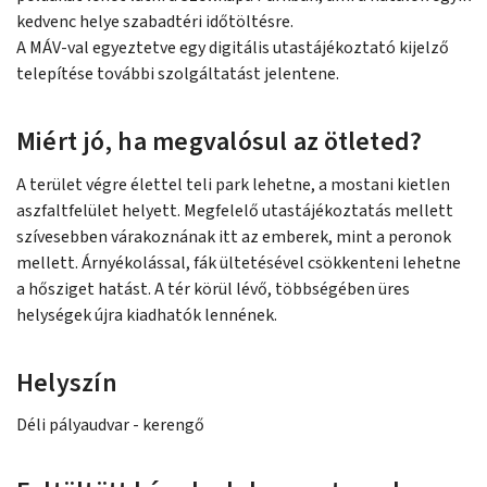
kedvenc helye szabadtéri időtöltésre.
A MÁV-val egyeztetve egy digitális utastájékoztató kijelző
telepítése további szolgáltatást jelentene.
Miért jó, ha megvalósul az ötleted?
A terület végre élettel teli park lehetne, a mostani kietlen
aszfaltfelület helyett. Megfelelő utastájékoztatás mellett
szívesebben várakoznának itt az emberek, mint a peronok
mellett. Árnyékolással, fák ültetésével csökkenteni lehetne
a hősziget hatást. A tér körül lévő, többségében üres
helységek újra kiadhatók lennének.
Helyszín
Déli pályaudvar - kerengő