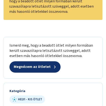
hogy a beadott ötlet milyen formában került
szavazólapra letisztázott szöveggel, adott esetben
más hasonló ötletekkel összevonva.
Ismerd meg, hogy a beadott ötlet milyen formában
került szavazólapra letisztázott szöveggel, adott
esetben más hasonló ötletekkel összevonva.
Megnézem az ötletet
Kategória
HELYI - KIS ÖTLET