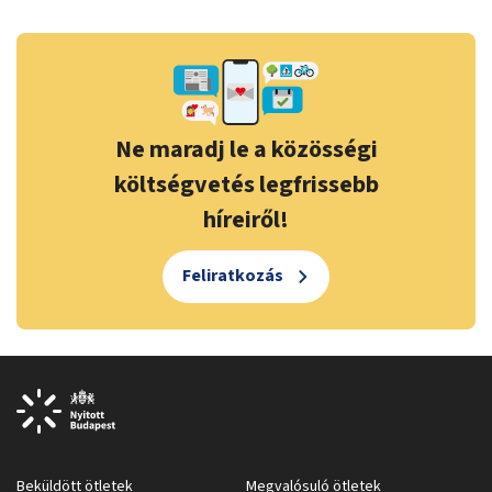
Ne maradj le a közösségi
költségvetés legfrissebb
híreiről!
Feliratkozás
Beküldött ötletek
Megvalósuló ötletek