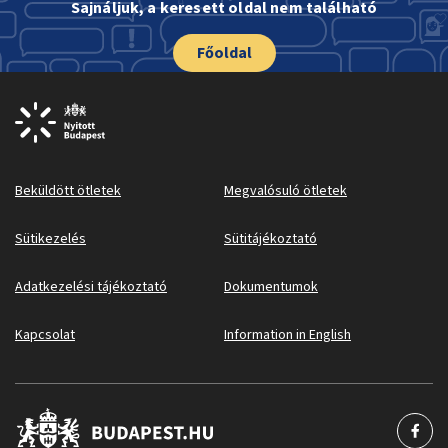
Sajnáljuk, a keresett oldal nem található
Főoldal
Beküldött ötletek
Megvalósuló ötletek
Sütikezelés
Sütitájékoztató
Adatkezelési tájékoztató
Dokumentumok
Kapcsolat
Information in English