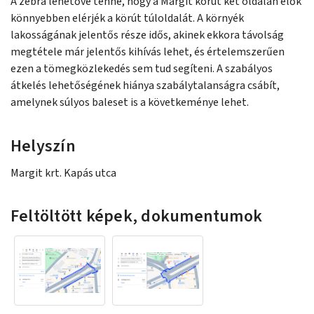
A zebra lehetővé tenné, hogy a Margit körút két oldalán élők
könnyebben elérjék a körút túloldalát. A környék
lakosságának jelentős része idős, akinek ekkora távolság
megtétele már jelentős kihívás lehet, és értelemszerűen
ezen a tömegközlekedés sem tud segíteni. A szabályos
átkelés lehetőségének hiánya szabálytalanságra csábít,
amelynek súlyos baleset is a követkeménye lehet.
Helyszín
Margit krt. Kapás utca
Feltöltött képek, dokumentumok