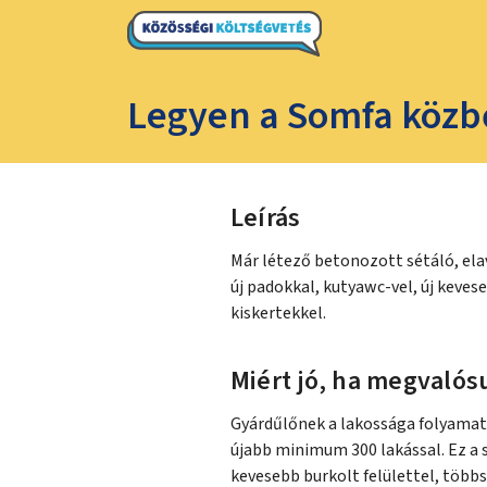
Legyen a Somfa közbő
Leírás
Már létező betonozott sétáló, ela
új padokkal, kutyawc-vel, új keves
kiskertekkel.
Miért jó, ha megvalósu
Gyárdűlőnek a lakossága folyamato
újabb minimum 300 lakással. Ez a 
kevesebb burkolt felülettel, több