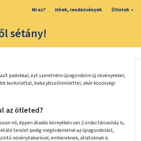
Mi ez?
Hírek, rendezvények
Ötletek
l sétány!
vult padokkal, ezt szeretném újragondolni új növényekkel,
ebb burkolattal, baba játszóterülettel, akár közösségi
l az ötleted?
san nő, éppen átadás környékén van 2 óriási társasház is,
sétáló terület pedig megérdemelné az újragondolást,
szintű növènytakaróval, embereknek, állatoknak is