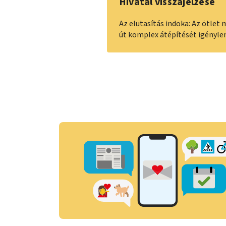
Hivatal visszajelzése
Az elutasítás indoka: Az ötlet
út komplex átépítését igénylen