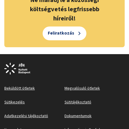
Ne maradj le a közösségi
költségvetés legfrissebb
híreiről!
Feliratkozás
Beküldött ötletek
Megvalósuló ötletek
Sütikezelés
Sütitájékoztató
Adatkezelési tájékoztató
Dokumentumok