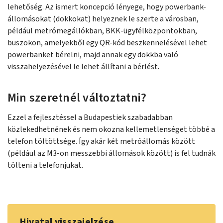
lehetőség. Az ismert koncepció lényege, hogy powerbank-
állomásokat (dokkokat) helyeznek le szerte a városban,
például metrómegállókban, BKK-ügyfélközpontokban,
buszokon, amelyekből egy QR-kód beszkennelésével lehet
powerbanket bérelni, majd annak egy dokkba való
visszahelyezésével le lehet állítani a bérlést.
Min szeretnél változtatni?
Ezzel a fejlesztéssel a Budapestiek szabadabban
közlekedhetnének és nem okozna kellemetlenséget többé a
telefon töltöttsége. Így akár két metróállomás között
(például az M3-on messzebbi állomások között) is fel tudnák
tölteni a telefonjukat.
Hivatal visszajelzése