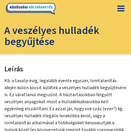
A veszélyes hulladék
begyűjtése
Leírás
Kb. a tavalyi évig, legalább évente egyszer, lomtalanítás
idején külön kocsit küldtek a veszélyes hulladék begyűjtésére
is. Ez váratlanul megszűnt. A háztartásokban felgyűlt
veszélyes anyagokat most a Hulladékudvarokba kell
egyénileg elszállítani. Ez azzal jár, hogy sok száz (ezer?) kg
veszélyes hulladék illegális lerakókba kerül, vagy a
lomtalanítás alkalmával a többségüket besuvasztják a
lomok közé! Így környezetünk megint tovább szennyeződik