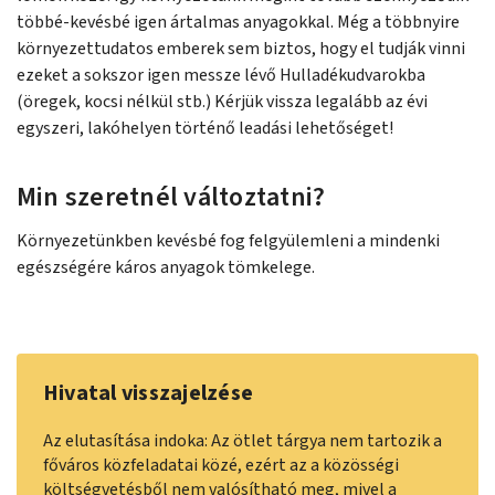
többé-kevésbé igen ártalmas anyagokkal. Még a többnyire
környezettudatos emberek sem biztos, hogy el tudják vinni
ezeket a sokszor igen messze lévő Hulladékudvarokba
(öregek, kocsi nélkül stb.) Kérjük vissza legalább az évi
egyszeri, lakóhelyen történő leadási lehetőséget!
Min szeretnél változtatni?
Környezetünkben kevésbé fog felgyülemleni a mindenki
egészségére káros anyagok tömkelege.
Hivatal visszajelzése
Az elutasítása indoka: Az ötlet tárgya nem tartozik a
főváros közfeladatai közé, ezért az a közösségi
költségvetésből nem valósítható meg, mivel a