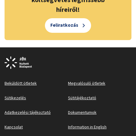
költségvetés legfrissebb
híreiről!
Feliratkozás
Beküldött ötletek
Megvalósuló ötletek
Sütikezelés
Sütitájékoztató
Adatkezelési tájékoztató
Dokumentumok
Kapcsolat
Information in English