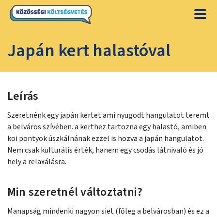
Japán kert halastóval
Leírás
Szeretnénk egy japán kertet ami nyugodt hangulatot teremt
a belváros szívében. a kerthez tartozna egy halastó, amiben
koi pontyok úszkálnának ezzel is hozva a japán hangulatot.
Nem csak kulturális érték, hanem egy csodás látnivaló és jó
hely a relaxálásra.
Min szeretnél változtatni?
Manapság mindenki nagyon siet (főleg a belvárosban) és ez a