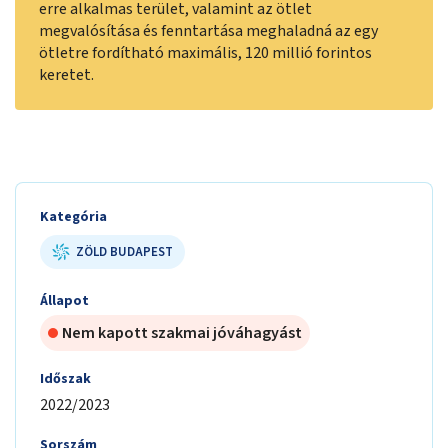
erre alkalmas terület, valamint az ötlet
megvalósítása és fenntartása meghaladná az egy
ötletre fordítható maximális, 120 millió forintos
keretet.
Kategória
ZÖLD BUDAPEST
Állapot
Nem kapott szakmai jóváhagyást
Időszak
2022/2023
Sorszám