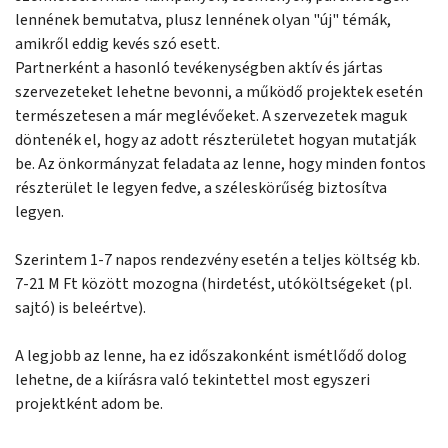
lennének bemutatva, plusz lennének olyan "új" témák,
amikről eddig kevés szó esett.
Partnerként a hasonló tevékenységben aktív és jártas
szervezeteket lehetne bevonni, a működő projektek esetén
természetesen a már meglévőeket. A szervezetek maguk
döntenék el, hogy az adott részterületet hogyan mutatják
be. Az önkormányzat feladata az lenne, hogy minden fontos
részterület le legyen fedve, a széleskörűség biztosítva
legyen.
Szerintem 1-7 napos rendezvény esetén a teljes költség kb.
7-21 M Ft között mozogna (hirdetést, utóköltségeket (pl.
sajtó) is beleértve).
A legjobb az lenne, ha ez időszakonként ismétlődő dolog
lehetne, de a kiírásra való tekintettel most egyszeri
projektként adom be.