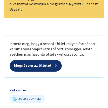
olvashatod.Köszönjük a megértést! Nyitott Budapest
Osztály
Ismerd meg, hogy a beadott ötlet milyen formában
került szavazólapra letisztázott szöveggel, adott
esetben más hasonló ötletekkel összevonva.
Megnézem az ötletet
Kategória
ZÖLD BUDAPEST