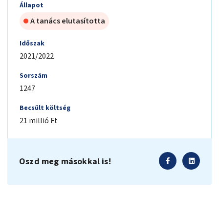
Állapot
A tanács elutasította
Időszak
2021/2022
Sorszám
1247
Becsült költség
21 millió Ft
Oszd meg másokkal is!