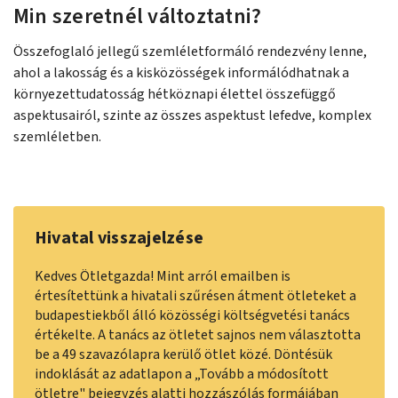
Min szeretnél változtatni?
Összefoglaló jellegű szemléletformáló rendezvény lenne,
ahol a lakosság és a kisközösségek informálódhatnak a
környezettudatosság hétköznapi élettel összefüggő
aspektusairól, szinte az összes aspektust lefedve, komplex
szemléletben.
Hivatal visszajelzése
Kedves Ötletgazda! Mint arról emailben is
értesítettünk a hivatali szűrésen átment ötleteket a
budapestiekből álló közösségi költségvetési tanács
értékelte. A tanács az ötletet sajnos nem választotta
be a 49 szavazólapra kerülő ötlet közé. Döntésük
indoklását az adatlapon a „Tovább a módosított
ötletre" bejegyzés alatti hozzászólás formájában