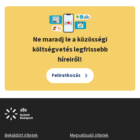
Ne maradj le a közösségi
költségvetés legfrissebb
híreiről!
Feliratkozás
Beküldött ötletek
Megvalósuló ötletek