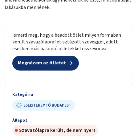
ahová a fedélnélküliek úgy mehetnek be este, mintha a saját
lakásukba mennének.
Ismerd meg, hogy a beadott ötlet milyen formában
került szavazólapra letisztázott szöveggel, adott
esetben más hasonló ötletekkel összevonva.
Megnézem az ötletet
Kategória
ESÉLYTEREMTŐ BUDAPEST
Állapot
Szavazólapra került, de nem nyert