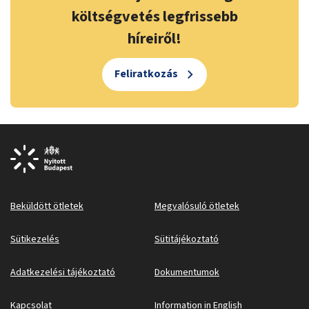
költségvetés legfrissebb
híreiről!
Feliratkozás
Beküldött ötletek
Megvalósuló ötletek
Sütikezelés
Sütitájékoztató
Adatkezelési tájékoztató
Dokumentumok
Kapcsolat
Information in English