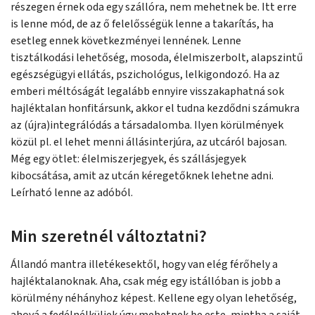
részegen érnek oda egy szállóra, nem mehetnek be. Itt erre
is lenne mód, de az ő felelősségük lenne a takarítás, ha
esetleg ennek következményei lennének. Lenne
tisztálkodási lehetőség, mosoda, élelmiszerbolt, alapszintű
egészségügyi ellátás, pszichológus, lelkigondozó. Ha az
emberi méltóságát legalább ennyire visszakaphatná sok
hajléktalan honfitársunk, akkor el tudna kezdődni számukra
az (újra)integrálódás a társadalomba. Ilyen körülmények
közül pl. el lehet menni állásinterjúra, az utcáról bajosan.
Még egy ötlet: élelmiszerjegyek, és szállásjegyek
kibocsátása, amit az utcán kéregetőknek lehetne adni.
Leírható lenne az adóból.
Min szeretnél változtatni?
Állandó mantra illetékesektől, hogy van elég férőhely a
hajléktalanoknak. Aha, csak még egy istállóban is jobb a
körülmény néhányhoz képest. Kellene egy olyan lehetőség,