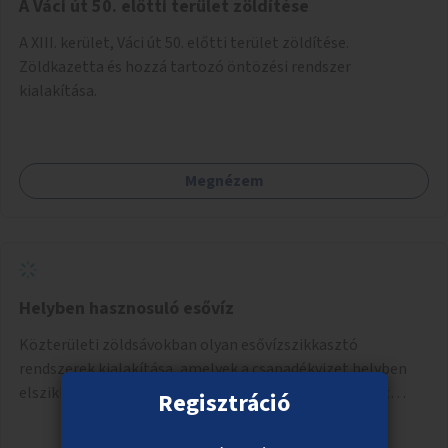
A Váci út 50. előtti terület zöldítése
A XIII. kerület, Váci út 50. előtti terület zöldítése.
Zöldkazetta és hozzá tartozó öntözési rendszer
kialakítása.
Megnézem
Helyben hasznosuló esővíz
Közterületi zöldsávokban olyan esővízszikkasztó
rendszerek kialakítása, amelyek a csapadékvizet helyben
elszikkasztják, egyúttal lehetőséget adnak növényzet
Regisztráció
telepítésére is.