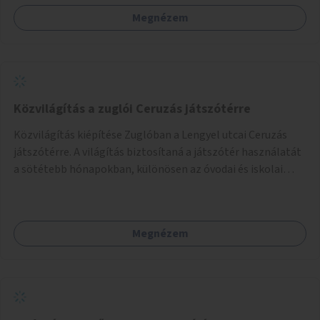
komposztmesteri képzést is biztosítunk. A komposztáló
Megnézem
csak akkor valósulhat meg, ha létrejön egy helyi fenntartó
közösség, amely vállalja a működtetést és a felügyeletet.
Közvilágítás a zuglói Ceruzás játszótérre
Közvilágítás kiépítése Zuglóban a Lengyel utcai Ceruzás
játszótérre. A világítás biztosítaná a játszótér használatát
a sötétebb hónapokban, különösen az óvodai és iskolai
foglalkozások utáni időszakban.
Megnézem