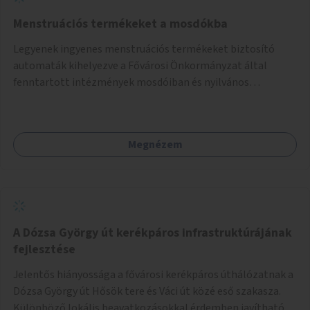
Menstruációs termékeket a mosdókba
Legyenek ingyenes menstruációs termékeket biztosító
automaták kihelyezve a Fővárosi Önkormányzat által
fenntartott intézmények mosdóiban és nyilvános
illemhelyeken.
Megnézem
A Dózsa György út kerékpáros infrastruktúrájának
fejlesztése
Jelentős hiányossága a fővárosi kerékpáros úthálózatnak a
Dózsa György út Hősök tere és Váci út közé eső szakasza.
Különböző lokális beavatkozásokkal érdemben javítható