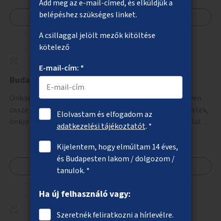
Add meg az e-mail-címed, és elküldjük a
belépéshez szükséges linket.
Megnézem
A csillaggal jelölt mezők kitöltése
kötelező
E-mail-cím: *
Budapesti önkéntesmunka-adatbázis
Önkormányzati üzemeltetésű weboldal, ahol egy helyen
össze vannak gyűjtve az önkénteseket fogadó szervezetek,
Elolvastam és elfogadom az
önkormányzati intézmények. Az önkéntes munkát vállalók
adatkezelési tájékoztatót
. *
így könnyen kereshetnek helyszín és/vagy intézmény,
illetve a munka jellege alapján, és kapcsolatba tudnak lépni
Kijelentem, hogy elmúltam 14 éves,
az önkénteseket fogadó szervezetekkel. Maga az önkéntes
és Budapesten lakom / dolgozom /
Megnézem
munka már az önkormányzattól függetlenül folyna, az
tanulok. *
önkormányzat a weboldal üzemeltetését és
népszerűsítését végezné, amelynek kiemelt része lenne az
Ha új felhasználó vagy:
adatok naprakészen tartása.
Szeretnék feliratkozni a hírlevélre.