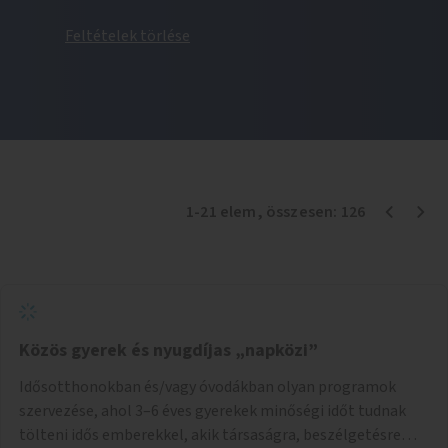
Feltételek törlése
1
-
21
elem
, összesen:
126
Közös gyerek és nyugdíjas „napközi”
Idősotthonokban és/vagy óvodákban olyan programok
szervezése, ahol 3–6 éves gyerekek minőségi időt tudnak
tölteni idős emberekkel, akik társaságra, beszélgetésre