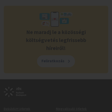
Ne maradj le a közösségi
költségvetés legfrissebb
híreiről!
Feliratkozás
Beküldött ötletek
Megvalósuló ötletek