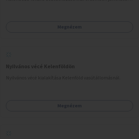
az útszakaszon a kerékpáros közlekedés biztonsága már
azt megelőzően, hogy többéves távlatban sor kerülne az út
teljes körű, komplex felújítására.
Megnézem
Nyilvános vécé Kelenföldön
Nyilvános vécé kialakítása Kelenföld vasútállomásnál.
Megnézem