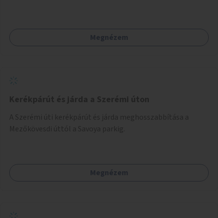
vágynak.
Megnézem
Kerékpárút és járda a Szerémi úton
A Szerémi úti kerékpárút és járda meghosszabbítása a
Mezőkövesdi úttól a Savoya parkig.
Megnézem