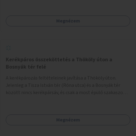
Megnézem
Kerékpáros összeköttetés a Thököly úton a
Bosnyák tér felé
A kerékpározás feltételeinek javítása a Thököly úton.
Jelenleg a Tisza István tér (Róna utca) és a Bosnyák tér
között nincs kerékpársáv, és csak a most épülő szakaszon
folytatódik a Bosnyák tér után.
Megnézem