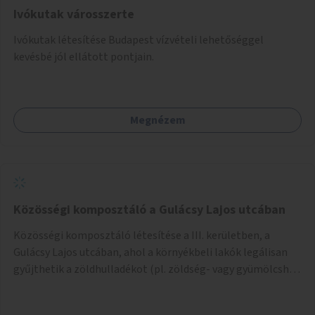
Ivókutak városszerte
Ivókutak létesítése Budapest vízvételi lehetőséggel
kevésbé jól ellátott pontjain.
Megnézem
Közösségi komposztáló a Gulácsy Lajos utcában
Közösségi komposztáló létesítése a III. kerületben, a
Gulácsy Lajos utcában, ahol a környékbeli lakók legálisan
gyűjthetik a zöldhulladékot (pl. zöldség- vagy gyümölcshéj,
letört gallyak, falevelek), akár aprítási lehetőséggel is. A
fenntartható működés érdekében a lakosok számára