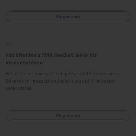
Megnézem
Fák ültetése a XVIII. kerületi Béke tér
környezetében
Fák ültetése, növényzet telepítése a XVIII. kerületben a
Béke tér környezetében, beleértve az Üllői út közeli
szakaszát is.
Megnézem