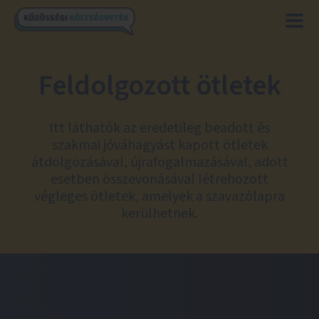
Feldolgozott ötletek
Itt láthatók az eredetileg beadott és
szakmai jóváhagyást kapott ötletek
átdolgozásával, újrafogalmazásával, adott
esetben összevonásával létrehozott
végleges ötletek, amelyek a szavazólapra
kerülhetnek.