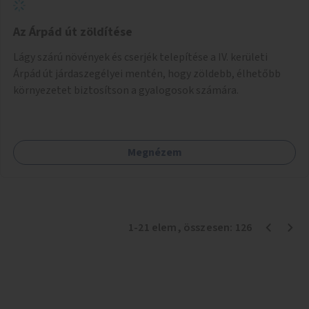
Az Árpád út zöldítése
Lágy szárú növények és cserjék telepítése a IV. kerületi
Árpád út járdaszegélyei mentén, hogy zöldebb, élhetőbb
környezetet biztosítson a gyalogosok számára.
Megnézem
1
-
21
elem
, összesen:
126