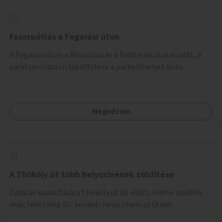
Fasorpótlás a Fogarasi úton
A Fogarasi úton a Róna utca és a Padlizsán utca között, a
páratlan oldalon fák ültetése a parkolóhelyek közé.
Megnézem
A Thököly út több helyszínének zöldítése
Zöldsáv kialakítása a Thököly út 82. előtt, illetve zöldítés
más, lehetőleg VII. kerületi helyszínein az útnak.