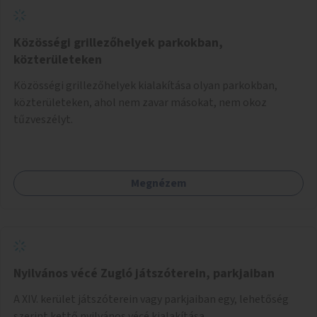
Közösségi grillezőhelyek parkokban,
közterületeken
Közösségi grillezőhelyek kialakítása olyan parkokban,
közterületeken, ahol nem zavar másokat, nem okoz
tűzveszélyt.
Megnézem
Nyilvános vécé Zugló játszóterein, parkjaiban
A XIV. kerület játszóterein vagy parkjaiban egy, lehetőség
szerint kettő nyilvános vécé kialakítása.