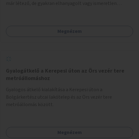
már létező, de gyakran elhanyagolt vagy ismeretlen
ösvények biztonságosabbá és használhatóbbá tétele,
különösen a közúti átvezetések, csúszós szakaszok és
szűkületek javításával, néhány ponton pedig helyszíni
Megnézem
beavatkozással (pl. táblák kihelyezése, hulladékgyűjtők,
akadálymentesítés). Az útvonalak kijelölése és
koncepcióterv-szintű összekötése támogatná a
zöldutakon való közlekedést.
Gyalogátkelő a Kerepesi úton az Örs vezér tere
metróállomáshoz
Gyalogos átkelő kialakítása a Kerepesi úton a
Bolgárkertész utcai lakótelep és az Örs vezér tere
metróállomás között.
Megnézem