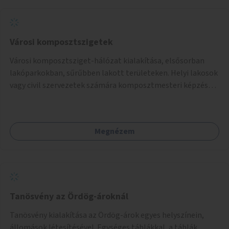
Városi komposztszigetek
Városi komposztsziget-hálózat kialakítása, elsősorban
lakóparkokban, sűrűbben lakott területeken. Helyi lakosok
vagy civil szervezetek számára komposztmesteri képzés
biztosítása, ami lehetővé teszi a komposztszigetek
helyben történő hosszú távú fenntartását.
Megnézem
Tanösvény az Ördög-ároknál
Tanösvény kialakítása az Ördög-árok egyes helyszínein,
állomások létesítésével. Egységes táblákkal, a táblák