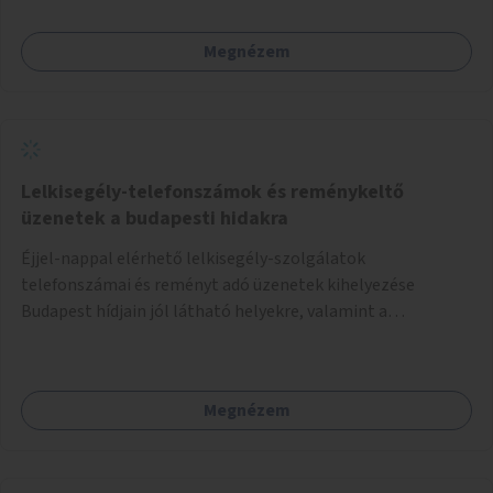
Megnézem
Lelkisegély-telefonszámok és reménykeltő
üzenetek a budapesti hidakra
Éjjel-nappal elérhető lelkisegély-szolgálatok
telefonszámai és reményt adó üzenetek kihelyezése
Budapest hídjain jól látható helyekre, valamint a
lelkisegély-vonalakat fenntartó szervezetek támogatása,
hogy legyen kapacitásuk a növekvő számú hívások
fogadására.
Megnézem