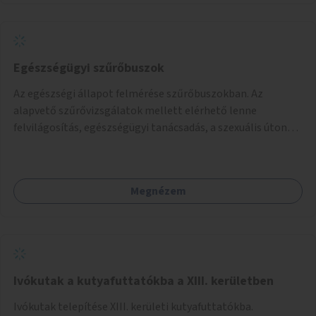
Egészségügyi szűrőbuszok
Az egészségi állapot felmérése szűrőbuszokban. Az
alapvető szűrővizsgálatok mellett elérhető lenne
felvilágosítás, egészségügyi tanácsadás, a szexuális úton
terjedő betegségek szűrése és a szenvedélybetegek
támogatása.
Megnézem
Ivókutak a kutyafuttatókba a XIII. kerületben
Ivókutak telepítése XIII. kerületi kutyafuttatókba.