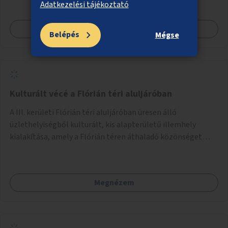
Adatkezelési tájékoztató
Megnézem
Belépés
Mégse
Kulturált vécé a Flórián téri aluljáróban
A III. kerületi Flórián téri aluljáróban üresen álló
üzlethelyiségből kulturált, kis alapterületű illemhely
kialakítása, amely a Flórián téren áthaladó közönséget
szolgálná ki.
Megnézem