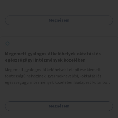
Megnézem
Megemelt gyalogos-átkelőhelyek oktatási és
egészségügyi intézmények közelében
Megemelt gyalogos-átkelőhelyek telepítése kiemelt
fontosságú helyszínek, gyermeknevelési, -oktatási és
egészségügyi intézmények közelében Budapest különböző
pontjain, 7–12 helyszínen.
Megnézem