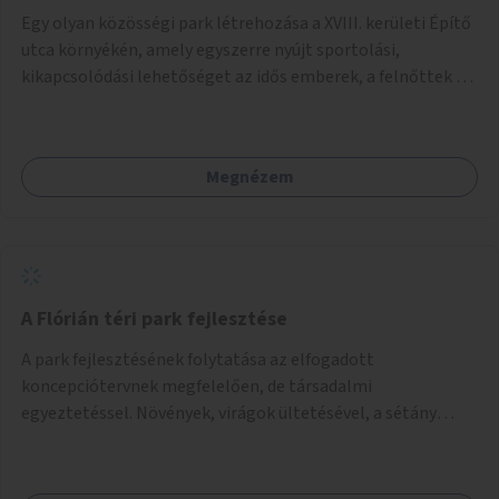
Egy olyan közösségi park létrehozása a XVIII. kerületi Építő
utca környékén, amely egyszerre nyújt sportolási,
kikapcsolódási lehetőséget az idős emberek, a felnőttek és
a gyerekek számára is.
Megnézem
A Flórián téri park fejlesztése
A park fejlesztésének folytatása az elfogadott
koncepciótervnek megfelelően, de társadalmi
egyeztetéssel. Növények, virágok ültetésével, a sétány
felújításával, természetes burkolatú futókör
létrehozásával sokat javulhatna a park minősége.