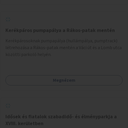
Kerékpáros pumpapálya a Rákos-patak mentén
Kerékpárosoknak pumpapálya (hullámpálya, pumptrack)
létrehozása a Rákos-patak mentén a Váci út és a Lomb utca
közötti parkoló helyén.
Megnézem
Idősek és fiatalok szabadidő- és élményparkja a
XVIII. kerületben