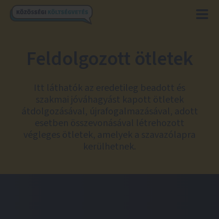
Feldolgozott ötletek
Itt láthatók az eredetileg beadott és
szakmai jóváhagyást kapott ötletek
átdolgozásával, újrafogalmazásával, adott
esetben összevonásával létrehozott
végleges ötletek, amelyek a szavazólapra
kerülhetnek.