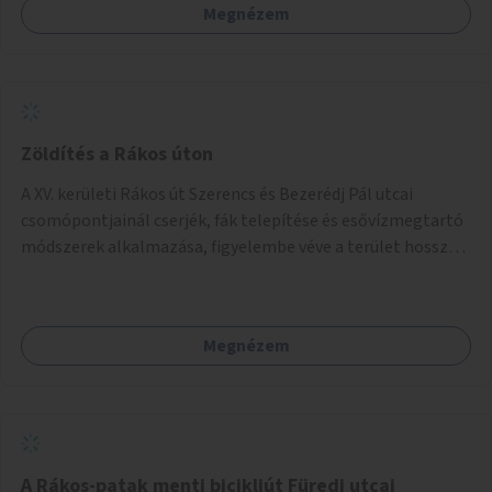
Megnézem
Zöldítés a Rákos úton
A XV. kerületi Rákos út Szerencs és Bezerédj Pál utcai
csomópontjainál cserjék, fák telepítése és esővízmegtartó
módszerek alkalmazása, figyelembe véve a terület hosszú
távú átalakítási terveit.
Megnézem
A Rákos-patak menti bicikliút Füredi utcai