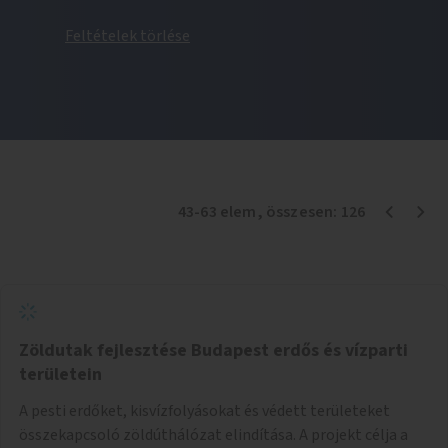
Feltételek törlése
43
-
63
elem
, összesen:
126
Zöldutak fejlesztése Budapest erdős és vízparti
területein
A pesti erdőket, kisvízfolyásokat és védett területeket
összekapcsoló zöldúthálózat elindítása. A projekt célja a