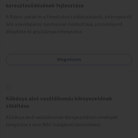
kereszteződésének fejlesztése
A Rákos-patak és a Füredi utca találkozásánál, a Kerepesi út
felé a kerékpáros nyomvonal módosítása, a csomópont
átépítése és jelzőlámpa kihelyezése.
Megnézem
Kőbánya alsó vasútállomás környezetének
zöldítése
Kőbánya alsó vasútállomás környezetében növények
telepítése a nem MÁV-tulajdonú területeken.