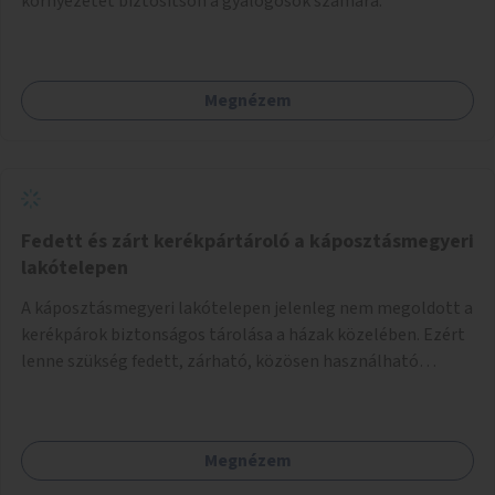
környezetet biztosítson a gyalogosok számára.
Megnézem
Fedett és zárt kerékpártároló a káposztásmegyeri
lakótelepen
A káposztásmegyeri lakótelepen jelenleg nem megoldott a
kerékpárok biztonságos tárolása a házak közelében. Ezért
lenne szükség fedett, zárható, közösen használható
kerékpártárolók kialakítására, amelyek védelmet nyújtanak
az időjárás viszontagságaival szemben.
Megnézem