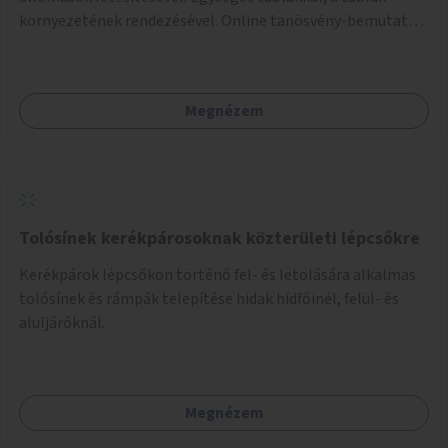
környezetének rendezésével. Online tanösvény-bemutató
felület kialakítása.
Megnézem
Tolósínek kerékpárosoknak közterületi lépcsőkre
Kerékpárok lépcsőkön történő fel- és letolására alkalmas
tolósínek és rámpák telepítése hidak hídfőinél, felül- és
aluljáróknál.
Megnézem