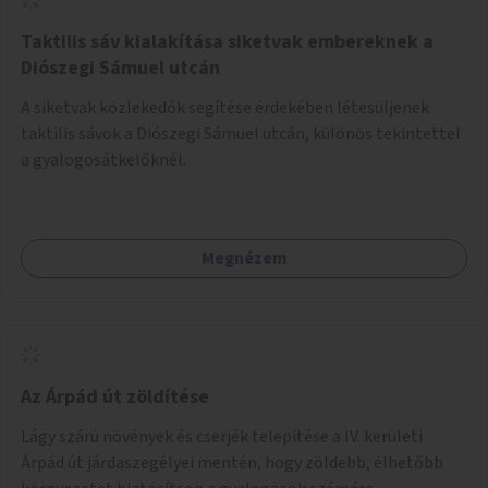
Taktilis sáv kialakítása siketvak embereknek a
Diószegi Sámuel utcán
A siketvak közlekedők segítése érdekében létesüljenek
taktilis sávok a Diószegi Sámuel utcán, különös tekintettel
a gyalogosátkelőknél.
Megnézem
Az Árpád út zöldítése
Lágy szárú növények és cserjék telepítése a IV. kerületi
Árpád út járdaszegélyei mentén, hogy zöldebb, élhetőbb