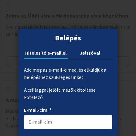
Zebra az Üllői útra a Mednyánszky utca közelében
Gyalogosátkelő létesítése az Üllői út és a Mednyánszky utca
sarkához, a 236-os buszmegálló közelében.
Belépés
Hitelesítő e-maillel
Jelszóval
Megnézem
Add meg az e-mail-címed, és elküldjük a
belépéshez szükséges linket.
A csillaggal jelölt mezők kitöltése
kötelező
A madárdalos Budapestért
E-mail-cím: *
Madarak megtelepedését, fennmaradását szolgáló
eszközök elhelyezése és karbantartása közterületeken.
Szabványos odúk mellett ez jelenthet itatókat, téli
madáretetőket is.