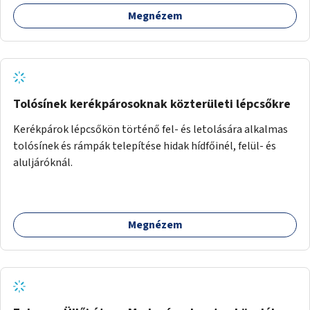
Megnézem
Tolósínek kerékpárosoknak közterületi lépcsőkre
Kerékpárok lépcsőkön történő fel- és letolására alkalmas
tolósínek és rámpák telepítése hidak hídfőinél, felül- és
aluljáróknál.
Megnézem