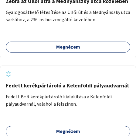
Zebra az Üllői útra a Mednyánszky utca közelében
Gyalogosátkelő létesítése az Üllői út és a Mednyánszky utca
sarkához, a 236-os buszmegálló közelében.
Megnézem
Fedett kerékpártároló a Kelenföldi pályaudvarnál
Fedett B+R kerékpártároló kialakítása a Kelenföldi
pályaudvarnál, valahol a felszínen.
Megnézem