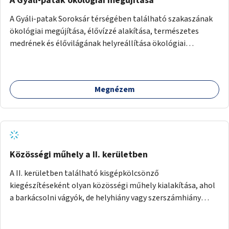
A Gyáli-patak ökológiai megújítása
A Gyáli-patak Soroksár térségében található szakaszának
ökológiai megújítása, élővízzé alakítása, természetes
medrének és élővilágának helyreállítása ökológiai
szakértők bevonásával.
Megnézem
Közösségi műhely a II. kerületben
A II. kerületben található kisgépkölcsönző
kiegészítéseként olyan közösségi műhely kialakítása, ahol
a barkácsolni vágyók, de helyhiány vagy szerszámhiány
miatt hátrányból indulók megtalálhatják a számukra
megfelelő helyet.