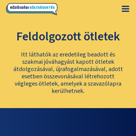
Feldolgozott ötletek
Itt láthatók az eredetileg beadott és
szakmai jóváhagyást kapott ötletek
átdolgozásával, újrafogalmazásával, adott
esetben összevonásával létrehozott
végleges ötletek, amelyek a szavazólapra
kerülhetnek.