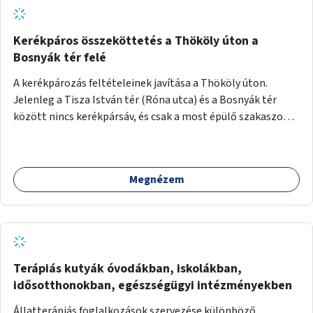
Kerékpáros összeköttetés a Thököly úton a
Bosnyák tér felé
A kerékpározás feltételeinek javítása a Thököly úton.
Jelenleg a Tisza István tér (Róna utca) és a Bosnyák tér
között nincs kerékpársáv, és csak a most épülő szakaszon
folytatódik a Bosnyák tér után.
Megnézem
Terápiás kutyák óvodákban, iskolákban,
idősotthonokban, egészségügyi intézményekben
Állatterápiás foglalkozások szervezése különböző