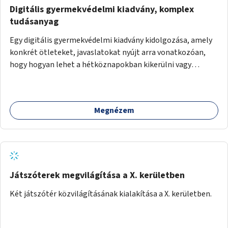
Digitális gyermekvédelmi kiadvány, komplex
tudásanyag
Egy digitális gyermekvédelmi kiadvány kidolgozása, amely
konkrét ötleteket, javaslatokat nyújt arra vonatkozóan,
hogy hogyan lehet a hétköznapokban kikerülni vagy
helyettesíteni a kisgyerekek okoseszköz-használatát.
Megnézem
Játszóterek megvilágítása a X. kerületben
Két játszótér közvilágításának kialakítása a X. kerületben.