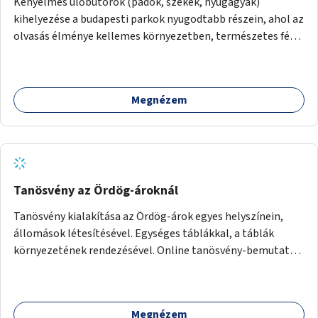
Kényelmes ülőbútorok (padok, székek, nyugágyak)
kihelyezése a budapesti parkok nyugodtabb részein, ahol az
olvasás élménye kellemes környezetben, természetes fény
mellett valósulhat meg. Árnyékolással, valamint
könyvcserepolcokkal kiegészítve ezek a terek lehetőséget
adnának a kikapcsolódásra, az olvasás népszerűsítésére.
Megnézem
Tanösvény az Ördög-ároknál
Tanösvény kialakítása az Ördög-árok egyes helyszínein,
állomások létesítésével. Egységes táblákkal, a táblák
környezetének rendezésével. Online tanösvény-bemutató
felület kialakítása.
Megnézem