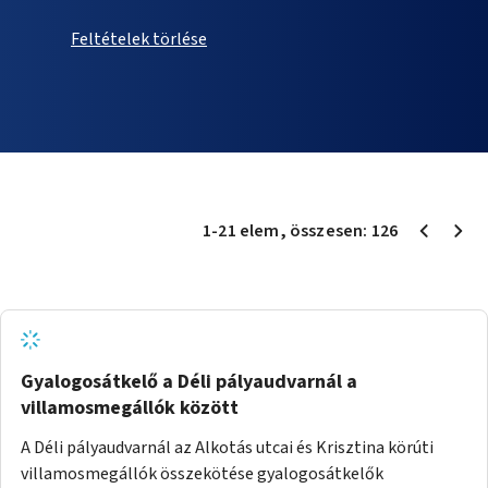
Feltételek törlése
1
-
21
elem
, összesen:
126
Gyalogosátkelő a Déli pályaudvarnál a
villamosmegállók között
A Déli pályaudvarnál az Alkotás utcai és Krisztina körúti
villamosmegállók összekötése gyalogosátkelők