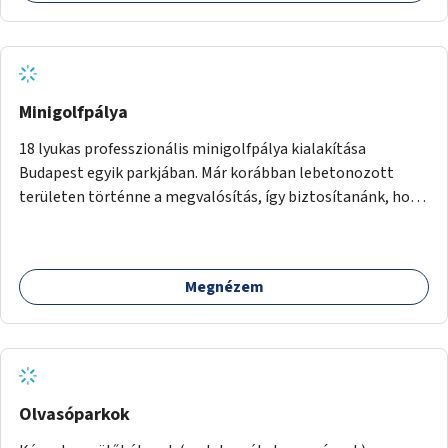
Minigolfpálya
18 lyukas professzionális minigolfpálya kialakítása
Budapest egyik parkjában. Már korábban lebetonozott
területen történne a megvalósítás, így biztosítanánk, hogy
ne vesszen el további zöldfelület.
Megnézem
Olvasóparkok