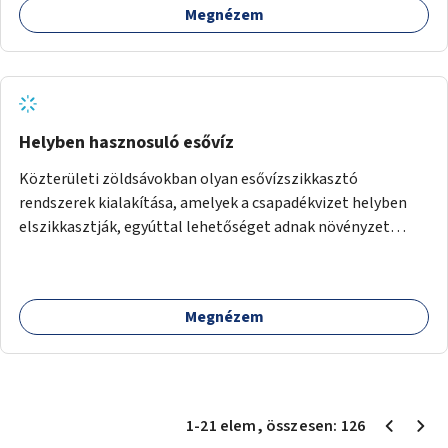
Megnézem
Helyben hasznosuló esővíz
Közterületi zöldsávokban olyan esővízszikkasztó
rendszerek kialakítása, amelyek a csapadékvizet helyben
elszikkasztják, egyúttal lehetőséget adnak növényzet
telepítésére is.
Megnézem
1
-
21
elem
, összesen:
126