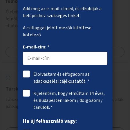
felnőttek megsegítésére
Add meg az e-mail-címed, és elküldjük a
Életviteli mentorhálózati központ kialakítása autista
belépéshez szükséges linket.
felnőttek megsegítésére, együttműködve a szociális
ellátórendszer más szereplőivel.
A csillaggal jelölt mezők kitöltése
kötelező
E-mail-cím: *
Megnézem
Elolvastam és elfogadom az
adatkezelési tájékoztatót
. *
Társkereső rendezvények
Kijelentem, hogy elmúltam 14 éves,
Társkereső rendezvények szervezése olyanok számára, akik
és Budapesten lakom / dolgozom /
párkapcsolatot keresnek, és szeretnének ismerkedni.
tanulok. *
Ha új felhasználó vagy: