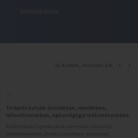
Feltételek törlése
22
-
42
elem
, összesen:
126
Terápiás kutyák óvodákban, iskolákban,
idősotthonokban, egészségügyi intézményekben
Állatterápiás foglalkozások szervezése különböző
intézményekben, például óvodákban, iskolákban,