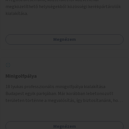
megközelíthető helyiségekből közösségi kerékpártárolók
kialakítása.
Megnézem
Minigolfpálya
18 lyukas professzionális minigolfpálya kialakítása
Budapest egyik parkjában. Már korábban lebetonozott
területen történne a megvalósítás, így biztosítanánk, hogy
ne vesszen el további zöldfelület.
Megnézem