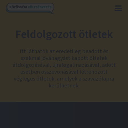
Feldolgozott ötletek
Itt láthatók az eredetileg beadott és
szakmai jóváhagyást kapott ötletek
átdolgozásával, újrafogalmazásával, adott
esetben összevonásával létrehozott
végleges ötletek, amelyek a szavazólapra
kerülhetnek.