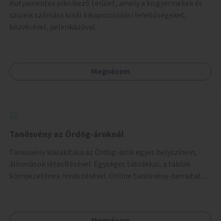
Kutyamentes piknikező terület, amely a kisgyermekek és
szüleik számára kínál kikapcsolódási lehetőségeket,
közvécével, pelenkázóval.
Megnézem
Tanösvény az Ördög-ároknál
Tanösvény kialakítása az Ördög-árok egyes helyszínein,
állomások létesítésével. Egységes táblákkal, a táblák
környezetének rendezésével. Online tanösvény-bemutató
felület kialakítása.
Megnézem