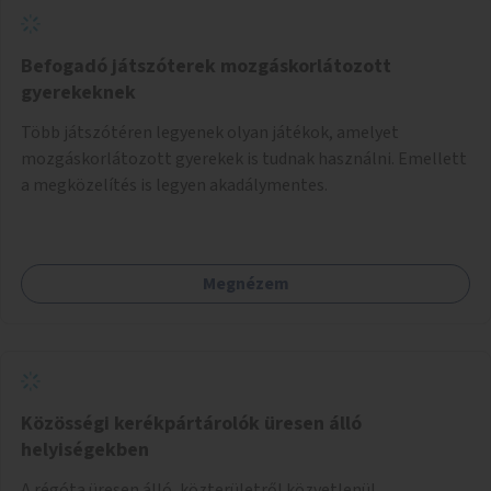
Befogadó játszóterek mozgáskorlátozott
gyerekeknek
Több játszótéren legyenek olyan játékok, amelyet
mozgáskorlátozott gyerekek is tudnak használni. Emellett
a megközelítés is legyen akadálymentes.
Megnézem
Közösségi kerékpártárolók üresen álló
helyiségekben
A régóta üresen álló, közterületről közvetlenül