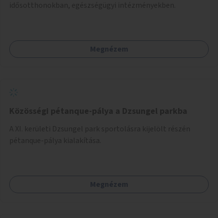
idősotthonokban, egészségügyi intézményekben.
Megnézem
Közösségi pétanque-pálya a Dzsungel parkba
A XI. kerületi Dzsungel park sportolásra kijelölt részén
pétanque-pálya kialakítása.
Megnézem