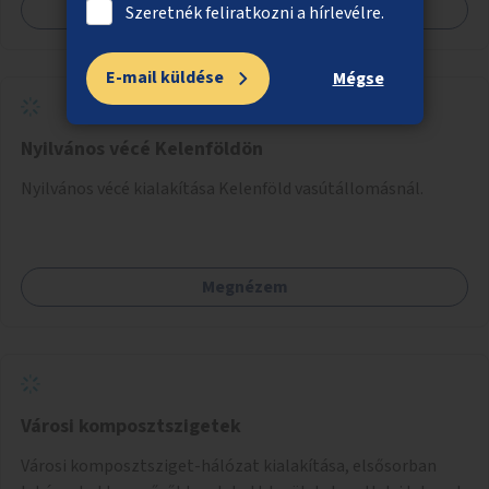
Megnézem
Szeretnék feliratkozni a hírlevélre.
E-mail küldése
Mégse
Nyilvános vécé Kelenföldön
Nyilvános vécé kialakítása Kelenföld vasútállomásnál.
Megnézem
Városi komposztszigetek
Városi komposztsziget-hálózat kialakítása, elsősorban