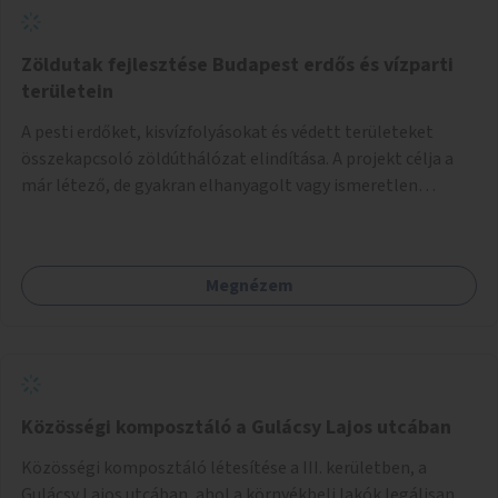
Zöldutak fejlesztése Budapest erdős és vízparti
területein
A pesti erdőket, kisvízfolyásokat és védett területeket
összekapcsoló zöldúthálózat elindítása. A projekt célja a
már létező, de gyakran elhanyagolt vagy ismeretlen
ösvények biztonságosabbá és használhatóbbá tétele,
különösen a közúti átvezetések, csúszós szakaszok és
szűkületek javításával, néhány ponton pedig helyszíni
Megnézem
beavatkozással (pl. táblák kihelyezése, hulladékgyűjtők,
akadálymentesítés). Az útvonalak kijelölése és
koncepcióterv-szintű összekötése támogatná a
zöldutakon való közlekedést.
Közösségi komposztáló a Gulácsy Lajos utcában
Közösségi komposztáló létesítése a III. kerületben, a
Gulácsy Lajos utcában, ahol a környékbeli lakók legálisan