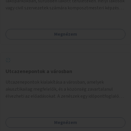
lakóparkokban, sűrűbben lakott területeken. Helyi lakosok
vagy civil szervezetek számára komposztmesteri képzés
biztosítása, ami lehetővé teszi a komposztszigetek
helyben történő hosszú távú fenntartását.
Megnézem
Utcazenepontok a városban
Utcazenepontok kialakítása a városban, amelyek
akusztikailag megfelelők, és a közönség zavartalanul
élvezheti az előadásokat. A zenészek egy időpontfoglalón
jelentkezhetnek be fellépni.
Megnézem