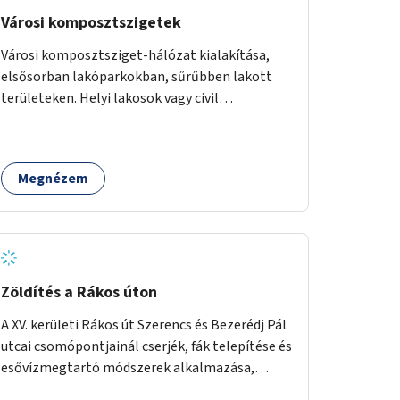
Városi komposztszigetek
Városi komposztsziget-hálózat kialakítása,
elsősorban lakóparkokban, sűrűbben lakott
területeken. Helyi lakosok vagy civil
szervezetek számára komposztmesteri képzés
biztosítása, ami lehetővé teszi a
komposztszigetek helyben történő hosszú
Megnézem
távú fenntartását.
Zöldítés a Rákos úton
A XV. kerületi Rákos út Szerencs és Bezerédj Pál
utcai csomópontjainál cserjék, fák telepítése és
esővízmegtartó módszerek alkalmazása,
figyelembe véve a terület hosszú távú