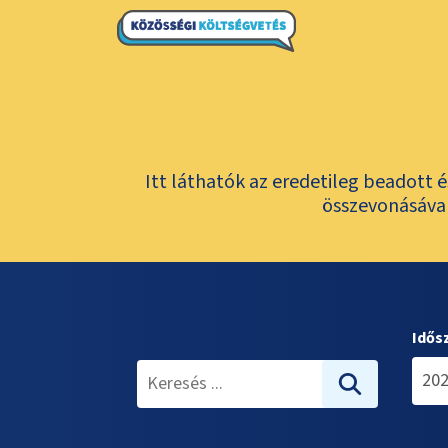
Itt láthatók az eredetileg beadott 
összevonásával
Idős