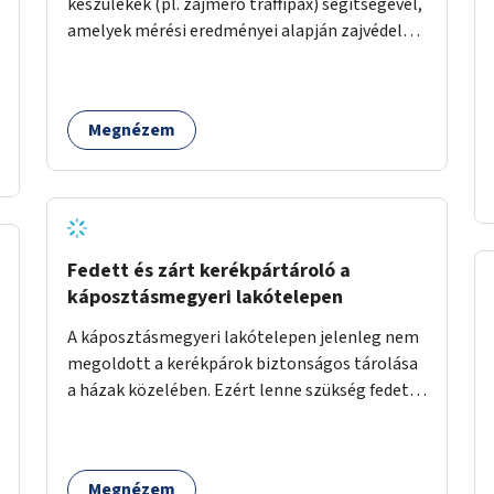
készülékek (pl. zajmérő traffipax) segítségével,
amelyek mérési eredményei alapján zajvédelmi
intézkedések hozhatók.
Megnézem
Fedett és zárt kerékpártároló a
káposztásmegyeri lakótelepen
A káposztásmegyeri lakótelepen jelenleg nem
megoldott a kerékpárok biztonságos tárolása
a házak közelében. Ezért lenne szükség fedett,
zárható, közösen használható kerékpártárolók
kialakítására, amelyek védelmet nyújtanak az
időjárás viszontagságaival szemben.
Megnézem