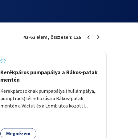
43
-
63
elem
, összesen:
126
Kerékpáros pumpapálya a Rákos-patak
mentén
Kerékpárosoknak pumpapálya (hullámpálya,
pumptrack) létrehozása a Rákos-patak
mentén a Váci út és a Lomb utca közötti
parkoló helyén.
Megnézem