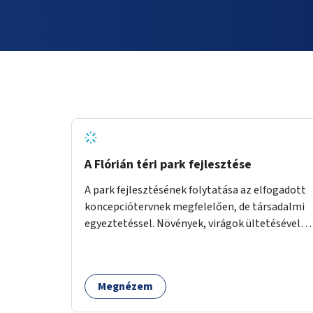
A Flórián téri park fejlesztése
A park fejlesztésének folytatása az elfogadott
koncepciótervnek megfelelően, de társadalmi
egyeztetéssel. Növények, virágok ültetésével, a
sétány felújításával, természetes burkolatú
futókör létrehozásával sokat javulhatna a park
minősége.
Megnézem