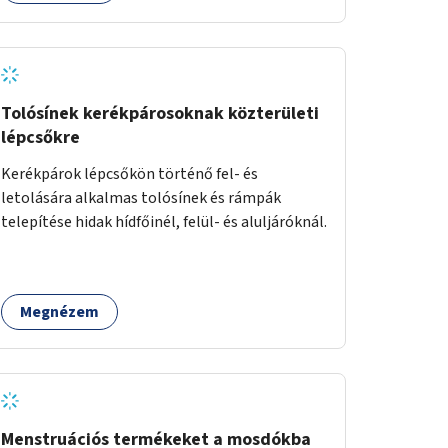
Tolósínek kerékpárosoknak közterületi
lépcsőkre
Kerékpárok lépcsőkön történő fel- és
letolására alkalmas tolósínek és rámpák
telepítése hidak hídfőinél, felül- és aluljáróknál.
Megnézem
Menstruációs termékeket a mosdókba