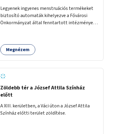
Legyenek ingyenes menstruációs termékeket
biztosító automaták kihelyezve a Fővárosi
Önkormányzat által fenntartott intézmények
mosdóiban és nyilvános illemhelyeken.
Megnézem
Zöldebb tér a József Attila Színház
előtt
A XIII. kerületben, a Váci úton a József Attila
Színház előtti terület zöldítése.