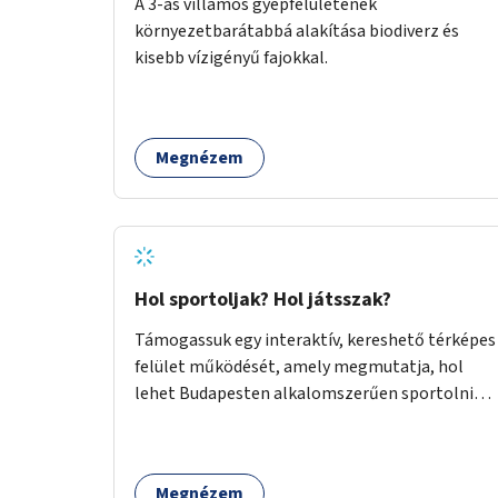
A 3-as villamos gyepfelületének
környezetbarátabbá alakítása biodiverz és
kisebb vízigényű fajokkal.
Megnézem
Hol sportoljak? Hol játsszak?
Támogassuk egy interaktív, kereshető térképes
felület működését, amely megmutatja, hol
lehet Budapesten alkalomszerűen sportolni
vagy játszani klubokban, közösségi terekben
vagy nyilvános pályákon. A felhasználó például
könnyen megtudhatja, hol tud a környékén
Megnézem