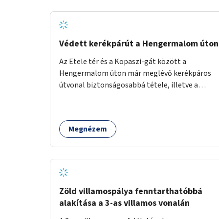
Védett kerékpárút a Hengermalom úton
Az Etele tér és a Kopaszi-gát között a
Hengermalom úton már meglévő kerékpáros
útvonal biztonságosabbá tétele, illetve a
Szerémi út és a Budafoki út közötti hiányzó
szakasz kiépítése. Ezáltal gyerek- és
családbarát kerékpáros útvonal alakítható ki,
Megnézem
amely többek között iskolákhoz, kulturális
intézményekhez és a Kopaszi-gáthoz
biztosítana elérést.
Zöld villamospálya fenntarthatóbbá
alakítása a 3-as villamos vonalán