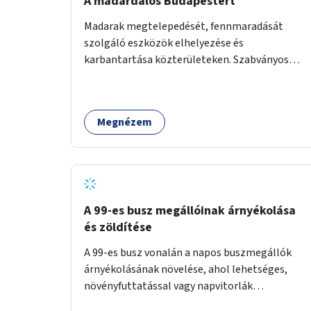
A madárdalos Budapestért
Madarak megtelepedését, fennmaradását
szolgáló eszközök elhelyezése és
karbantartása közterületeken. Szabványos
odúk mellett ez jelenthet itatókat, téli
madáretetőket is.
Megnézem
A 99-es busz megállóinak árnyékolása
és zöldítése
A 99-es busz vonalán a napos buszmegállók
árnyékolásának növelése, ahol lehetséges,
növényfuttatással vagy napvitorlák
telepítésével. A projekt pilot jelleggel