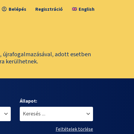
Belépés
Regisztráció
English
l, újrafogalmazásával, adott esetben
ra kerülhetnek.
Állapot:
Feltételek törlése