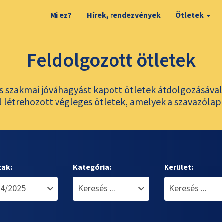
Mi ez?
Hírek, rendezvények
Ötletek
Feldolgozott ötletek
és szakmai jóváhagyást kapott ötletek átdolgozásáva
 létrehozott végleges ötletek, amelyek a szavazólap
zak:
Kategória:
Kerület: