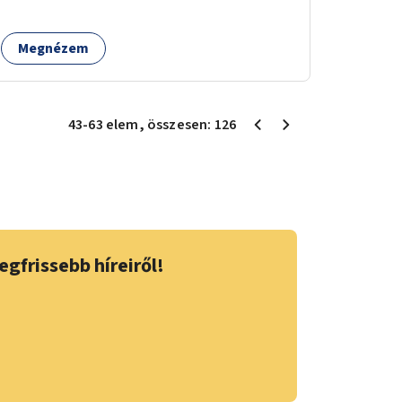
átalakítási terveit.
Megnézem
43
-
63
elem
, összesen:
126
egfrissebb híreiről!