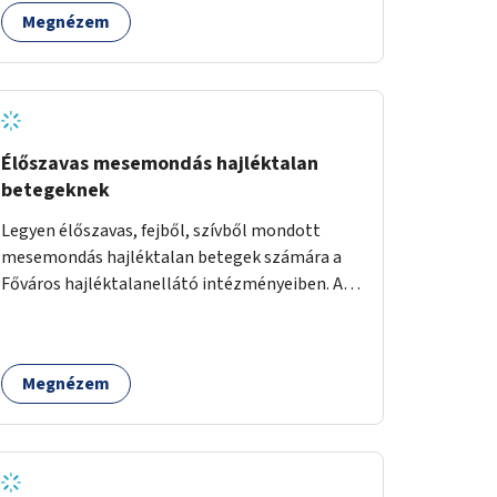
Megnézem
Élőszavas mesemondás hajléktalan
betegeknek
Legyen élőszavas, fejből, szívből mondott
mesemondás hajléktalan betegek számára a
Főváros hajléktalanellátó intézményeiben. A
mesemondást meseterapeuták,
művészetterapeuták, mesemondó
végzettségű emberek végeznék.
Megnézem