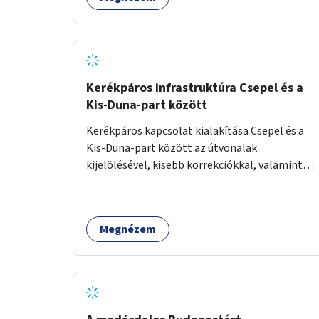
jógázni, bridzsezni, biliárdozni vagy
társasjátékozni, és azt is, hogy ezek mikor
érhetők el. A projekt célja, hogy átláthatóvá és
könnyen elérhetővé tegye a város közösségi
sport- és játéklehetőségeit bárki számára, egy
már meglévő, fejlesztett megoldás
Kerékpáros infrastruktúra Csepel és a
fenntartásán keresztül.
Kis-Duna-part között
Kerékpáros kapcsolat kialakítása Csepel és a
Kis-Duna-part között az útvonalak
kijelölésével, kisebb korrekciókkal, valamint
szükség esetén biztonságos átkelőhelyek
létesítésével.
Megnézem