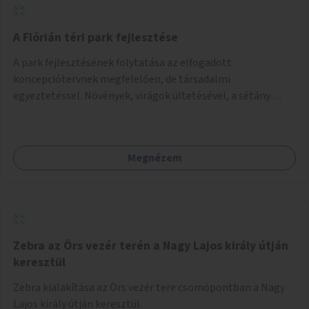
A Flórián téri park fejlesztése
A park fejlesztésének folytatása az elfogadott
koncepciótervnek megfelelően, de társadalmi
egyeztetéssel. Növények, virágok ültetésével, a sétány
felújításával, természetes burkolatú futókör
létrehozásával sokat javulhatna a park minősége.
Megnézem
Zebra az Örs vezér terén a Nagy Lajos király útján
keresztül
Zebra kialakítása az Örs vezér tere csomópontban a Nagy
Lajos király útján keresztül.