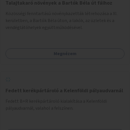
Talajtakaró növények a Bartók Béla út fáihoz
Közösségi fenntartású növénykazetták létrehozása a XI.
kerületben, a Bartók Béla úton, a lakók, az üzletek és a
vendéglátóhelyek együttműködésével.
Megnézem
Fedett kerékpártároló a Kelenföldi pályaudvarnál
Fedett B+R kerékpártároló kialakítása a Kelenföldi
pályaudvarnál, valahol a felszínen.