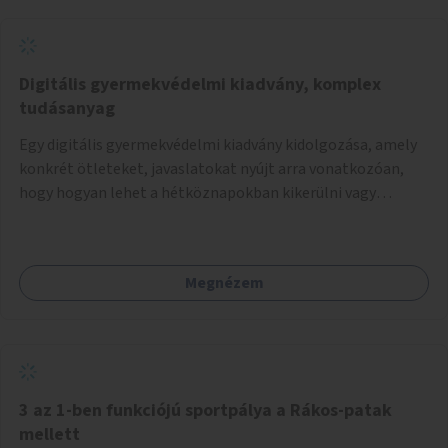
Digitális gyermekvédelmi kiadvány, komplex
tudásanyag
Egy digitális gyermekvédelmi kiadvány kidolgozása, amely
konkrét ötleteket, javaslatokat nyújt arra vonatkozóan,
hogy hogyan lehet a hétköznapokban kikerülni vagy
helyettesíteni a kisgyerekek okoseszköz-használatát.
Megnézem
3 az 1-ben funkciójú sportpálya a Rákos-patak
mellett