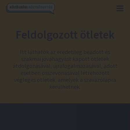
Feldolgozott ötletek
Itt láthatók az eredetileg beadott és
szakmai jóváhagyást kapott ötletek
átdolgozásával, újrafogalmazásával, adott
esetben összevonásával létrehozott
végleges ötletek, amelyek a szavazólapra
kerülhetnek.