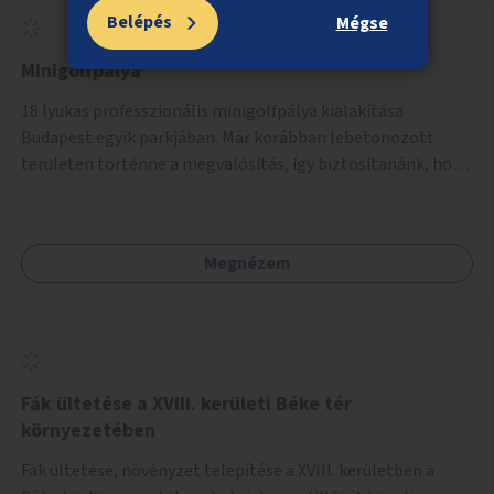
Belépés
Mégse
Minigolfpálya
18 lyukas professzionális minigolfpálya kialakítása
Budapest egyik parkjában. Már korábban lebetonozott
területen történne a megvalósítás, így biztosítanánk, hogy
ne vesszen el további zöldfelület.
Megnézem
Fák ültetése a XVIII. kerületi Béke tér
környezetében
Fák ültetése, növényzet telepítése a XVIII. kerületben a