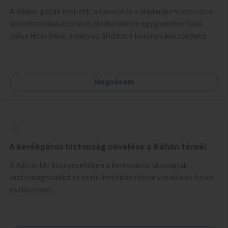
A Rákos-patak mellett, a Göncöl és a Madarász Viktor utca
közötti szakaszon lévő zöldterületre egy gumiborítású
pálya létesítése, amely az állítható hálónak köszönhetően
alkalmas röplabdára, tollaslabdára, illetve lábteniszre is.
Megnézem
A kerékpáros biztonság növelése a Kálvin térnél
A Kálvin tér környezetében a kerékpáros útvonalak
biztonságosabbá és észlelhetőbbé tétele vizuális és fizikai
eszközökkel.