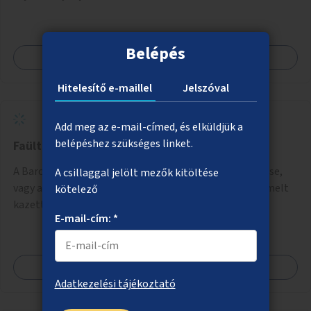
Belépés
Megnézem
Hitelesítő e-maillel
Jelszóval
Add meg az e-mail-címed, és elküldjük a
belépéshez szükséges linket.
Faültetés, zöldítés a Baross utcában
A Baross utca Nagykörúton kívüli szakaszán fák ültetése,
A csillaggal jelölt mezők kitöltése
vagy ahol erre a közművek miatt nincs lehetőség, kiemelt
kötelező
kazettás évelőágyások létrehozása.
E-mail-cím: *
Megnézem
Adatkezelési tájékoztató