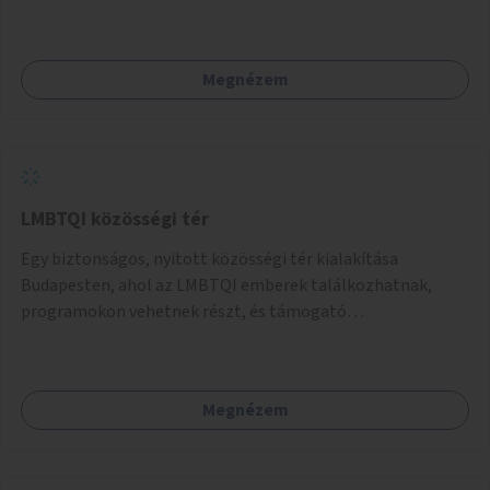
művészetterapeuták, mesemondó végzettségű emberek
végeznék.
Megnézem
LMBTQI közösségi tér
Egy biztonságos, nyitott közösségi tér kialakítása
Budapesten, ahol az LMBTQI emberek találkozhatnak,
programokon vehetnek részt, és támogató
szolgáltatásokat érhetnek el. A központ helyet adhatna
csoportfoglalkozásoknak, kulturális eseményeknek és civil
szervezetek programjainak is. Az üzemeltető pályázat
Megnézem
útján lesz kiválasztva.