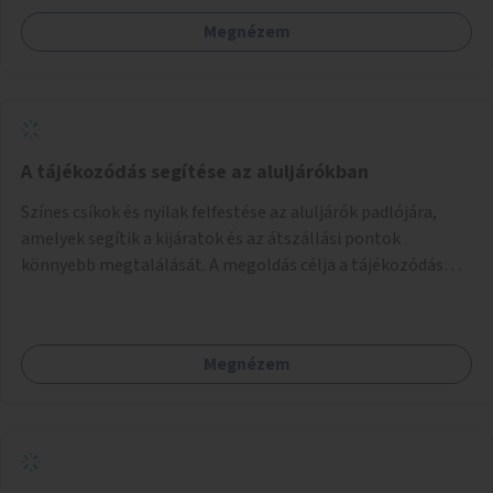
Megnézem
A tájékozódás segítése az aluljárókban
Színes csíkok és nyilak felfestése az aluljárók padlójára,
amelyek segítik a kijáratok és az átszállási pontok
könnyebb megtalálását. A megoldás célja a tájékozódás
egyszerűsítése, különösen a kevésbé gyakran közlekedők és
a turisták számára, nemzetközi jó gyakorlatok alapján.
Megnézem