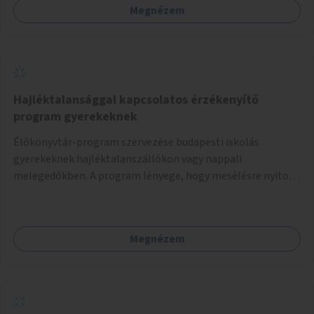
Megnézem
Hajléktalansággal kapcsolatos érzékenyítő
program gyerekeknek
Élőkönyvtár-program szervezése budapesti iskolás
gyerekeknek hajléktalanszállókon vagy nappali
melegedőkben. A program lényege, hogy mesélésre nyitott
hajléktalan emberek a személyes történeteiket osztják
meg egy biztonságos, nyugodt környezetben. A diákok
szabadon választhatnak, hogy kihez szeretnének odamenni
Megnézem
beszélgetni, kérdéseket feltenni – ezáltal közvetlen
kapcsolat alakulhat ki.