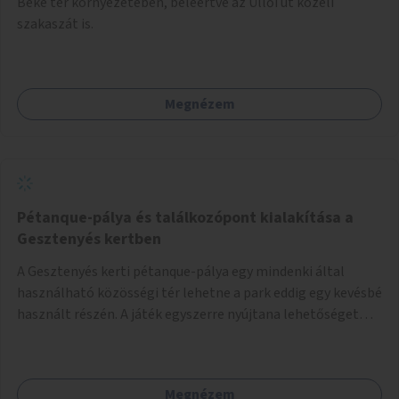
Béke tér környezetében, beleértve az Üllői út közeli
szakaszát is.
Megnézem
Pétanque-pálya és találkozópont kialakítása a
Gesztenyés kertben
A Gesztenyés kerti pétanque-pálya egy mindenki által
használható közösségi tér lehetne a park eddig egy kevésbé
használt részén. A játék egyszerre nyújtana lehetőséget
kikapcsolódásra, társasági élményre és sportolásra –
generációkon átívelően, akár mozgásukban korlátozott,
autizmussal vagy demenciával élő emberek számára is.
Megnézem