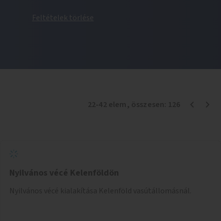
Feltételek törlése
22
-
42
elem
, összesen:
126
Nyilvános vécé Kelenföldön
Nyilvános vécé kialakítása Kelenföld vasútállomásnál.