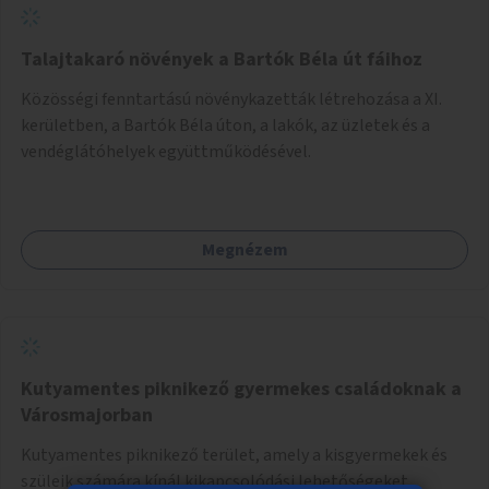
Talajtakaró növények a Bartók Béla út fáihoz
Közösségi fenntartású növénykazetták létrehozása a XI.
kerületben, a Bartók Béla úton, a lakók, az üzletek és a
vendéglátóhelyek együttműködésével.
Megnézem
Kutyamentes piknikező gyermekes családoknak a
Városmajorban
Kutyamentes piknikező terület, amely a kisgyermekek és
szüleik számára kínál kikapcsolódási lehetőségeket,