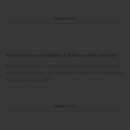
zöldfelületekkel való gazdagítása.
Megnézem
Kerékpáros pumpapálya a Rákos-patak mentén
Kerékpárosoknak pumpapálya (hullámpálya, pumptrack)
létrehozása a Rákos-patak mentén a Váci út és a Lomb utca
közötti parkoló helyén.
Megnézem