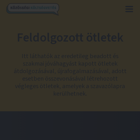
Feldolgozott ötletek
Itt láthatók az eredetileg beadott és
szakmai jóváhagyást kapott ötletek
átdolgozásával, újrafogalmazásával, adott
esetben összevonásával létrehozott
végleges ötletek, amelyek a szavazólapra
kerülhetnek.