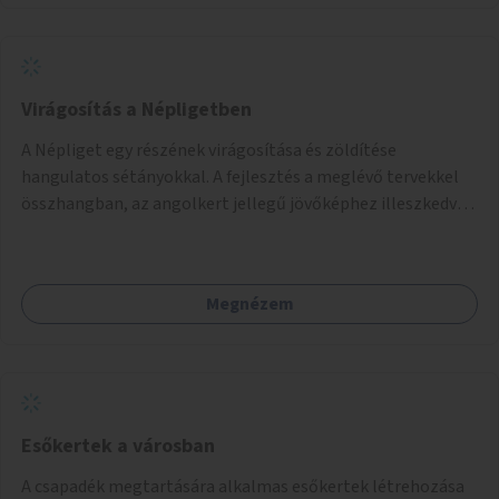
Virágosítás a Népligetben
A Népliget egy részének virágosítása és zöldítése
hangulatos sétányokkal. A fejlesztés a meglévő tervekkel
összhangban, az angolkert jellegű jövőképhez illeszkedve
valósulhat meg.
Megnézem
Esőkertek a városban
A csapadék megtartására alkalmas esőkertek létrehozása