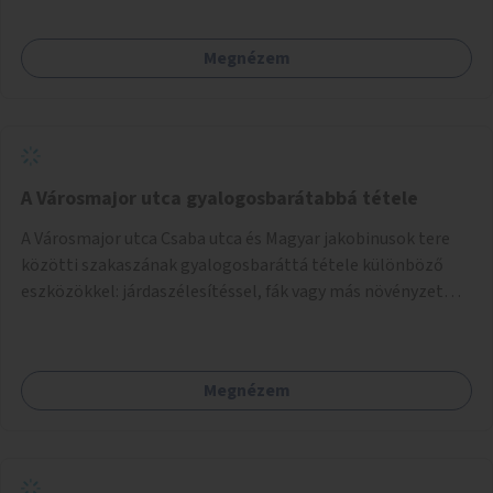
Megnézem
A Városmajor utca gyalogosbarátabbá tétele
A Városmajor utca Csaba utca és Magyar jakobinusok tere
közötti szakaszának gyalogosbaráttá tétele különböző
eszközökkel: járdaszélesítéssel, fák vagy más növényzet
telepítésével (ahol erre lehetőség van), figyelembe véve a
kerékpáros közlekedés biztonságát is.
Megnézem