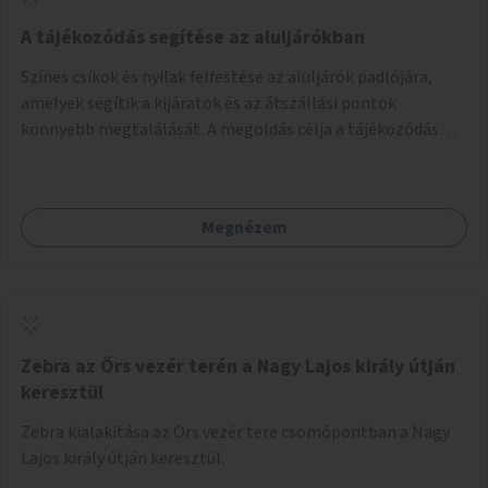
A tájékozódás segítése az aluljárókban
Színes csíkok és nyilak felfestése az aluljárók padlójára,
amelyek segítik a kijáratok és az átszállási pontok
könnyebb megtalálását. A megoldás célja a tájékozódás
egyszerűsítése, különösen a kevésbé gyakran közlekedők és
a turisták számára, nemzetközi jó gyakorlatok alapján.
Megnézem
Zebra az Örs vezér terén a Nagy Lajos király útján
keresztül
Zebra kialakítása az Örs vezér tere csomópontban a Nagy
Lajos király útján keresztül.