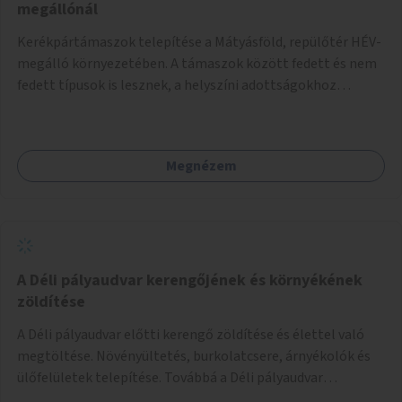
megállónál
Kerékpártámaszok telepítése a Mátyásföld, repülőtér HÉV-
megálló környezetében. A támaszok között fedett és nem
fedett típusok is lesznek, a helyszíni adottságokhoz
igazodva.
Megnézem
A Déli pályaudvar kerengőjének és környékének
zöldítése
A Déli pályaudvar előtti kerengő zöldítése és élettel való
megtöltése. Növényültetés, burkolatcsere, árnyékolók és
ülőfelületek telepítése. Továbbá a Déli pályaudvar
környezetének zöldítése, a kihasználatlan területek