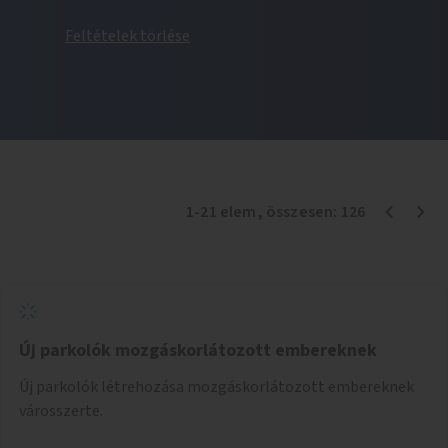
Feltételek törlése
1
-
21
elem
, összesen:
126
Új parkolók mozgáskorlátozott embereknek
Új parkolók létrehozása mozgáskorlátozott embereknek
városszerte.