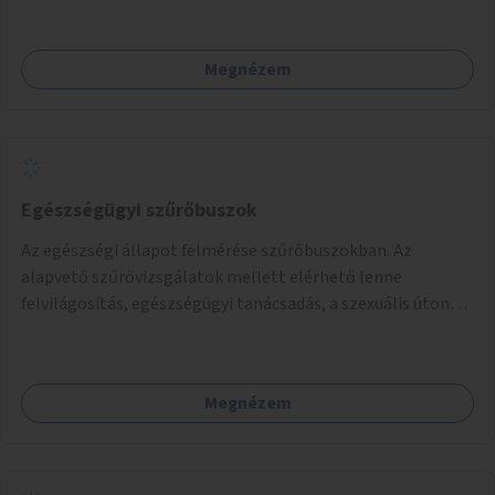
Megnézem
Egészségügyi szűrőbuszok
Az egészségi állapot felmérése szűrőbuszokban. Az
alapvető szűrővizsgálatok mellett elérhető lenne
felvilágosítás, egészségügyi tanácsadás, a szexuális úton
terjedő betegségek szűrése és a szenvedélybetegek
támogatása.
Megnézem