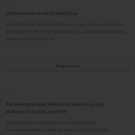
Zöldhomlokzatok kialakítása
Épületek utcai homlokzatára rács vagy más szerkezetek
segítségével növények futtatása. Az épületek kiválasztása
pályázat útján történik.
Megnézem
Természetesebb élőhely kialakítása egy
budapesti patak mentén
Egy budapesti patakszakasz revitalizációja,
természetesebbé tétele, az ökoszisztéma javítása.