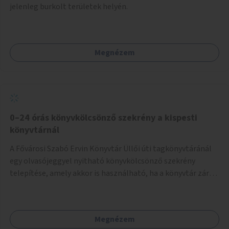
jelenleg burkolt területek helyén.
Megnézem
0–24 órás könyvkölcsönző szekrény a kispesti
könyvtárnál
A Fővárosi Szabó Ervin Könyvtár Üllői úti tagkönyvtáránál
egy olvasójeggyel nyitható könyvkölcsönző szekrény
telepítése, amely akkor is használható, ha a könyvtár zárva
van.
Megnézem