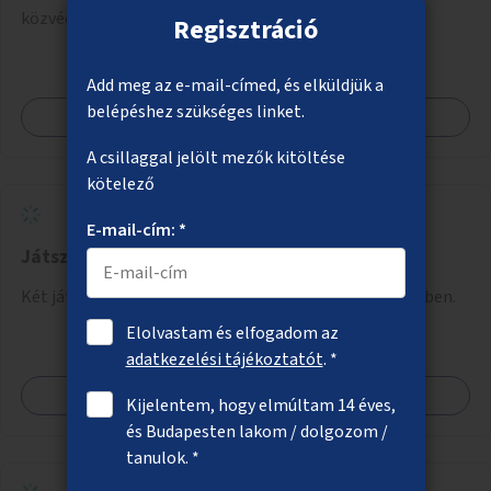
közvécével, pelenkázóval.
Regisztráció
Add meg az e-mail-címed, és elküldjük a
belépéshez szükséges linket.
Megnézem
A csillaggal jelölt mezők kitöltése
kötelező
E-mail-cím: *
Játszóterek megvilágítása a X. kerületben
Két játszótér közvilágításának kialakítása a X. kerületben.
Elolvastam és elfogadom az
adatkezelési tájékoztatót
. *
Megnézem
Kijelentem, hogy elmúltam 14 éves,
és Budapesten lakom / dolgozom /
tanulok. *