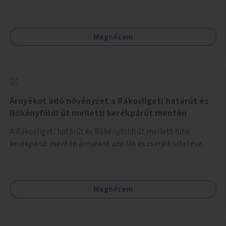
Megnézem
Árnyékot adó növényzet a Rákosligeti határút és
Bökényföldi út melletti kerékpárút mentén
A Rákosligeti határút és Bökényföldi út mellett futó
kerékpárút mentén árnyékot adó fák és cserjék ültetése.
Megnézem