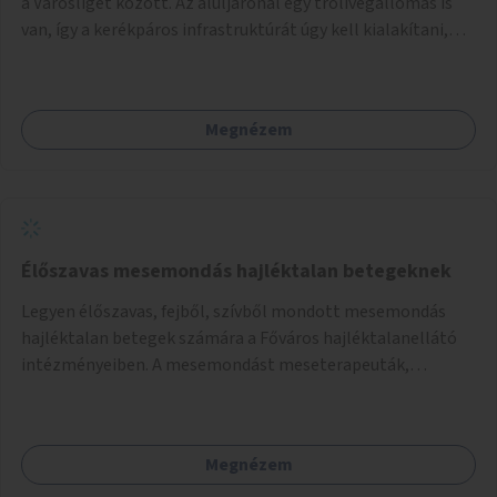
a Városliget között. Az aluljárónál egy trolivégállomás is
van, így a kerékpáros infrastruktúrát úgy kell kialakítani,
hogy biztonságosan lehessen biciklizni a troliforgalom
mellett is. Az útvonal átvezetésre kerülne a Hungária
körúton, majd a Városligetig folytatódna a Hermina utat
Megnézem
keresztezve.
Élőszavas mesemondás hajléktalan betegeknek
Legyen élőszavas, fejből, szívből mondott mesemondás
hajléktalan betegek számára a Főváros hajléktalanellátó
intézményeiben. A mesemondást meseterapeuták,
művészetterapeuták, mesemondó végzettségű emberek
végeznék.
Megnézem