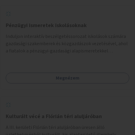
Pénzügyi ismeretek iskolásoknak
Induljon interaktív beszélgetéssorozat iskolások számára
gazdasági szakemberek és közgazdászok vezetésével, ahol
a fiatalok a pénzügyi-gazdasági alapismeretekkel
kapcsolatban tájékozódhatnak. A program többalkalmas
lenne, heti rendszerességgel tartanák iskolai csoportok
számára, önkormányzati intézményben vagy külső
Megnézem
helyszínen iskolai együttműködéssel. A szervezést az
Önkormányzat koordinálná, a tematikát a szakemberek
alakítanák ki, külön figyelmet fordítva a hátrányos helyzetű
gyerekek bevonására is. A program pilot jelleggel indulna,
több korosztály számára.
Kulturált vécé a Flórián téri aluljáróban
A III. kerületi Flórián téri aluljáróban üresen álló
üzlethelyiségből kulturált, kis alapterületű illemhely