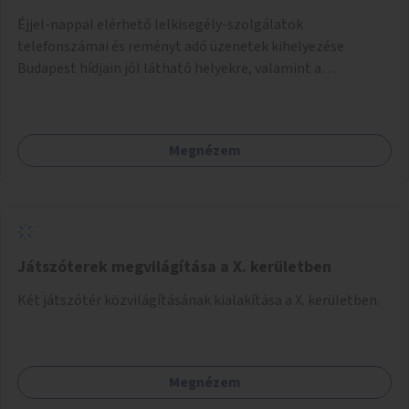
Éjjel-nappal elérhető lelkisegély-szolgálatok
telefonszámai és reményt adó üzenetek kihelyezése
Budapest hídjain jól látható helyekre, valamint a
lelkisegély-vonalakat fenntartó szervezetek támogatása,
hogy legyen kapacitásuk a növekvő számú hívások
fogadására.
Megnézem
Játszóterek megvilágítása a X. kerületben
Két játszótér közvilágításának kialakítása a X. kerületben.
Megnézem