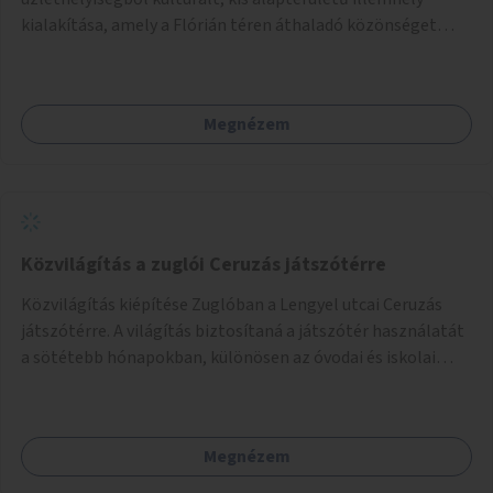
kialakítása, amely a Flórián téren áthaladó közönséget
szolgálná ki.
Megnézem
Közvilágítás a zuglói Ceruzás játszótérre
Közvilágítás kiépítése Zuglóban a Lengyel utcai Ceruzás
játszótérre. A világítás biztosítaná a játszótér használatát
a sötétebb hónapokban, különösen az óvodai és iskolai
foglalkozások utáni időszakban.
Megnézem