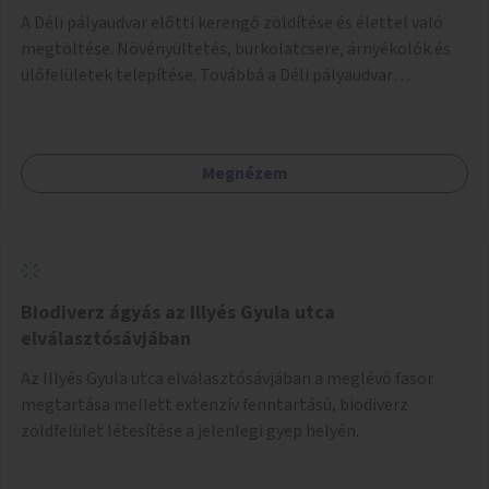
A Déli pályaudvar előtti kerengő zöldítése és élettel való
megtöltése. Növényültetés, burkolatcsere, árnyékolók és
ülőfelületek telepítése. Továbbá a Déli pályaudvar
környezetének zöldítése, a kihasználatlan területek
zöldfelületekkel való gazdagítása.
Megnézem
Biodiverz ágyás az Illyés Gyula utca
elválasztósávjában
Az Illyés Gyula utca elválasztósávjában a meglévő fasor
megtartása mellett extenzív fenntartású, biodiverz
zöldfelület létesítése a jelenlegi gyep helyén.