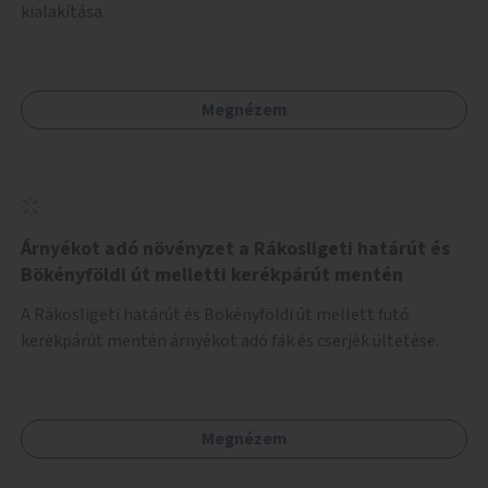
kialakítása.
Megnézem
Árnyékot adó növényzet a Rákosligeti határút és
Bökényföldi út melletti kerékpárút mentén
A Rákosligeti határút és Bökényföldi út mellett futó
kerékpárút mentén árnyékot adó fák és cserjék ültetése.
Megnézem