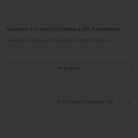
Ivókutak a kutyafuttatókba a XIII. kerületben
Ivókutak telepítése XIII. kerületi kutyafuttatókba.
Megnézem
1
-
21
elem
, összesen:
126