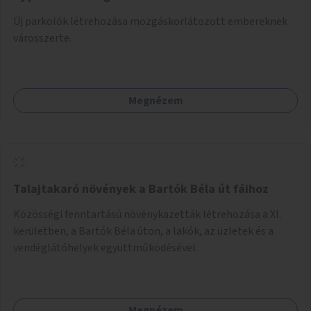
Új parkolók létrehozása mozgáskorlátozott embereknek
városszerte.
Megnézem
Talajtakaró növények a Bartók Béla út fáihoz
Közösségi fenntartású növénykazetták létrehozása a XI.
kerületben, a Bartók Béla úton, a lakók, az üzletek és a
vendéglátóhelyek együttműködésével.
Megnézem