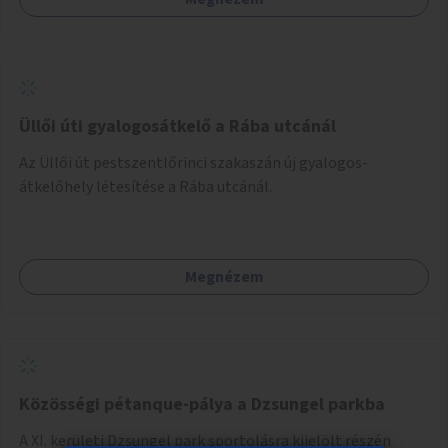
Üllői úti gyalogosátkelő a Rába utcánál
Az Üllői út pestszentlőrinci szakaszán új gyalogos-
átkelőhely létesítése a Rába utcánál.
Megnézem
Közösségi pétanque-pálya a Dzsungel parkba
A XI. kerületi Dzsungel park sportolásra kijelölt részén