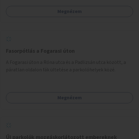
Megnézem
Fasorpótlás a Fogarasi úton
A Fogarasi úton a Róna utca és a Padlizsán utca között, a
páratlan oldalon fák ültetése a parkolóhelyek közé.
Megnézem
Új parkolók mozgáskorlátozott embereknek