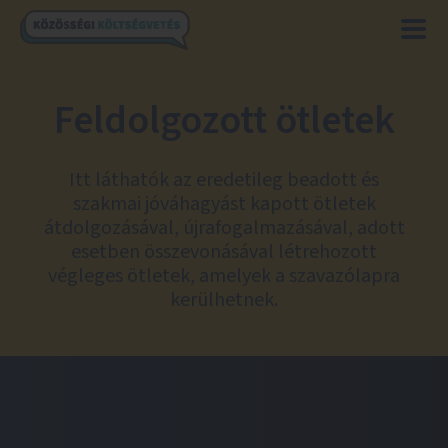
Feldolgozott ötletek
Itt láthatók az eredetileg beadott és
szakmai jóváhagyást kapott ötletek
átdolgozásával, újrafogalmazásával, adott
esetben összevonásával létrehozott
végleges ötletek, amelyek a szavazólapra
kerülhetnek.