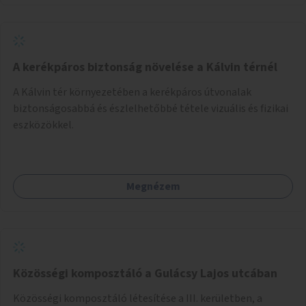
A kerékpáros biztonság növelése a Kálvin térnél
A Kálvin tér környezetében a kerékpáros útvonalak
biztonságosabbá és észlelhetőbbé tétele vizuális és fizikai
eszközökkel.
Megnézem
Közösségi komposztáló a Gulácsy Lajos utcában
Közösségi komposztáló létesítése a III. kerületben, a