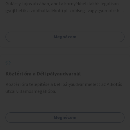
Gulácsy Lajos utcában, ahol a környékbeli lakók legálisan
gyűjthetik a zöldhulladékot (pl. zöldség- vagy gyümölcshéj,
letört gallyak, falevelek), akár aprítási lehetőséggel is. A
fenntartható működés érdekében a lakosok számára
komposztmesteri képzést is biztosítunk. A komposztáló
Megnézem
csak akkor valósulhat meg, ha létrejön egy helyi fenntartó
közösség, amely vállalja a működtetést és a felügyeletet.
Köztéri óra a Déli pályaudvarnál
Köztéri óra telepítése a Déli pályaudvar mellett az Alkotás
utcai villamosmegállóba.
Megnézem