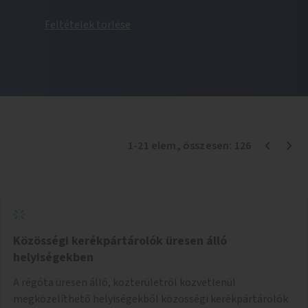
Feltételek törlése
1
-
21
elem
, összesen:
126
Közösségi kerékpártárolók üresen álló
helyiségekben
A régóta üresen álló, közterületről közvetlenül
megközelíthető helyiségekből közösségi kerékpártárolók