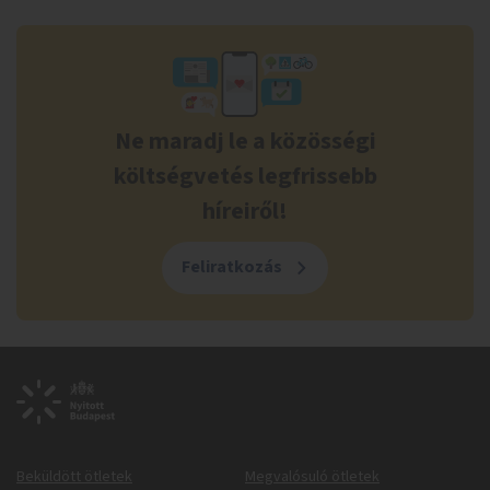
Ne maradj le a közösségi
költségvetés legfrissebb
híreiről!
Feliratkozás
Beküldött ötletek
Megvalósuló ötletek