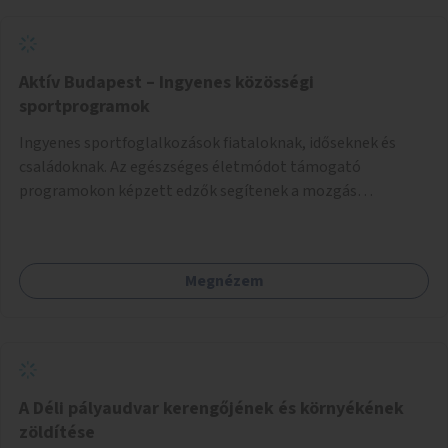
Aktív Budapest – Ingyenes közösségi
sportprogramok
Ingyenes sportfoglalkozások fiataloknak, időseknek és
családoknak. Az egészséges életmódot támogató
programokon képzett edzők segítenek a mozgás
örömének megtalálásában különféle mozgásformákon
keresztül (pl. jóga, vízi torna, aerobik, csikung).
Megnézem
A Déli pályaudvar kerengőjének és környékének
zöldítése