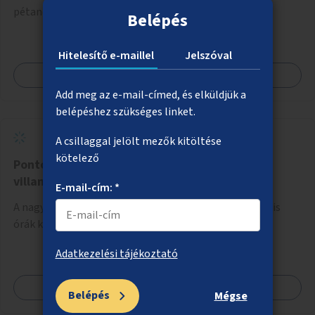
pétanque-pálya kialakítása.
Belépés
Hitelesítő e-maillel
Jelszóval
Megnézem
Add meg az e-mail-címed, és elküldjük a
belépéshez szükséges linket.
A csillaggal jelölt mezők kitöltése
kötelező
Pontos idő mutatása a nagyobb
villamosmegállókban
E-mail-cím: *
A nagyobb, forgalmasabb villamosmegállókba digitális
órák kihelyezése.
Adatkezelési tájékoztató
Megnézem
Belépés
Mégse