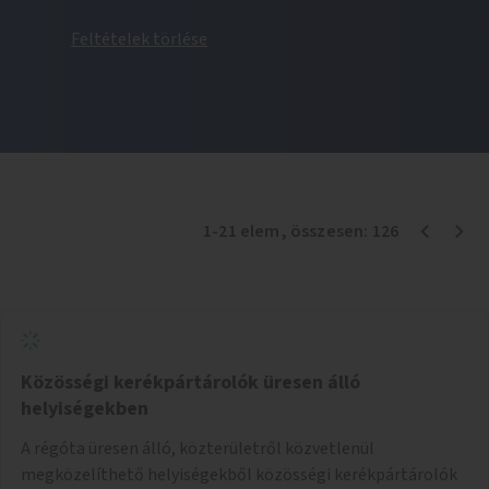
Feltételek törlése
1
-
21
elem
, összesen:
126
Közösségi kerékpártárolók üresen álló
helyiségekben
A régóta üresen álló, közterületről közvetlenül
megközelíthető helyiségekből közösségi kerékpártárolók