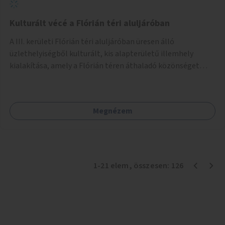
Kulturált vécé a Flórián téri aluljáróban
A III. kerületi Flórián téri aluljáróban üresen álló
üzlethelyiségből kulturált, kis alapterületű illemhely
kialakítása, amely a Flórián téren áthaladó közönséget
szolgálná ki.
Megnézem
1
-
21
elem
, összesen:
126