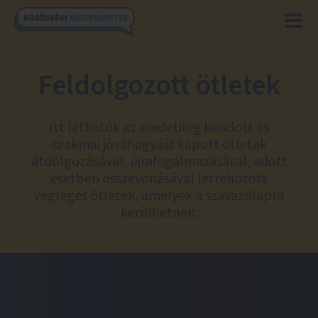
Feldolgozott ötletek
Itt láthatók az eredetileg beadott és
szakmai jóváhagyást kapott ötletek
átdolgozásával, újrafogalmazásával, adott
esetben összevonásával létrehozott
végleges ötletek, amelyek a szavazólapra
kerülhetnek.