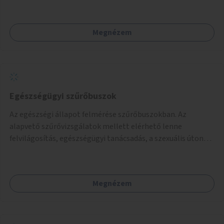
Megnézem
Egészségügyi szűrőbuszok
Az egészségi állapot felmérése szűrőbuszokban. Az
alapvető szűrővizsgálatok mellett elérhető lenne
felvilágosítás, egészségügyi tanácsadás, a szexuális úton
terjedő betegségek szűrése és a szenvedélybetegek
támogatása.
Megnézem