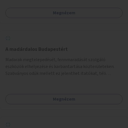
Megnézem
A madárdalos Budapestért
Madarak megtelepedését, fennmaradását szolgáló
eszközök elhelyezése és karbantartása közterületeken.
Szabványos odúk mellett ez jelenthet itatókat, téli
madáretetőket is.
Megnézem