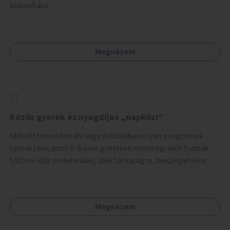
kialakítása.
Megnézem
Közös gyerek és nyugdíjas „napközi”
Idősotthonokban és/vagy óvodákban olyan programok
szervezése, ahol 3–6 éves gyerekek minőségi időt tudnak
tölteni idős emberekkel, akik társaságra, beszélgetésre
vágynak.
Megnézem