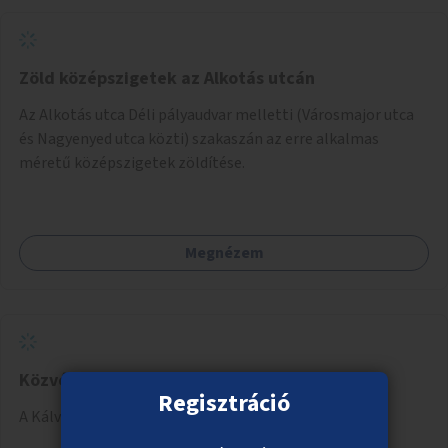
Zöld középszigetek az Alkotás utcán
Az Alkotás utca Déli pályaudvar melletti (Városmajor utca
és Nagyenyed utca közti) szakaszán az erre alkalmas
méretű középszigetek zöldítése.
Megnézem
Közvécé a Kálvin téri aluljáróba
Regisztráció
A Kálvin téri aluljáróban közvécé kialakítása.