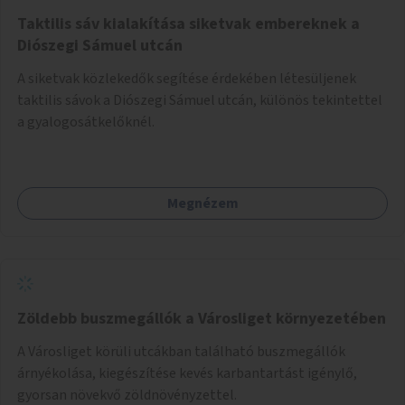
Taktilis sáv kialakítása siketvak embereknek a
Diószegi Sámuel utcán
A siketvak közlekedők segítése érdekében létesüljenek
taktilis sávok a Diószegi Sámuel utcán, különös tekintettel
a gyalogosátkelőknél.
Megnézem
Zöldebb buszmegállók a Városliget környezetében
A Városliget körüli utcákban található buszmegállók
árnyékolása, kiegészítése kevés karbantartást igénylő,
gyorsan növekvő zöldnövényzettel.