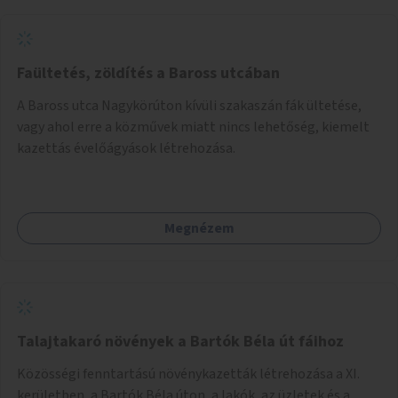
Faültetés, zöldítés a Baross utcában
A Baross utca Nagykörúton kívüli szakaszán fák ültetése,
vagy ahol erre a közművek miatt nincs lehetőség, kiemelt
kazettás évelőágyások létrehozása.
Megnézem
Talajtakaró növények a Bartók Béla út fáihoz
Közösségi fenntartású növénykazetták létrehozása a XI.
kerületben, a Bartók Béla úton, a lakók, az üzletek és a