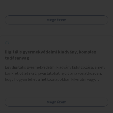
Megnézem
Digitális gyermekvédelmi kiadvány, komplex
tudásanyag
Egy digitális gyermekvédelmi kiadvány kidolgozása, amely
konkrét ötleteket, javaslatokat nyújt arra vonatkozóan,
hogy hogyan lehet a hétköznapokban kikerülni vagy
helyettesíteni a kisgyerekek okoseszköz-használatát.
Megnézem