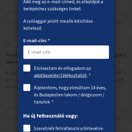
Add meg az e-mail-címed, és elküldjük a
belépéshez szükséges linket.
Megnézem
A csillaggal jelölt mezők kitöltése
kötelező
E-mail-cím: *
Fedett és zárt kerékpártároló a káposztásmegyeri
lakótelepen
Elolvastam és elfogadom az
A káposztásmegyeri lakótelepen jelenleg nem megoldott a
adatkezelési tájékoztatót
. *
kerékpárok biztonságos tárolása a házak közelében. Ezért
lenne szükség fedett, zárható, közösen használható
Kijelentem, hogy elmúltam 14 éves,
kerékpártárolók kialakítására, amelyek védelmet nyújtanak
és Budapesten lakom / dolgozom /
az időjárás viszontagságaival szemben.
tanulok. *
Megnézem
Ha új felhasználó vagy:
Szeretnék feliratkozni a hírlevélre.