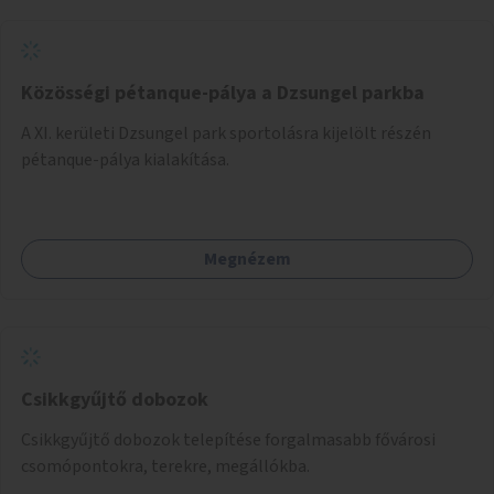
Közösségi pétanque-pálya a Dzsungel parkba
A XI. kerületi Dzsungel park sportolásra kijelölt részén
pétanque-pálya kialakítása.
Megnézem
Csikkgyűjtő dobozok
Csikkgyűjtő dobozok telepítése forgalmasabb fővárosi
csomópontokra, terekre, megállókba.