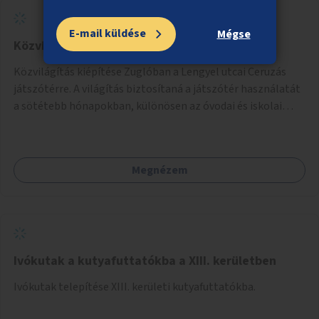
E-mail küldése
Mégse
Közvilágítás a zuglói Ceruzás játszótérre
Közvilágítás kiépítése Zuglóban a Lengyel utcai Ceruzás
játszótérre. A világítás biztosítaná a játszótér használatát
a sötétebb hónapokban, különösen az óvodai és iskolai
foglalkozások utáni időszakban.
Megnézem
Ivókutak a kutyafuttatókba a XIII. kerületben
Ivókutak telepítése XIII. kerületi kutyafuttatókba.