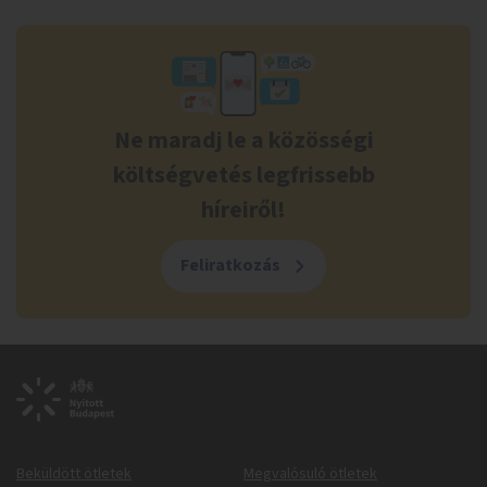
Ne maradj le a közösségi
költségvetés legfrissebb
híreiről!
Feliratkozás
Beküldött ötletek
Megvalósuló ötletek