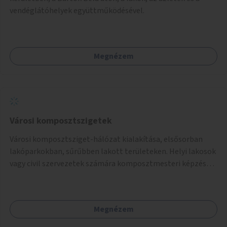
vendéglátóhelyek együttműködésével.
Megnézem
Városi komposztszigetek
Városi komposztsziget-hálózat kialakítása, elsősorban
lakóparkokban, sűrűbben lakott területeken. Helyi lakosok
vagy civil szervezetek számára komposztmesteri képzés
biztosítása, ami lehetővé teszi a komposztszigetek
helyben történő hosszú távú fenntartását.
Megnézem