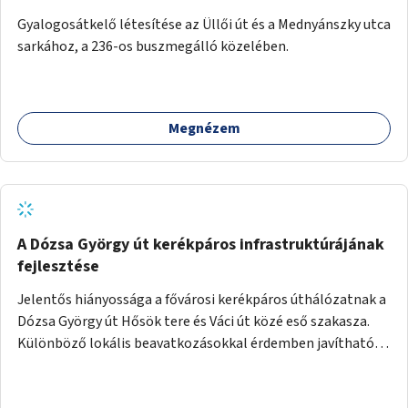
Gyalogosátkelő létesítése az Üllői út és a Mednyánszky utca
sarkához, a 236-os buszmegálló közelében.
Megnézem
A Dózsa György út kerékpáros infrastruktúrájának
fejlesztése
Jelentős hiányossága a fővárosi kerékpáros úthálózatnak a
Dózsa György út Hősök tere és Váci út közé eső szakasza.
Különböző lokális beavatkozásokkal érdemben javítható
az útszakaszon a kerékpáros közlekedés biztonsága már
azt megelőzően, hogy többéves távlatban sor kerülne az út