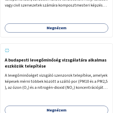
vagy civil szervezetek számára komposztmesteri képzés
biztosítása, ami lehetővé teszi a komposztszigetek
helyben történő hosszú távú fenntartását.
Megnézem
A budapesti levegőminőség vizsgálatára alkalmas
eszközök telepítése
A levegőminőséget vizsgáló szenzorok telepítése, amelyek
képesek mérni többek között a szálló por (PM10 és a PM2,5
), az ózon (O₃) és a nitrogén-dioxid (NO₂) koncentrációját,
valamint meteorológiai paramétereket, például a
szélsebességet, a szélirányt, a hőmérsékletet vagy a relatív
páratartalmat. A gyűjtött adatok egy online platformon
Megnézem
(webes felület és mobilalkalmazás) lennének elérhetők,