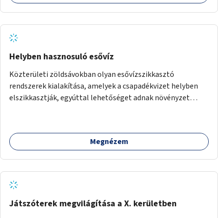
térképes megjelenítéssel és időbeli bontásban.
Helyben hasznosuló esővíz
Közterületi zöldsávokban olyan esővízszikkasztó
rendszerek kialakítása, amelyek a csapadékvizet helyben
elszikkasztják, egyúttal lehetőséget adnak növényzet
telepítésére is.
Megnézem
Játszóterek megvilágítása a X. kerületben