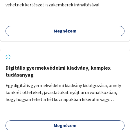
vehetnek kertészeti szakemberek irányításával.
Megnézem
Digitális gyermekvédelmi kiadvány, komplex
tudásanyag
Egy digitális gyermekvédelmi kiadvány kidolgozása, amely
konkrét ötleteket, javaslatokat nyújt arra vonatkozóan,
hogy hogyan lehet a hétköznapokban kikerülni vagy
helyettesíteni a kisgyerekek okoseszköz-használatát.
Megnézem