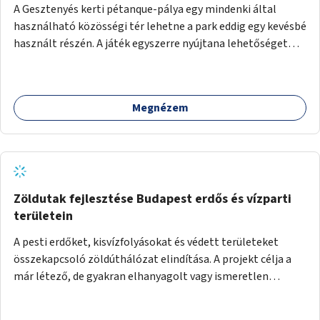
A Gesztenyés kerti pétanque-pálya egy mindenki által
használható közösségi tér lehetne a park eddig egy kevésbé
használt részén. A játék egyszerre nyújtana lehetőséget
kikapcsolódásra, társasági élményre és sportolásra –
generációkon átívelően, akár mozgásukban korlátozott,
autizmussal vagy demenciával élő emberek számára is.
Megnézem
Zöldutak fejlesztése Budapest erdős és vízparti
területein
A pesti erdőket, kisvízfolyásokat és védett területeket
összekapcsoló zöldúthálózat elindítása. A projekt célja a
már létező, de gyakran elhanyagolt vagy ismeretlen
ösvények biztonságosabbá és használhatóbbá tétele,
különösen a közúti átvezetések, csúszós szakaszok és