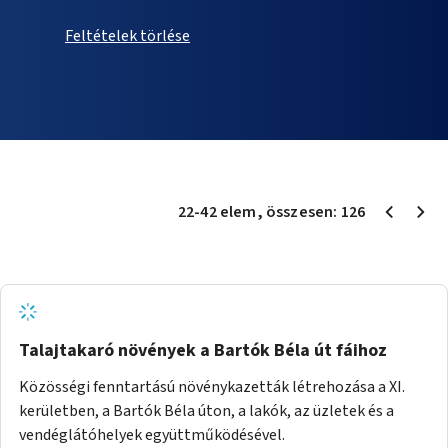
Feltételek törlése
22
-
42
elem
, összesen:
126
Talajtakaró növények a Bartók Béla út fáihoz
Közösségi fenntartású növénykazetták létrehozása a XI.
kerületben, a Bartók Béla úton, a lakók, az üzletek és a
vendéglátóhelyek együttműködésével.