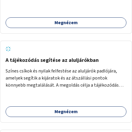
Megnézem
A tájékozódás segítése az aluljárókban
Színes csíkok és nyilak felfestése az aluljárók padlójára,
amelyek segítik a kijáratok és az átszállási pontok
könnyebb megtalálását. A megoldás célja a tájékozódás
egyszerűsítése, különösen a kevésbé gyakran közlekedők és
a turisták számára, nemzetközi jó gyakorlatok alapján.
Megnézem