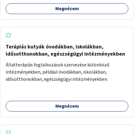
szűkületek javításával, néhány ponton pedig helyszíni
Megnézem
beavatkozással (pl. táblák kihelyezése, hulladékgyűjtők,
akadálymentesítés). Az útvonalak kijelölése és
koncepcióterv-szintű összekötése támogatná a
zöldutakon való közlekedést.
Terápiás kutyák óvodákban, iskolákban,
idősotthonokban, egészségügyi intézményekben
Állatterápiás foglalkozások szervezése különböző
intézményekben, például óvodákban, iskolákban,
idősotthonokban, egészségügyi intézményekben.
Megnézem