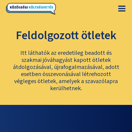
Feldolgozott ötletek
Itt láthatók az eredetileg beadott és
szakmai jóváhagyást kapott ötletek
átdolgozásával, újrafogalmazásával, adott
esetben összevonásával létrehozott
végleges ötletek, amelyek a szavazólapra
kerülhetnek.