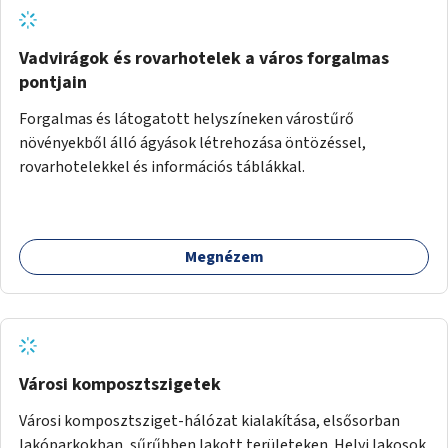
Vadvirágok és rovarhotelek a város forgalmas
pontjain
Forgalmas és látogatott helyszíneken várostűrő
növényekből álló ágyások létrehozása öntözéssel,
rovarhotelekkel és információs táblákkal.
Megnézem
Városi komposztszigetek
Városi komposztsziget-hálózat kialakítása, elsősorban
lakóparkokban, sűrűbben lakott területeken. Helyi lakosok