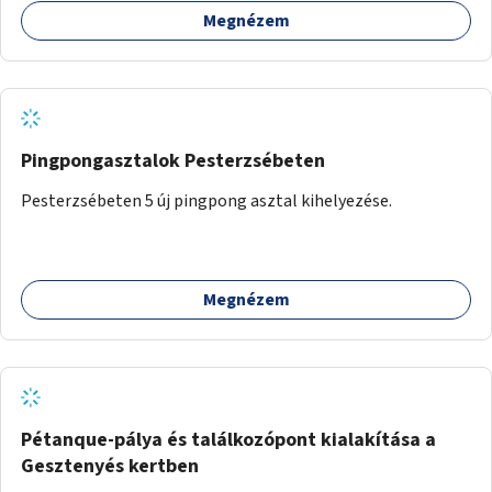
teljes körű, komplex felújítására.
Megnézem
Pingpongasztalok Pesterzsébeten
Pesterzsébeten 5 új pingpong asztal kihelyezése.
Megnézem
Pétanque-pálya és találkozópont kialakítása a
Gesztenyés kertben