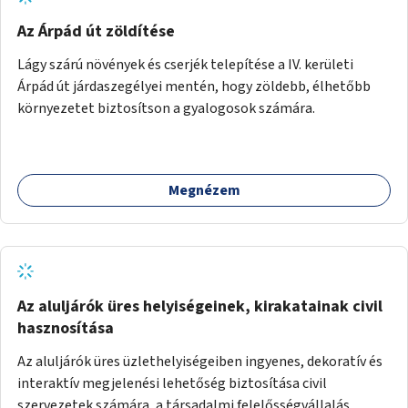
Az Árpád út zöldítése
Lágy szárú növények és cserjék telepítése a IV. kerületi
Árpád út járdaszegélyei mentén, hogy zöldebb, élhetőbb
környezetet biztosítson a gyalogosok számára.
Megnézem
Az aluljárók üres helyiségeinek, kirakatainak civil
hasznosítása
Az aluljárók üres üzlethelyiségeiben ingyenes, dekoratív és
interaktív megjelenési lehetőség biztosítása civil
szervezetek számára, a társadalmi felelősségvállalás