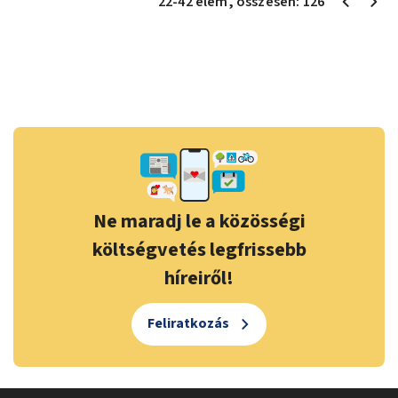
22
-
42
elem
, összesen:
126
Ne maradj le a közösségi
költségvetés legfrissebb
híreiről!
Feliratkozás