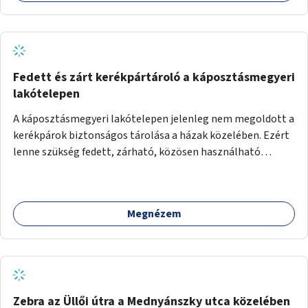
Fedett és zárt kerékpártároló a káposztásmegyeri
lakótelepen
A káposztásmegyeri lakótelepen jelenleg nem megoldott a
kerékpárok biztonságos tárolása a házak közelében. Ezért
lenne szükség fedett, zárható, közösen használható
kerékpártárolók kialakítására, amelyek védelmet nyújtanak
az időjárás viszontagságaival szemben.
Megnézem
Zebra az Üllői útra a Mednyánszky utca közelében