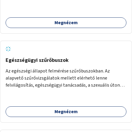
Megnézem
Egészségügyi szűrőbuszok
Az egészségi állapot felmérése szűrőbuszokban. Az
alapvető szűrővizsgálatok mellett elérhető lenne
felvilágosítás, egészségügyi tanácsadás, a szexuális úton
terjedő betegségek szűrése és a szenvedélybetegek
támogatása.
Megnézem