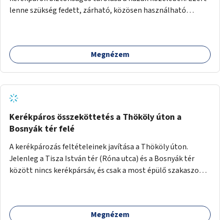
lenne szükség fedett, zárható, közösen használható
kerékpártárolók kialakítására, amelyek védelmet nyújtanak
az időjárás viszontagságaival szemben.
Megnézem
Kerékpáros összeköttetés a Thököly úton a
Bosnyák tér felé
A kerékpározás feltételeinek javítása a Thököly úton.
Jelenleg a Tisza István tér (Róna utca) és a Bosnyák tér
között nincs kerékpársáv, és csak a most épülő szakaszon
folytatódik a Bosnyák tér után.
Megnézem