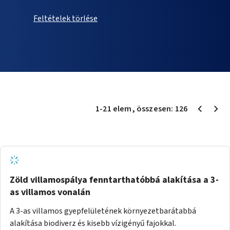
Feltételek törlése
1
-
21
elem
, összesen:
126
Zöld villamospálya fenntarthatóbbá alakítása a 3-
as villamos vonalán
A 3-as villamos gyepfelületének környezetbarátabbá
alakítása biodiverz és kisebb vízigényű fajokkal.