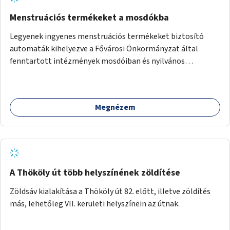
több korosztály számára.
Menstruációs termékeket a mosdókba
Legyenek ingyenes menstruációs termékeket biztosító
automaták kihelyezve a Fővárosi Önkormányzat által
fenntartott intézmények mosdóiban és nyilvános
illemhelyeken.
Megnézem
A Thököly út több helyszínének zöldítése
Zöldsáv kialakítása a Thököly út 82. előtt, illetve zöldítés
más, lehetőleg VII. kerületi helyszínein az útnak.