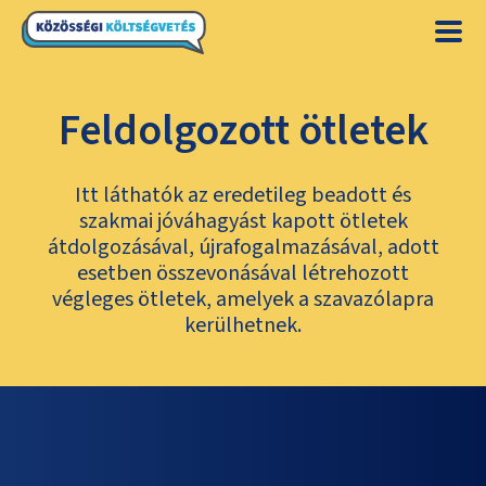
Feldolgozott ötletek
Itt láthatók az eredetileg beadott és
szakmai jóváhagyást kapott ötletek
átdolgozásával, újrafogalmazásával, adott
esetben összevonásával létrehozott
végleges ötletek, amelyek a szavazólapra
kerülhetnek.