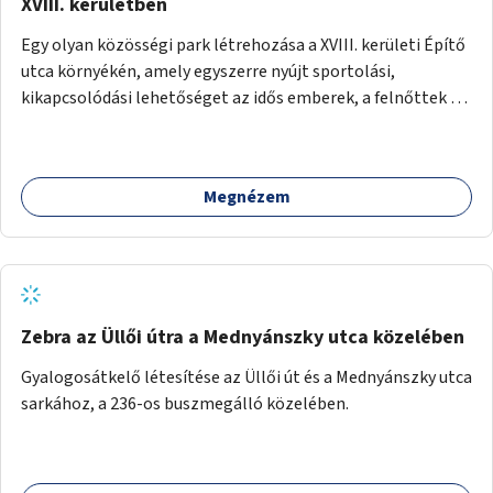
XVIII. kerületben
Egy olyan közösségi park létrehozása a XVIII. kerületi Építő
utca környékén, amely egyszerre nyújt sportolási,
kikapcsolódási lehetőséget az idős emberek, a felnőttek és
a gyerekek számára is.
Megnézem
Zebra az Üllői útra a Mednyánszky utca közelében
Gyalogosátkelő létesítése az Üllői út és a Mednyánszky utca
sarkához, a 236-os buszmegálló közelében.