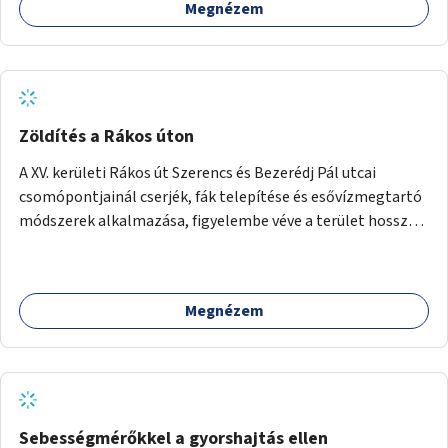
Megnézem
Zöldítés a Rákos úton
A XV. kerületi Rákos út Szerencs és Bezerédj Pál utcai
csomópontjainál cserjék, fák telepítése és esővízmegtartó
módszerek alkalmazása, figyelembe véve a terület hosszú
távú átalakítási terveit.
Megnézem
Sebességmérőkkel a gyorshajtás ellen