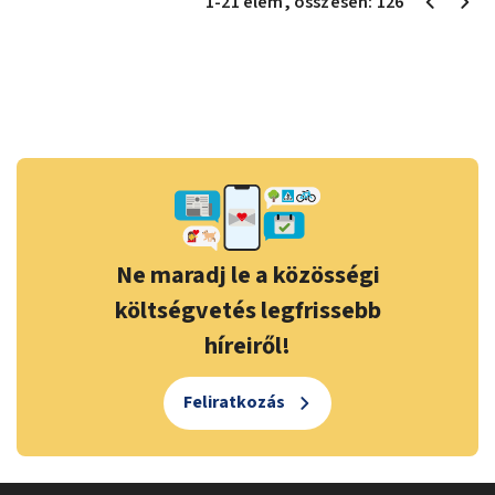
1
-
21
elem
, összesen:
126
Ne maradj le a közösségi
költségvetés legfrissebb
híreiről!
Feliratkozás