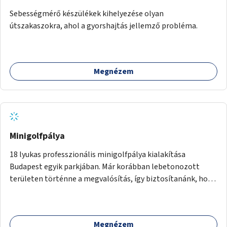
Sebességmérő készülékek kihelyezése olyan
útszakaszokra, ahol a gyorshajtás jellemző probléma.
Megnézem
Minigolfpálya
18 lyukas professzionális minigolfpálya kialakítása
Budapest egyik parkjában. Már korábban lebetonozott
területen történne a megvalósítás, így biztosítanánk, hogy
ne vesszen el további zöldfelület.
Megnézem