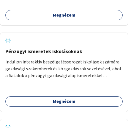
Megnézem
Pénzügyi ismeretek iskolásoknak
Induljon interaktív beszélgetéssorozat iskolások számára
gazdasági szakemberek és közgazdászok vezetésével, ahol
a fiatalok a pénzügyi-gazdasági alapismeretekkel
kapcsolatban tájékozódhatnak. A program többalkalmas
lenne, heti rendszerességgel tartanák iskolai csoportok
számára, önkormányzati intézményben vagy külső
Megnézem
helyszínen iskolai együttműködéssel. A szervezést az
Önkormányzat koordinálná, a tematikát a szakemberek
alakítanák ki, külön figyelmet fordítva a hátrányos helyzetű
gyerekek bevonására is. A program pilot jelleggel indulna,