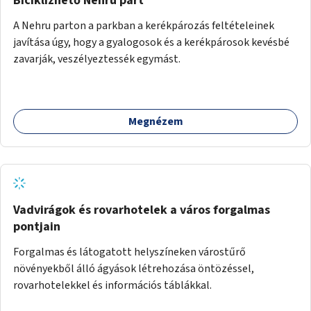
Biciklizhető Nehru part
A Nehru parton a parkban a kerékpározás feltételeinek
javítása úgy, hogy a gyalogosok és a kerékpárosok kevésbé
zavarják, veszélyeztessék egymást.
Megnézem
Vadvirágok és rovarhotelek a város forgalmas
pontjain
Forgalmas és látogatott helyszíneken várostűrő
növényekből álló ágyások létrehozása öntözéssel,
rovarhotelekkel és információs táblákkal.