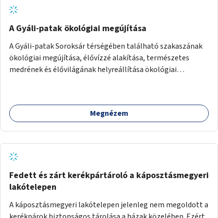
A Gyáli-patak ökológiai megújítása
A Gyáli-patak Soroksár térségében található szakaszának
ökológiai megújítása, élővízzé alakítása, természetes
medrének és élővilágának helyreállítása ökológiai
szakértők bevonásával.
Megnézem
Fedett és zárt kerékpártároló a káposztásmegyeri
lakótelepen
A káposztásmegyeri lakótelepen jelenleg nem megoldott a
kerékpárok biztonságos tárolása a házak közelében. Ezért