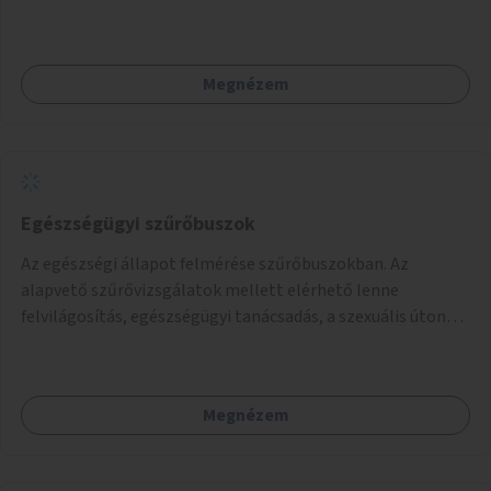
Megnézem
Egészségügyi szűrőbuszok
Az egészségi állapot felmérése szűrőbuszokban. Az
alapvető szűrővizsgálatok mellett elérhető lenne
felvilágosítás, egészségügyi tanácsadás, a szexuális úton
terjedő betegségek szűrése és a szenvedélybetegek
támogatása.
Megnézem