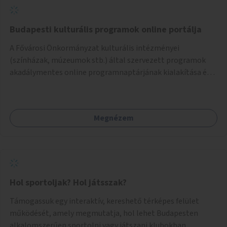
Budapesti kulturális programok online portálja
A Fővárosi Önkormányzat kulturális intézményei
(színházak, múzeumok stb.) által szervezett programok
akadálymentes online programnaptárjának kialakítása és
működtetése. Átfogó és naprakész tartalommal.
Megnézem
Hol sportoljak? Hol játsszak?
Támogassuk egy interaktív, kereshető térképes felület
működését, amely megmutatja, hol lehet Budapesten
alkalomszerűen sportolni vagy játszani klubokban,