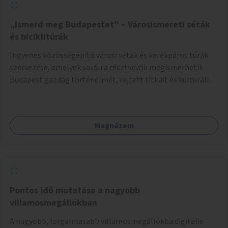
„Ismerd meg Budapestet” – Városismereti séták
és biciklitúrák
Ingyenes közösségépítő városi séták és kerékpáros túrák
szervezése, amelyek során a résztvevők megismerhetik
Budapest gazdag történelmét, rejtett titkait és kulturális
értékeit. A város felfedezése összekötve a mozgás
népszerűsítésével mindenki számára nagy élményt
nyújthat.
Megnézem
Pontos idő mutatása a nagyobb
villamosmegállókban
A nagyobb, forgalmasabb villamosmegállókba digitális