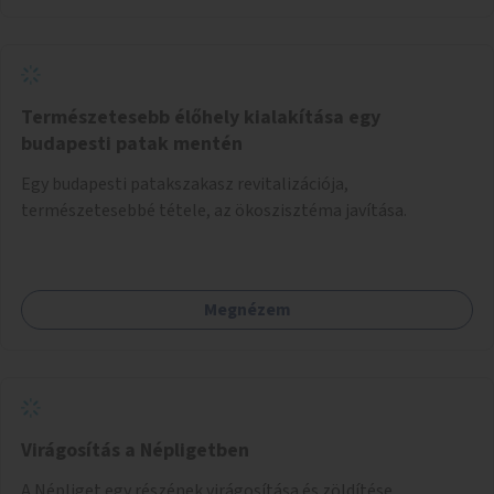
Természetesebb élőhely kialakítása egy
budapesti patak mentén
Egy budapesti patakszakasz revitalizációja,
természetesebbé tétele, az ökoszisztéma javítása.
Megnézem
Virágosítás a Népligetben
A Népliget egy részének virágosítása és zöldítése