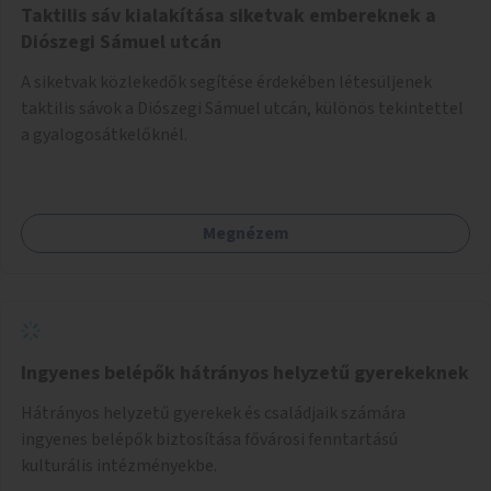
Taktilis sáv kialakítása siketvak embereknek a
Diószegi Sámuel utcán
A siketvak közlekedők segítése érdekében létesüljenek
taktilis sávok a Diószegi Sámuel utcán, különös tekintettel
a gyalogosátkelőknél.
Megnézem
Ingyenes belépők hátrányos helyzetű gyerekeknek
Hátrányos helyzetű gyerekek és családjaik számára
ingyenes belépők biztosítása fővárosi fenntartású
kulturális intézményekbe.