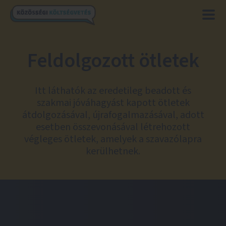
Feldolgozott ötletek
Itt láthatók az eredetileg beadott és
szakmai jóváhagyást kapott ötletek
átdolgozásával, újrafogalmazásával, adott
esetben összevonásával létrehozott
végleges ötletek, amelyek a szavazólapra
kerülhetnek.