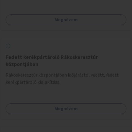
Megnézem
Fedett kerékpártároló Rákoskeresztúr
központjában
Rákoskeresztúr központjában időjárástól védett, fedett
kerékpártároló kialakítása.
Megnézem