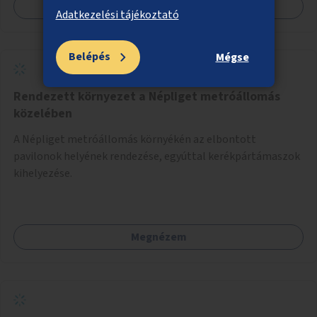
Megnézem
Adatkezelési tájékoztató
Belépés
Mégse
Rendezett környezet a Népliget metróállomás
közelében
A Népliget metróállomás környékén az elbontott
pavilonok helyének rendezése, egyúttal kerékpártámaszok
kihelyezése.
Megnézem