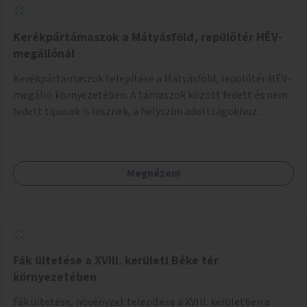
Kerékpártámaszok a Mátyásföld, repülőtér HÉV-
megállónál
Kerékpártámaszok telepítése a Mátyásföld, repülőtér HÉV-
megálló környezetében. A támaszok között fedett és nem
fedett típusok is lesznek, a helyszíni adottságokhoz
igazodva.
Megnézem
Fák ültetése a XVIII. kerületi Béke tér
környezetében
Fák ültetése, növényzet telepítése a XVIII. kerületben a