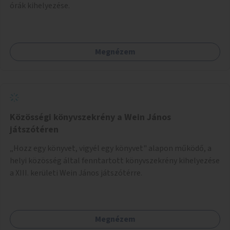
órák kihelyezése.
Megnézem
Közösségi könyvszekrény a Wein János
játszótéren
„Hozz egy könyvet, vigyél egy könyvet" alapon működő, a
helyi közösség által fenntartott könyvszekrény kihelyezése
a XIII. kerületi Wein János játszótérre.
Megnézem