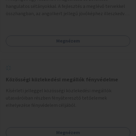
hangulatos sétányokkal. A fejlesztés a meglévő tervekkel
összhangban, az angolkert jellegű jövőképhez illeszkedve
valósulhat meg.
Megnézem
Közösségi közlekedési megállók fényvédelme
Kísérleti jelleggel közösségi közlekedési megállók
utasváróiban részben fényáteresztő tetőelemek
elhelyezése fényvédelem céljából.
Megnézem