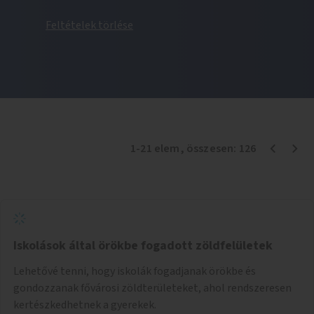
Feltételek törlése
1
-
21
elem
, összesen:
126
Iskolások által örökbe fogadott zöldfelületek
Lehetővé tenni, hogy iskolák fogadjanak örökbe és
gondozzanak fővárosi zöldterületeket, ahol rendszeresen
kertészkedhetnek a gyerekek.