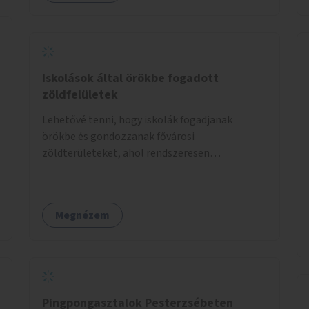
Iskolások által örökbe fogadott
zöldfelületek
Lehetővé tenni, hogy iskolák fogadjanak
örökbe és gondozzanak fővárosi
zöldterületeket, ahol rendszeresen
kertészkedhetnek a gyerekek.
Megnézem
Pingpongasztalok Pesterzsébeten