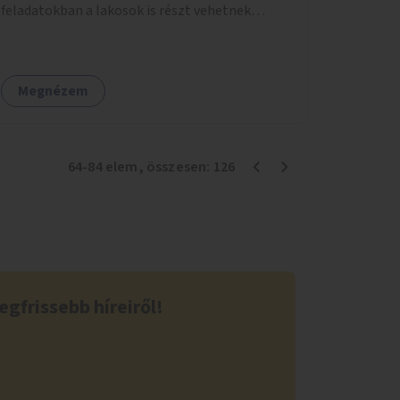
feladatokban a lakosok is részt vehetnek
kertészeti szakemberek irányításával.
Megnézem
64
-
84
elem
, összesen:
126
egfrissebb híreiről!