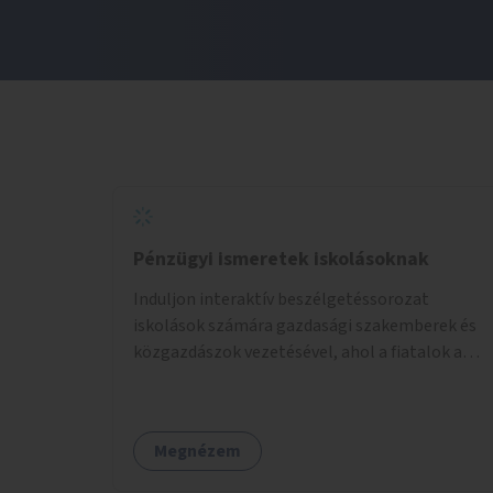
Pénzügyi ismeretek iskolásoknak
Induljon interaktív beszélgetéssorozat
iskolások számára gazdasági szakemberek és
közgazdászok vezetésével, ahol a fiatalok a
pénzügyi-gazdasági alapismeretekkel
kapcsolatban tájékozódhatnak. A program
többalkalmas lenne, heti rendszerességgel
Megnézem
tartanák iskolai csoportok számára,
önkormányzati intézményben vagy külső