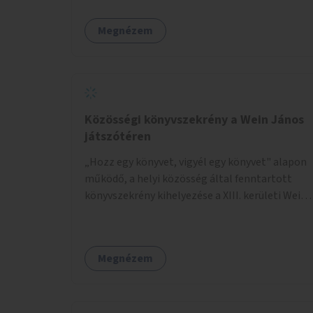
Megnézem
Közösségi könyvszekrény a Wein János
játszótéren
„Hozz egy könyvet, vigyél egy könyvet" alapon
működő, a helyi közösség által fenntartott
könyvszekrény kihelyezése a XIII. kerületi Wein
János játszótérre.
Megnézem