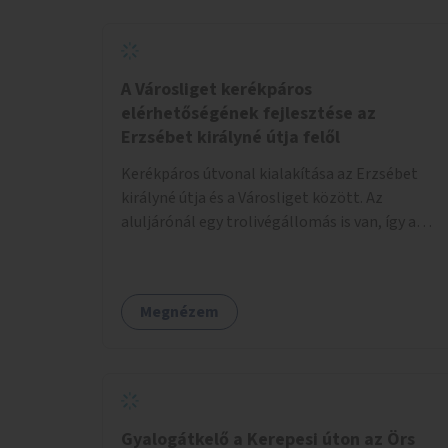
helyszínen iskolai együttműködéssel. A
szervezést az Önkormányzat koordinálná, a
tematikát a szakemberek alakítanák ki, külön
figyelmet fordítva a hátrányos helyzetű
A Városliget kerékpáros
gyerekek bevonására is. A program pilot
elérhetőségének fejlesztése az
jelleggel indulna, több korosztály számára.
Erzsébet királyné útja felől
Kerékpáros útvonal kialakítása az Erzsébet
királyné útja és a Városliget között. Az
aluljárónál egy trolivégállomás is van, így a
kerékpáros infrastruktúrát úgy kell kialakítani,
hogy biztonságosan lehessen biciklizni a
troliforgalom mellett is. Az útvonal
Megnézem
átvezetésre kerülne a Hungária körúton, majd a
Városligetig folytatódna a Hermina utat
keresztezve.
Gyalogátkelő a Kerepesi úton az Örs