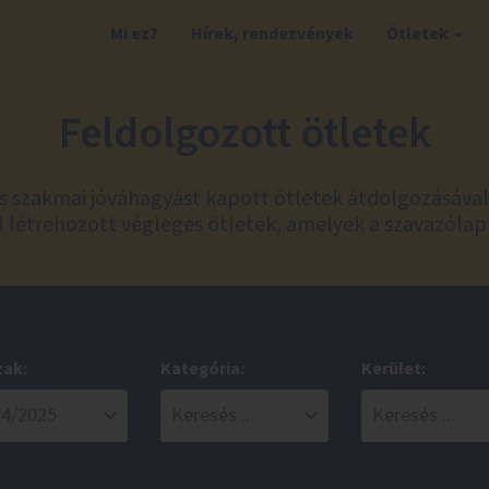
Mi ez?
Hírek, rendezvények
Ötletek
Feldolgozott ötletek
és szakmai jóváhagyást kapott ötletek átdolgozásáva
 létrehozott végleges ötletek, amelyek a szavazólap
zak:
Kategória:
Kerület: