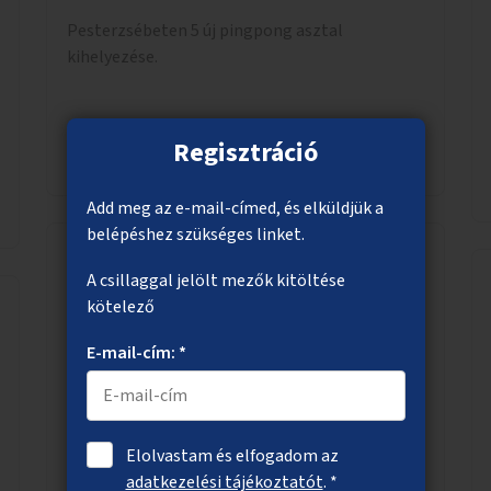
Pesterzsébeten 5 új pingpong asztal
kihelyezése.
Regisztráció
Megnézem
Add meg az e-mail-címed, és elküldjük a
belépéshez szükséges linket.
A csillaggal jelölt mezők kitöltése
Menstruációs termékeket a mosdókba
kötelező
Legyenek ingyenes menstruációs termékeket
E-mail-cím: *
biztosító automaták kihelyezve a Fővárosi
Önkormányzat által fenntartott intézmények
mosdóiban és nyilvános illemhelyeken.
Elolvastam és elfogadom az
adatkezelési tájékoztatót
. *
Megnézem