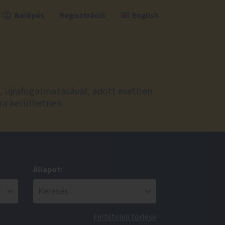
Belépés
Regisztráció
English
l, újrafogalmazásával, adott esetben
ra kerülhetnek.
Állapot:
Feltételek törlése