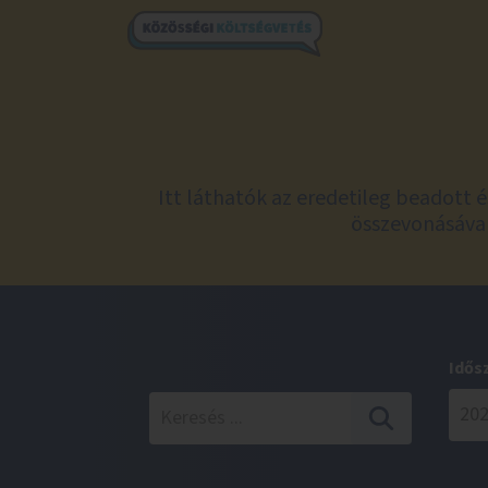
Itt láthatók az eredetileg beadott 
összevonásával
Idős