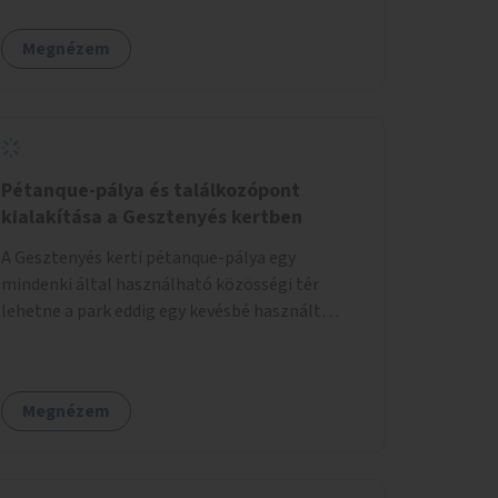
Megnézem
Pétanque-pálya és találkozópont
kialakítása a Gesztenyés kertben
A Gesztenyés kerti pétanque-pálya egy
mindenki által használható közösségi tér
lehetne a park eddig egy kevésbé használt
részén. A játék egyszerre nyújtana lehetőséget
kikapcsolódásra, társasági élményre és
sportolásra – generációkon átívelően, akár
Megnézem
mozgásukban korlátozott, autizmussal vagy
demenciával élő emberek számára is.