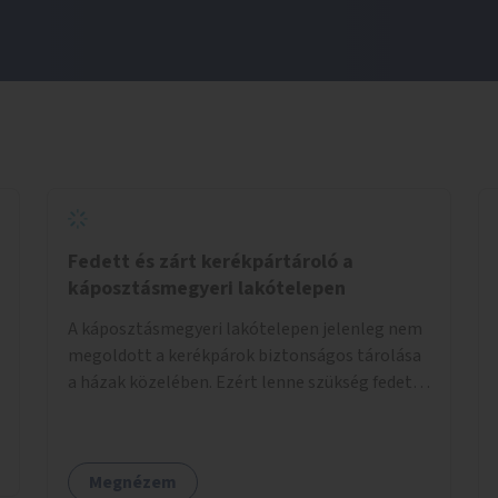
Fedett és zárt kerékpártároló a
káposztásmegyeri lakótelepen
A káposztásmegyeri lakótelepen jelenleg nem
megoldott a kerékpárok biztonságos tárolása
a házak közelében. Ezért lenne szükség fedett,
zárható, közösen használható kerékpártárolók
kialakítására, amelyek védelmet nyújtanak az
időjárás viszontagságaival szemben.
Megnézem