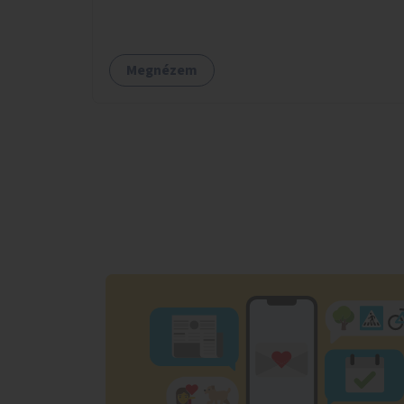
akkor is használható, ha a könyvtár zárva van.
Megnézem