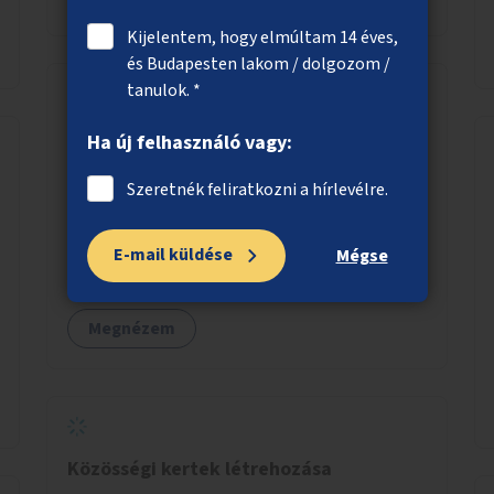
Kijelentem, hogy elmúltam 14 éves,
és Budapesten lakom / dolgozom /
tanulok. *
Utcazenepontok a városban
Ha új felhasználó vagy:
Utcazenepontok kialakítása a városban,
Szeretnék feliratkozni a hírlevélre.
amelyek akusztikailag megfelelők, és a
közönség zavartalanul élvezheti az
E-mail küldése
előadásokat. A zenészek egy időpontfoglalón
Mégse
jelentkezhetnek be fellépni.
Megnézem
Közösségi kertek létrehozása