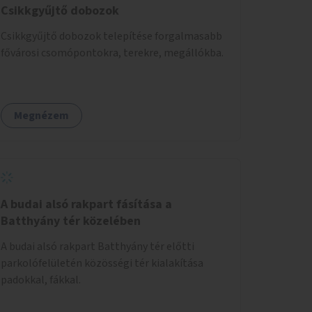
Csikkgyűjtő dobozok
Csikkgyűjtő dobozok telepítése forgalmasabb
fővárosi csomópontokra, terekre, megállókba.
Megnézem
A budai alsó rakpart fásítása a
Batthyány tér közelében
A budai alsó rakpart Batthyány tér előtti
parkolófelületén közösségi tér kialakítása
padokkal, fákkal.