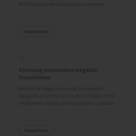
Két közösségi kert kialakítása a városban.
Megnézem
Közösségi közlekedési megállók
fényvédelme
Kísérleti jelleggel közösségi közlekedési
megállók utasváróiban részben fényáteresztő
tetőelemek elhelyezése fényvédelem céljából.
Megnézem