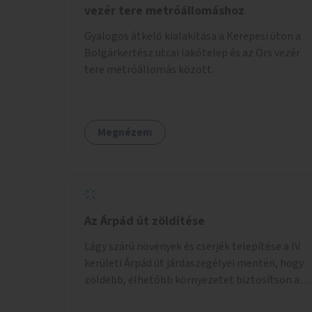
vezér tere metróállomáshoz
Gyalogos átkelő kialakítása a Kerepesi úton a
Bolgárkertész utcai lakótelep és az Örs vezér
tere metróállomás között.
Megnézem
Az Árpád út zöldítése
Lágy szárú növények és cserjék telepítése a IV.
kerületi Árpád út járdaszegélyei mentén, hogy
zöldebb, élhetőbb környezetet biztosítson a
gyalogosok számára.