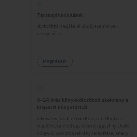
Társasjátékklubok
Nyitott társasjátékklubok, események
szervezése.
Megnézem
0–24 órás könyvkölcsönző szekrény a
kispesti könyvtárnál
A Fővárosi Szabó Ervin Könyvtár Üllői úti
tagkönyvtáránál egy olvasójeggyel nyitható
könyvkölcsönző szekrény telepítése, amely