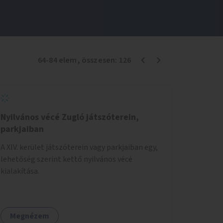
64
-
84
elem
, összesen:
126
Nyilvános vécé Zugló játszóterein,
parkjaiban
A XIV. kerület játszóterein vagy parkjaiban egy,
lehetőség szerint kettő nyilvános vécé
kialakítása.
Megnézem