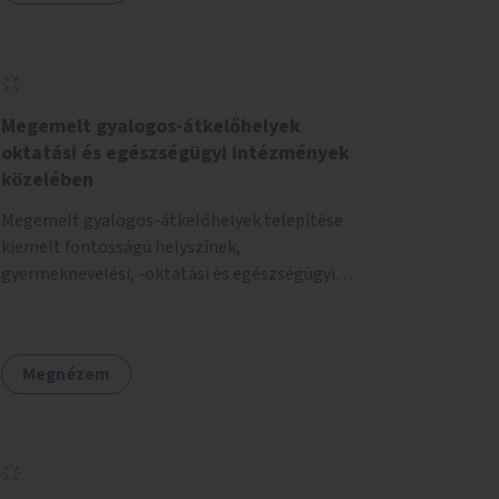
Megemelt gyalogos-átkelőhelyek
oktatási és egészségügyi intézmények
közelében
Megemelt gyalogos-átkelőhelyek telepítése
kiemelt fontosságú helyszínek,
gyermeknevelési, -oktatási és egészségügyi
intézmények közelében Budapest különböző
pontjain, 7–12 helyszínen.
Megnézem