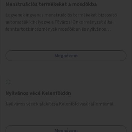
Menstruációs termékeket a mosdókba
Legyenek ingyenes menstruációs termékeket biztosító
automaták kihelyezve a Fővárosi Önkormányzat által
fenntartott intézmények mosdóiban és nyilvános
illemhelyeken.
Megnézem
Nyilvános vécé Kelenföldön
Nyilvános vécé kialakítása Kelenföld vasútállomásnál.
Megnézem