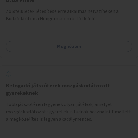
úttól kifelé
Zöldfelületek létesítése erre alkalmas helyszíneken a
Budafoki úton a Hengermalom úttól kifelé.
Megnézem
Befogadó játszóterek mozgáskorlátozott
gyerekeknek
Több játszótéren legyenek olyan játékok, amelyet
mozgáskorlátozott gyerekek is tudnak használni. Emellett
a megközelítés is legyen akadálymentes.