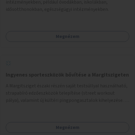
intézményekben, például óvodákban, iskolákban,
idősotthonokban, egészségügyi intézményekben.
Megnézem
Ingyenes sporteszközök bővítése a Margitszigeten
A Margitsziget északi részén saját testsúllyal használható,
strapabíró edzőeszközök telepítése (street workout
pálya), valamint új kültéri pingpongasztalok kihelyezése. A
meglévő fitneszterület jelenleg alig felszerelt, így
kihasználatlan. A pingpongasztalok telepítésével egy
népszerű, ingyenes sportolási lehetőség válna elérhetővé a
Megnézem
sziget északi felén, ahol jelenleg egyetlen asztal sem