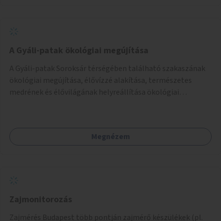
található.
A Gyáli-patak ökológiai megújítása
A Gyáli-patak Soroksár térségében található szakaszának
ökológiai megújítása, élővízzé alakítása, természetes
medrének és élővilágának helyreállítása ökológiai
szakértők bevonásával.
Megnézem
Zajmonitorozás
Zajmérés Budapest több pontján zajmérő készülékek (pl.