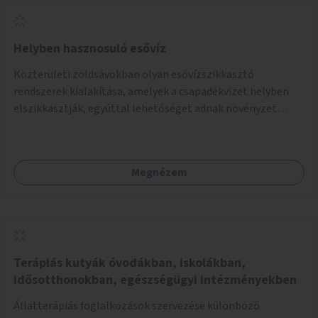
Helyben hasznosuló esővíz
Közterületi zöldsávokban olyan esővízszikkasztó
rendszerek kialakítása, amelyek a csapadékvizet helyben
elszikkasztják, egyúttal lehetőséget adnak növényzet
telepítésére is.
Megnézem
Terápiás kutyák óvodákban, iskolákban,
idősotthonokban, egészségügyi intézményekben
Állatterápiás foglalkozások szervezése különböző