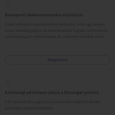
Budapesti önkéntesmunka-adatbázis
Önkormányzati üzemeltetésű weboldal, ahol egy helyen
össze vannak gyűjtve az önkénteseket fogadó szervezetek,
önkormányzati intézmények. Az önkéntes munkát vállalók
így könnyen kereshetnek helyszín és/vagy intézmény,
illetve a munka jellege alapján, és kapcsolatba tudnak lépni
az önkénteseket fogadó szervezetekkel. Maga az önkéntes
Megnézem
munka már az önkormányzattól függetlenül folyna, az
önkormányzat a weboldal üzemeltetését és
népszerűsítését végezné, amelynek kiemelt része lenne az
adatok naprakészen tartása.
Közösségi pétanque-pálya a Dzsungel parkba
A XI. kerületi Dzsungel park sportolásra kijelölt részén
pétanque-pálya kialakítása.