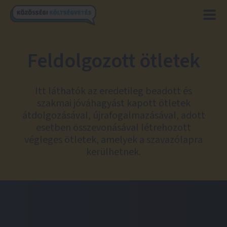
Feldolgozott ötletek
Itt láthatók az eredetileg beadott és
szakmai jóváhagyást kapott ötletek
átdolgozásával, újrafogalmazásával, adott
esetben összevonásával létrehozott
végleges ötletek, amelyek a szavazólapra
kerülhetnek.