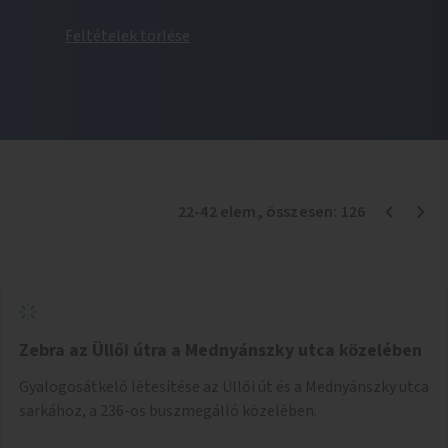
Feltételek törlése
22
-
42
elem
, összesen:
126
Zebra az Üllői útra a Mednyánszky utca közelében
Gyalogosátkelő létesítése az Üllői út és a Mednyánszky utca
sarkához, a 236-os buszmegálló közelében.