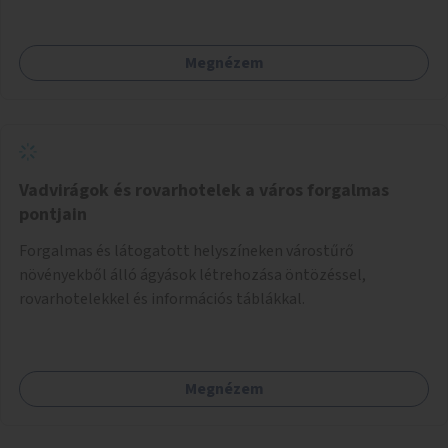
Megnézem
Vadvirágok és rovarhotelek a város forgalmas
pontjain
Forgalmas és látogatott helyszíneken várostűrő
növényekből álló ágyások létrehozása öntözéssel,
rovarhotelekkel és információs táblákkal.
Megnézem