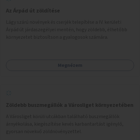
Az Árpád út zöldítése
Lágy szárú növények és cserjék telepítése a IV. kerületi
Árpád út járdaszegélyei mentén, hogy zöldebb, élhetőbb
környezetet biztosítson a gyalogosok számára.
Megnézem
Zöldebb buszmegállók a Városliget környezetében
A Városliget körüli utcákban található buszmegállók
árnyékolása, kiegészítése kevés karbantartást igénylő,
gyorsan növekvő zöldnövényzettel.