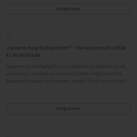
Megnézem
„Ismerd meg Budapestet” – Városismereti séták
és biciklitúrák
Ingyenes közösségépítő városi séták és kerékpáros túrák
szervezése, amelyek során a résztvevők megismerhetik
Budapest gazdag történelmét, rejtett titkait és kulturális
értékeit. A város felfedezése összekötve a mozgás
népszerűsítésével mindenki számára nagy élményt
nyújthat.
Megnézem