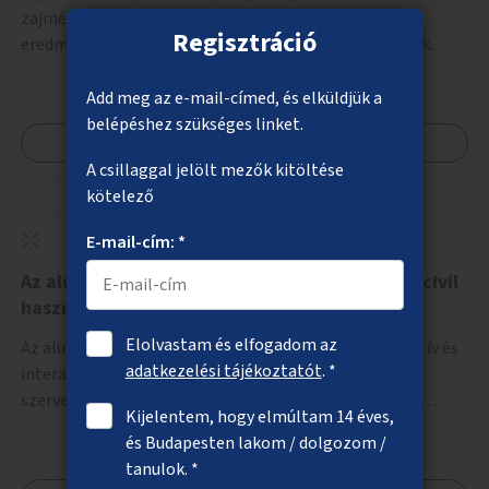
zajmérő traffipax) segítségével, amelyek mérési
Regisztráció
eredményei alapján zajvédelmi intézkedések hozhatók.
Add meg az e-mail-címed, és elküldjük a
belépéshez szükséges linket.
Megnézem
A csillaggal jelölt mezők kitöltése
kötelező
E-mail-cím: *
Az aluljárók üres helyiségeinek, kirakatainak civil
hasznosítása
Elolvastam és elfogadom az
Az aluljárók üres üzlethelyiségeiben ingyenes, dekoratív és
adatkezelési tájékoztatót
. *
interaktív megjelenési lehetőség biztosítása civil
szervezetek számára, a társadalmi felelősségvállalás
Kijelentem, hogy elmúltam 14 éves,
jegyében. A cél, hogy közérdekű, segítő tevékenységeket
és Budapesten lakom / dolgozom /
mutassanak be látványos, gondolatébresztő formában,
tanulok. *
például rajzokkal, kérdésekkel, üzenetküldési lehetőséggel