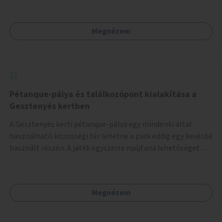
Megnézem
Pétanque-pálya és találkozópont kialakítása a
Gesztenyés kertben
A Gesztenyés kerti pétanque-pálya egy mindenki által
használható közösségi tér lehetne a park eddig egy kevésbé
használt részén. A játék egyszerre nyújtana lehetőséget
kikapcsolódásra, társasági élményre és sportolásra –
generációkon átívelően, akár mozgásukban korlátozott,
autizmussal vagy demenciával élő emberek számára is.
Megnézem