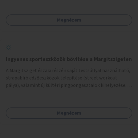
Megnézem
Ingyenes sporteszközök bővítése a Margitszigeten
A Margitsziget északi részén saját testsúllyal használható,
strapabíró edzőeszközök telepítése (street workout
pálya), valamint új kültéri pingpongasztalok kihelyezése. A
meglévő fitneszterület jelenleg alig felszerelt, így
kihasználatlan. A pingpongasztalok telepítésével egy
népszerű, ingyenes sportolási lehetőség válna elérhetővé a
Megnézem
sziget északi felén, ahol jelenleg egyetlen asztal sem
található.