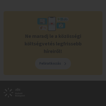
Ne maradj le a közösségi
költségvetés legfrissebb
híreiről!
Feliratkozás