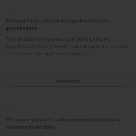
Befogadó játszóterek mozgáskorlátozott
gyerekeknek
Több játszótéren legyenek olyan játékok, amelyet
mozgáskorlátozott gyerekek is tudnak használni. Emellett
a megközelítés is legyen akadálymentes.
Megnézem
Pétanque-pálya és találkozópont kialakítása a
Gesztenyés kertben