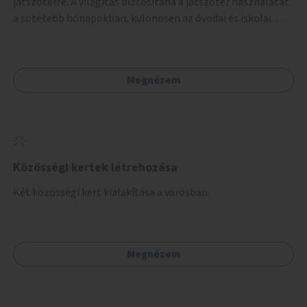
játszótérre. A világítás biztosítaná a játszótér használatát
a sötétebb hónapokban, különösen az óvodai és iskolai
foglalkozások utáni időszakban.
Megnézem
Közösségi kertek létrehozása
Két közösségi kert kialakítása a városban.
Megnézem