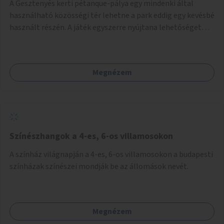
A Gesztenyés kerti pétanque-pálya egy mindenki által
használható közösségi tér lehetne a park eddig egy kevésbé
használt részén. A játék egyszerre nyújtana lehetőséget
kikapcsolódásra, társasági élményre és sportolásra –
generációkon átívelően, akár mozgásukban korlátozott,
autizmussal vagy demenciával élő emberek számára is.
Megnézem
Színészhangok a 4-es, 6-os villamosokon
A színház világnapján a 4-es, 6-os villamosokon a budapesti
színházak színészei mondják be az állomások nevét.
Megnézem