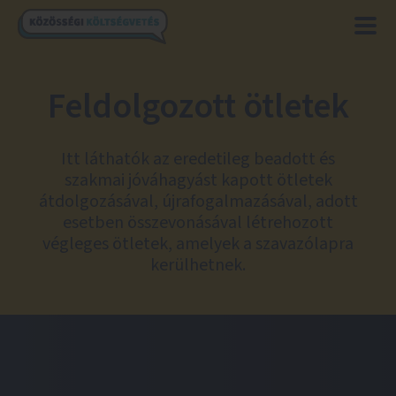
Feldolgozott ötletek
Itt láthatók az eredetileg beadott és
szakmai jóváhagyást kapott ötletek
átdolgozásával, újrafogalmazásával, adott
esetben összevonásával létrehozott
végleges ötletek, amelyek a szavazólapra
kerülhetnek.