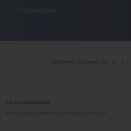
Feltételek törlése
64
-
84
elem
, összesen:
126
Társasjátékklubok
Nyitott társasjátékklubok, események szervezése.