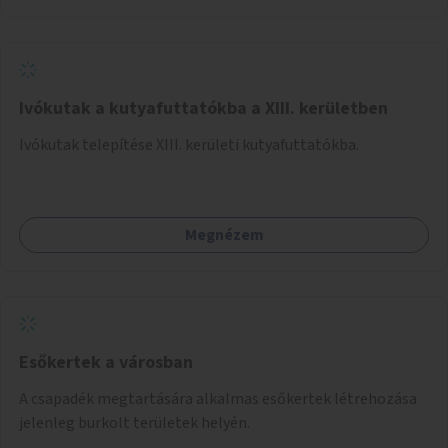
Önkormányzat koordinálná, a tematikát a szakemberek
alakítanák ki, külön figyelmet fordítva a hátrányos helyzetű
gyerekek bevonására is. A program pilot jelleggel indulna,
több korosztály számára.
Ivókutak a kutyafuttatókba a XIII. kerületben
Ivókutak telepítése XIII. kerületi kutyafuttatókba.
Megnézem
Esőkertek a városban
A csapadék megtartására alkalmas esőkertek létrehozása
jelenleg burkolt területek helyén.