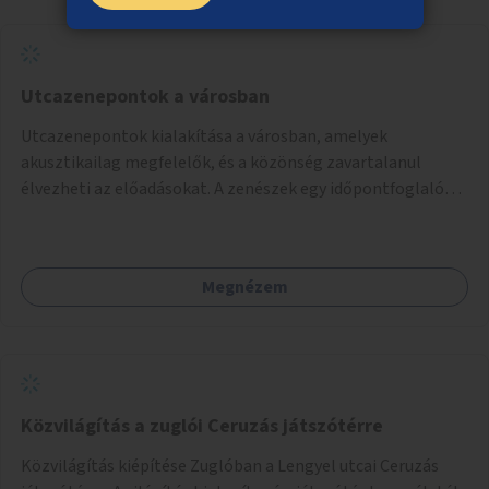
Utcazenepontok a városban
Utcazenepontok kialakítása a városban, amelyek
akusztikailag megfelelők, és a közönség zavartalanul
élvezheti az előadásokat. A zenészek egy időpontfoglalón
jelentkezhetnek be fellépni.
Megnézem
Közvilágítás a zuglói Ceruzás játszótérre
Közvilágítás kiépítése Zuglóban a Lengyel utcai Ceruzás