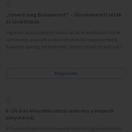
„Ismerd meg Budapestet” – Városismereti séták
és biciklitúrák
Ingyenes közösségépítő városi séták és kerékpáros túrák
szervezése, amelyek során a résztvevők megismerhetik
Budapest gazdag történelmét, rejtett titkait és kulturális
értékeit. A város felfedezése összekötve a mozgás
népszerűsítésével mindenki számára nagy élményt
nyújthat.
Megnézem
0–24 órás könyvkölcsönző szekrény a kispesti
könyvtárnál
A Fővárosi Szabó Ervin Könyvtár Üllői úti tagkönyvtáránál