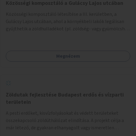
Közösségi komposztáló a Gulácsy Lajos utcában
Közösségi komposztáló létesítése a III. kerületben, a
Gulácsy Lajos utcában, ahol a környékbeli lakók legálisan
gyűjthetik a zöldhulladékot (pl. zöldség- vagy gyümölcshéj,
letört gallyak, falevelek), akár aprítási lehetőséggel is. A
fenntartható működés érdekében a lakosok számára
komposztmesteri képzést is biztosítunk. A komposztáló
Megnézem
csak akkor valósulhat meg, ha létrejön egy helyi fenntartó
közösség, amely vállalja a működtetést és a felügyeletet.
Zöldutak fejlesztése Budapest erdős és vízparti
területein
A pesti erdőket, kisvízfolyásokat és védett területeket
összekapcsoló zöldúthálózat elindítása. A projekt célja a
már létező, de gyakran elhanyagolt vagy ismeretlen
ösvények biztonságosabbá és használhatóbbá tétele,