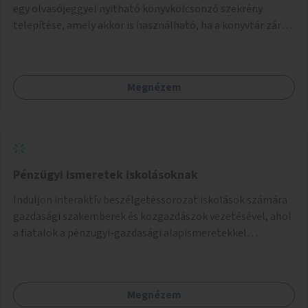
egy olvasójeggyel nyitható könyvkölcsönző szekrény
telepítése, amely akkor is használható, ha a könyvtár zárva
van.
Megnézem
Pénzügyi ismeretek iskolásoknak
Induljon interaktív beszélgetéssorozat iskolások számára
gazdasági szakemberek és közgazdászok vezetésével, ahol
a fiatalok a pénzügyi-gazdasági alapismeretekkel
kapcsolatban tájékozódhatnak. A program többalkalmas
lenne, heti rendszerességgel tartanák iskolai csoportok
számára, önkormányzati intézményben vagy külső
Megnézem
helyszínen iskolai együttműködéssel. A szervezést az