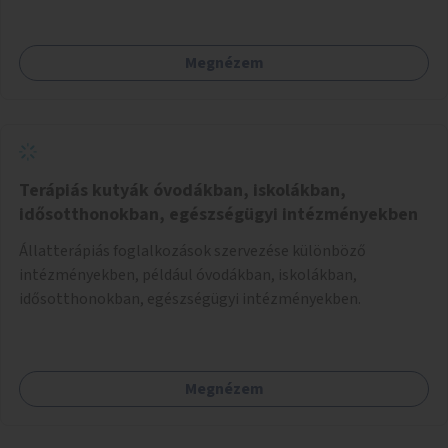
különösen a közúti átvezetések, csúszós szakaszok és
szűkületek javításával, néhány ponton pedig helyszíni
Megnézem
beavatkozással (pl. táblák kihelyezése, hulladékgyűjtők,
akadálymentesítés). Az útvonalak kijelölése és
koncepcióterv-szintű összekötése támogatná a
zöldutakon való közlekedést.
Terápiás kutyák óvodákban, iskolákban,
idősotthonokban, egészségügyi intézményekben
Állatterápiás foglalkozások szervezése különböző
intézményekben, például óvodákban, iskolákban,
idősotthonokban, egészségügyi intézményekben.
Megnézem