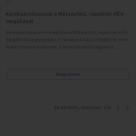
Kerékpártámaszok a Mátyásföld, repülőtér HÉV-
megállónál
Kerékpártámaszok telepítése a Mátyásföld, repülőtér HÉV-
megálló környezetében. A támaszok között fedett és nem
fedett típusok is lesznek, a helyszíni adottságokhoz
igazodva.
Megnézem
64
-
84
elem
, összesen:
126