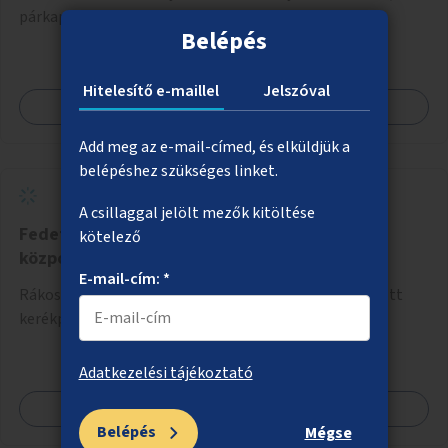
párkapcsolatot keresnek, és szeretnének ismerkedni.
Belépés
Hitelesítő e-maillel
Jelszóval
Megnézem
Add meg az e-mail-címed, és elküldjük a
belépéshez szükséges linket.
A csillaggal jelölt mezők kitöltése
Fedett kerékpártároló Rákoskeresztúr
kötelező
központjában
E-mail-cím: *
Rákoskeresztúr központjában időjárástól védett, fedett
kerékpártároló kialakítása.
Adatkezelési tájékoztató
Megnézem
Belépés
Mégse