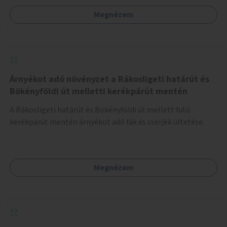
Megnézem
Árnyékot adó növényzet a Rákosligeti határút és
Bökényföldi út melletti kerékpárút mentén
A Rákosligeti határút és Bökényföldi út mellett futó
kerékpárút mentén árnyékot adó fák és cserjék ültetése.
Megnézem