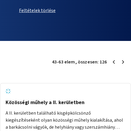
Feltételek törlése
43
-
63
elem
, összesen:
126
Közösségi műhely a II. kerületben
A II. kerületben található kisgépkölcsönző
kiegészítéseként olyan közösségi műhely kialakítása, ahol
a barkácsolni vágyók, de helyhiány vagy szerszámhiány