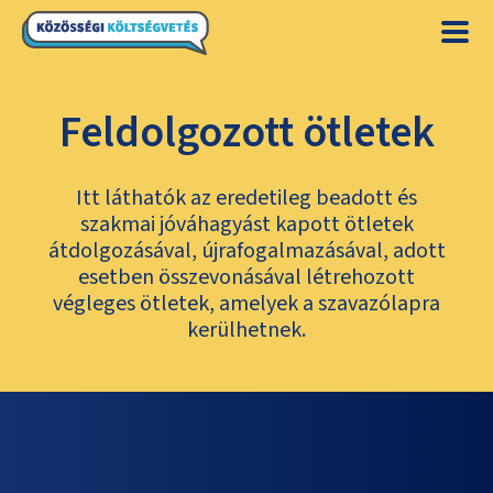
Feldolgozott ötletek
Itt láthatók az eredetileg beadott és
szakmai jóváhagyást kapott ötletek
átdolgozásával, újrafogalmazásával, adott
esetben összevonásával létrehozott
végleges ötletek, amelyek a szavazólapra
kerülhetnek.