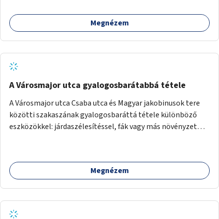
népszerűsítésével mindenki számára nagy élményt
nyújthat.
Megnézem
A Városmajor utca gyalogosbarátabbá tétele
A Városmajor utca Csaba utca és Magyar jakobinusok tere
közötti szakaszának gyalogosbaráttá tétele különböző
eszközökkel: járdaszélesítéssel, fák vagy más növényzet
telepítésével (ahol erre lehetőség van), figyelembe véve a
kerékpáros közlekedés biztonságát is.
Megnézem