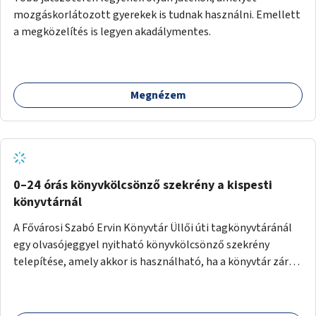
mozgáskorlátozott gyerekek is tudnak használni. Emellett
a megközelítés is legyen akadálymentes.
Megnézem
0–24 órás könyvkölcsönző szekrény a kispesti
könyvtárnál
A Fővárosi Szabó Ervin Könyvtár Üllői úti tagkönyvtáránál
egy olvasójeggyel nyitható könyvkölcsönző szekrény
telepítése, amely akkor is használható, ha a könyvtár zárva
van.