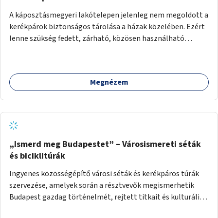
A káposztásmegyeri lakótelepen jelenleg nem megoldott a
kerékpárok biztonságos tárolása a házak közelében. Ezért
lenne szükség fedett, zárható, közösen használható
kerékpártárolók kialakítására, amelyek védelmet nyújtanak
az időjárás viszontagságaival szemben.
Megnézem
„Ismerd meg Budapestet” – Városismereti séták
és biciklitúrák
Ingyenes közösségépítő városi séták és kerékpáros túrák
szervezése, amelyek során a résztvevők megismerhetik
Budapest gazdag történelmét, rejtett titkait és kulturális
értékeit. A város felfedezése összekötve a mozgás