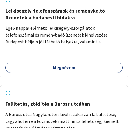
Lelkisegély-telefonszámok és reménykeltő
üzenetek a budapesti hidakra
Éjjel-nappal elérhető lelkisegély-szolgálatok
telefonszámai és reményt adó üzenetek kihelyezése
Budapest hídjain jól látható helyekre, valamint a
lelkisegély-vonalakat fenntartó szervezetek támogatása,
hogy legyen kapacitásuk a növekvő számú hívások
fogadására.
Megnézem
Faültetés, zöldítés a Baross utcában
A Baross utca Nagykörúton kívüli szakaszán fák ültetése,
vagy ahol erre a közművek miatt nincs lehetőség, kiemelt