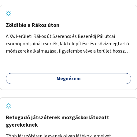
Zöldítés a Rákos úton
A XV. kerületi Rákos út Szerencs és Bezerédj Pál utcai
csomópontjainál cserjék, fák telepítése és esővízmegtartó
módszerek alkalmazása, figyelembe véve a terület hosszú
távú átalakítási terveit.
Megnézem
Befogadó játszóterek mozgáskorlátozott
gyerekeknek
Több játszótéren legyenek olyan játékok, amelyet