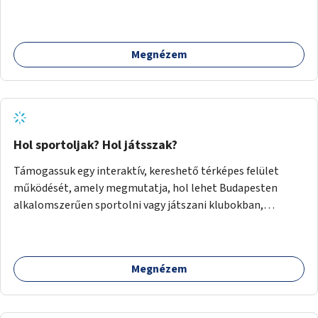
miatt hátrányból indulók megtalálhatják a számukra
megfelelő helyet.
Megnézem
Hol sportoljak? Hol játsszak?
Támogassuk egy interaktív, kereshető térképes felület
működését, amely megmutatja, hol lehet Budapesten
alkalomszerűen sportolni vagy játszani klubokban,
közösségi terekben vagy nyilvános pályákon. A felhasználó
például könnyen megtudhatja, hol tud a környékén jógázni,
bridzsezni, biliárdozni vagy társasjátékozni, és azt is, hogy
Megnézem
ezek mikor érhetők el. A projekt célja, hogy átláthatóvá és
könnyen elérhetővé tegye a város közösségi sport- és
játéklehetőségeit bárki számára, egy már meglévő,